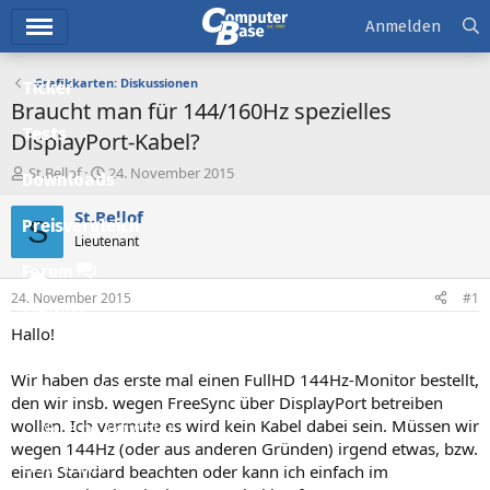
Hauptmenü
Anmelden
Grafikkarten: Diskussionen
Ticker
Braucht man für 144/160Hz spezielles
Tests
DisplayPort-Kabel?
E
E
St.Bellof
24. November 2015
Downloads
r
r
s
s
St.Bellof
S
Preisvergleich
t
t
Lieutenant
e
e
l
l
Forum
l
l
24. November 2015
#1
e
t
Aktuelles
r
a
Hallo!
m
Empfohlene Inhalte
Wir haben das erste mal einen FullHD 144Hz-Monitor bestellt,
Neue Beiträge
den wir insb. wegen FreeSync über DisplayPort betreiben
wollen. Ich vermute es wird kein Kabel dabei sein. Müssen wir
Neueste Aktivitäten
wegen 144Hz (oder aus anderen Gründen) irgend etwas, bzw.
Leserartikel
einen Standard beachten oder kann ich einfach im