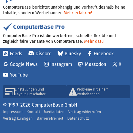
ComputerBase berichtet unabhängig und verkauft deshalb keine
Inhalte, sondern Werbebanner.
Mehr erfahren!
ComputerBase Pro
ComputerBase Pro ist die werbefreie, schnelle, flexible und
zugleich faire Variante von ComputerBase.
Mehr dazu!
Feeds
Discord
Bluesky
Facebook
Google News
Instagram
Mastodon
X
YouTube
Einstellungen und
Probleme mit einem
Layout-Umschalter
Werbebanner?
© 1999–2026 ComputerBase GmbH
Impressum
Kontakt
Mediadaten
Vertrag widerrufen
Vertrag kündigen
Barrierefreiheit
Datenschutz