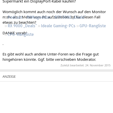
Supermarkt ein DisplayPort-Kabel kaufen?
Regeln
Womöglich kommt auch noch der Wunsch auf den Monitor
mehr als 2 Meter vom PC aufzustellen. Ist für diesen Fall
Podcast
RAMageddon
RTX 5000 „Deals“
etwas zu beachten?
RX 9000 „Deals“
Ideale Gaming-PCs
GPU-Rangliste
DANKE vorab!
CPU-Rangliste
.
Es gibt wohl auch andere Unter-Foren wo die Frage gut
hingehören könnte. Ggf. bitte verschieben Moderator.
Zuletzt bearbeitet:
24. November 2015