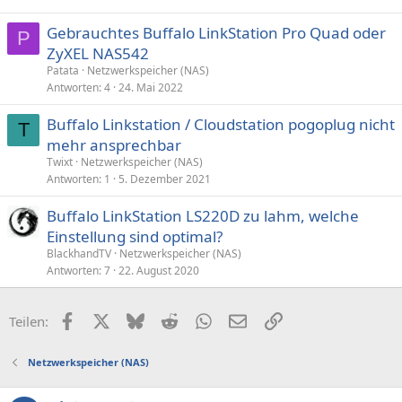
Gebrauchtes Buffalo LinkStation Pro Quad oder
P
ZyXEL NAS542
Patata
Netzwerkspeicher (NAS)
Antworten
4
24. Mai 2022
Buffalo Linkstation / Cloudstation pogoplug nicht
T
mehr ansprechbar
Twixt
Netzwerkspeicher (NAS)
Antworten
1
5. Dezember 2021
Buffalo LinkStation LS220D zu lahm, welche
Einstellung sind optimal?
BlackhandTV
Netzwerkspeicher (NAS)
Antworten
7
22. August 2020
Facebook
X (Twitter)
Bluesky
Reddit
WhatsApp
E-Mail
Link
Teilen:
Netzwerkspeicher (NAS)