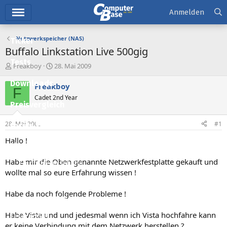
Hauptmenü
Anmelden
Netzwerkspeicher (NAS)
Ticker
Buffalo Linkstation Live 500gig
Tests
E
E
Freakboy
28. Mai 2009
r
r
Downloads
s
s
Freakboy
F
t
t
Cadet 2nd Year
e
e
Preisvergleich
l
l
l
l
28. Mai 2009
#1
Forum
e
t
r
a
Hallo !
Aktuelles
m
Habe mir die Oben genannte Netzwerkfestplatte gekauft und
Empfohlene Inhalte
wollte mal so eure Erfahrung wissen !
Neue Beiträge
Habe da noch folgende Probleme !
Neueste Aktivitäten
Habe Vista und und jedesmal wenn ich Vista hochfahre kann
Leserartikel
er keine Verbindung mit dem Netzwerk herstellen ?