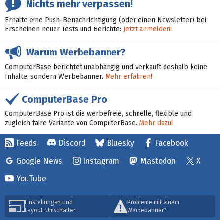
Nichts mehr verpassen!
Erhalte eine Push-Benachrichtigung (oder einen Newsletter) bei
Erscheinen neuer Tests und Berichte:
Jetzt anmelden!
Warum Werbebanner?
ComputerBase berichtet unabhängig und verkauft deshalb keine
Inhalte, sondern Werbebanner.
Mehr erfahren!
ComputerBase Pro
ComputerBase Pro ist die werbefreie, schnelle, flexible und
zugleich faire Variante von ComputerBase.
Mehr dazu!
Feeds
Discord
Bluesky
Facebook
Google News
Instagram
Mastodon
X
YouTube
Einstellungen und
Probleme mit einem
Layout-Umschalter
Werbebanner?