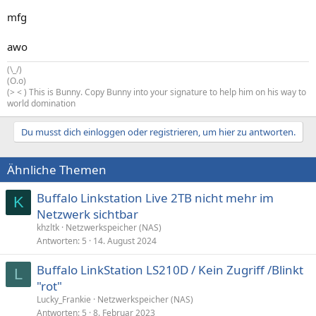
mfg
awo
(\_/)
(O.o)
(> < ) This is Bunny. Copy Bunny into your signature to help him on his way to
world domination
Du musst dich einloggen oder registrieren, um hier zu antworten.
Ähnliche Themen
Buffalo Linkstation Live 2TB nicht mehr im
K
Netzwerk sichtbar
khzltk
Netzwerkspeicher (NAS)
Antworten
5
14. August 2024
Buffalo LinkStation LS210D / Kein Zugriff /Blinkt
L
"rot"
Lucky_Frankie
Netzwerkspeicher (NAS)
Antworten
5
8. Februar 2023