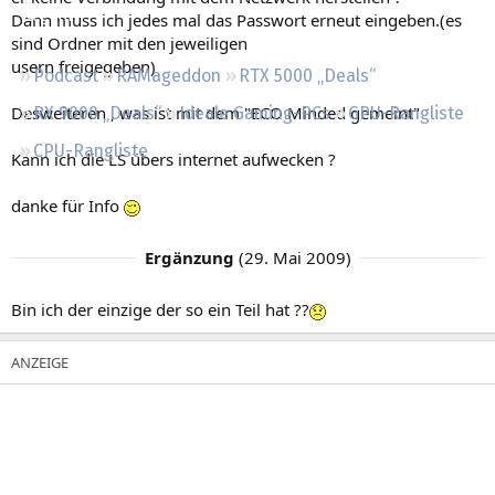
Regeln
Dann muss ich jedes mal das Passwort erneut eingeben.(es
sind Ordner mit den jeweiligen
usern freigegeben)
Podcast
RAMageddon
RTX 5000 „Deals“
Desweiteren , was ist mit dem "ECO Minded gemeint"
RX 9000 „Deals“
Ideale Gaming-PCs
GPU-Rangliste
CPU-Rangliste
Kann ich die LS übers internet aufwecken ?
danke für Info
Ergänzung
(
29. Mai 2009
)
Bin ich der einzige der so ein Teil hat ??