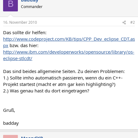
B
Commander
16. November 2010
#2
Das sollte dir helfen:
http://www.codeproject.com/KB/tips/CPP_Dev_eclipse_CDT.as
px
bzw. das hier:
http://www.ibm.com/developerworks/opensource/library/os-
eclipse-stlcdt/
Das sind beides allgemeine Seiten. Zu deinen Problemen:
1.) Sollte imho automatisch passieren, wenn du ein C++-
Projekt startest (macht er atm gar kein highlighting?)
2.) Was genau hast du dort eingetragen?
Gruß,
badday