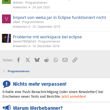
dolmen
Programmieren
Antworten
4
24. Juni 2020
Import von weka.jar in Eclipse funktioniert nicht
V
vilbel
Programmieren
Antworten
6
25. September 2019
Probleme mit workspace bei eclipse
steven789hjk543
Programmieren
Antworten
4
16. Dezember 2018
Facebook
X (Twitter)
Bluesky
Reddit
WhatsApp
E-Mail
Link
Teilen:
Programmieren
Nichts mehr verpassen!
Erhalte eine Push-Benachrichtigung (oder einen Newsletter) bei
Erscheinen neuer Tests und Berichte:
Jetzt anmelden!
Warum Werbebanner?