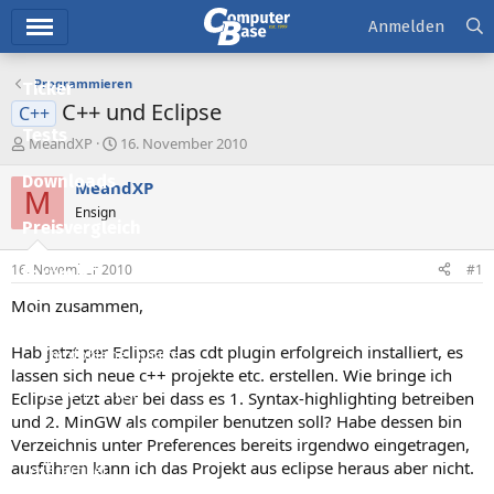
Hauptmenü
Anmelden
Programmieren
Ticker
C++ und Eclipse
C++
Tests
E
E
MeandXP
16. November 2010
r
r
Downloads
s
s
MeandXP
M
t
t
Ensign
e
e
Preisvergleich
l
l
l
l
16. November 2010
#1
Forum
e
t
r
a
Moin zusammen,
Aktuelles
m
Hab jetzt per Eclipse das cdt plugin erfolgreich installiert, es
Empfohlene Inhalte
lassen sich neue c++ projekte etc. erstellen. Wie bringe ich
Neue Beiträge
Eclipse jetzt aber bei dass es 1. Syntax-highlighting betreiben
und 2. MinGW als compiler benutzen soll? Habe dessen bin
Neueste Aktivitäten
Verzeichnis unter Preferences bereits irgendwo eingetragen,
ausführen kann ich das Projekt aus eclipse heraus aber nicht.
Leserartikel