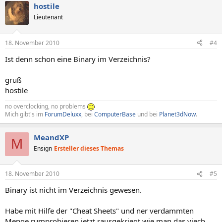
hostile
Lieutenant
18. November 2010
#4
Ist denn schon eine Binary im Verzeichnis?
gruß
hostile
no overclocking, no problems
Mich gibt's im
ForumDeluxx
, bei
ComputerBase
und bei
Planet3dNow
.
MeandXP
M
Ensign
Ersteller dieses Themas
18. November 2010
#5
Binary ist nicht im Verzeichnis gewesen.
Habe mit Hilfe der "Cheat Sheets" und ner verdammten
Menge rumprobieren jetzt rausgekriegt wie man das viech