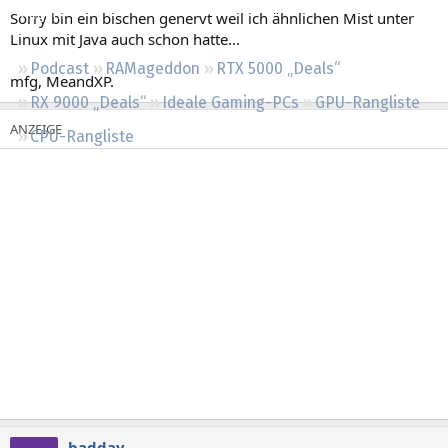
Regeln
Sorry bin ein bischen genervt weil ich ähnlichen Mist unter
Linux mit Java auch schon hatte...
Podcast
RAMageddon
RTX 5000 „Deals“
mfg, MeandXP.
RX 9000 „Deals“
Ideale Gaming-PCs
GPU-Rangliste
CPU-Rangliste
badday