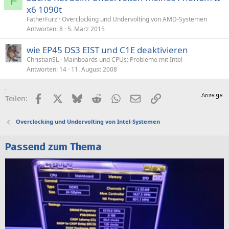
F
x6 1090t
FatherFurz
Overclocking und Undervolting von AMD-Systemen
Antworten
8
5. März 2015
wie EP45 DS3 EIST und C1E deaktivieren
ChristianSL
Mainboards und CPUs: Probleme mit Intel
Antworten
14
11. August 2008
Facebook
X (Twitter)
Bluesky
Reddit
WhatsApp
E-Mail
Link
Teilen:
Overclocking und Undervolting von Intel-Systemen
Passend zum Thema