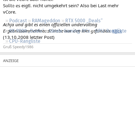
Regeln
Sollte es eigtl. nicht umgekehrt sein? Also bei Last mehr
vCore.
Podcast
RAMageddon
RTX 5000 „Deals“
Achja und gibt es einen offiziellen undervolting
Ergebnissammelthread? Habe nur den hier gefunden.
Klick
RX 9000 „Deals“
Ideale Gaming-PCs
GPU-Rangliste
(13.10.2008 letzter Post)
CPU-Rangliste
Gruß Speedy1986