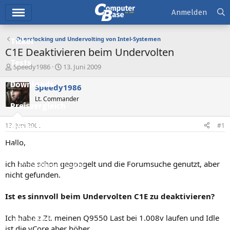
Hauptmenü
Anmelden
Overclocking und Undervolting von Intel-Systemen
Ticker
C1E Deaktivieren beim Undervolten
Tests
E
E
Speedy1986
13. Juni 2009
r
r
Downloads
s
s
Speedy1986
t
t
Lt. Commander
e
e
Preisvergleich
l
l
l
l
13. Juni 2009
#1
Forum
e
t
r
a
Hallo,
Aktuelles
m
ich habe schon gegoogelt und die Forumsuche genutzt, aber
Empfohlene Inhalte
nicht gefunden.
Neue Beiträge
Ist es sinnvoll beim Undervolten C1E zu deaktivieren?
Neueste Aktivitäten
Ich habe z.Zt. meinen Q9550 Last bei 1.008v laufen und Idle
Leserartikel
ist die vCore aber höher.