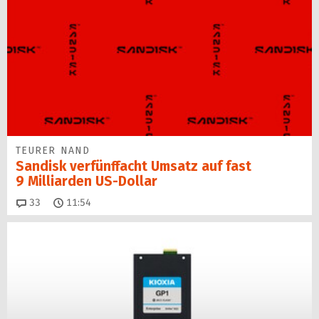
TEURER NAND
Sandisk verfünffacht Umsatz auf fast
9 Milliarden US-Dollar
Kommentare
33
11:54