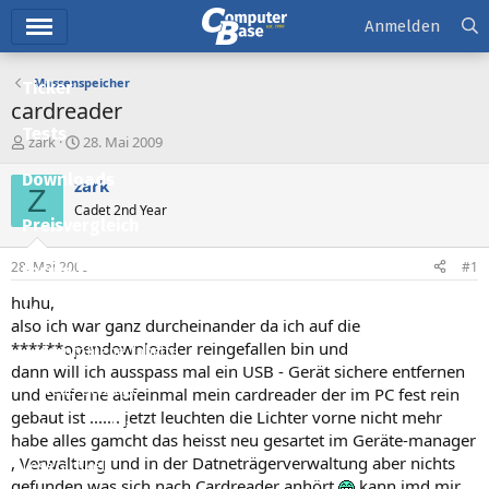
Hauptmenü
Anmelden
Massenspeicher
Ticker
cardreader
Tests
E
E
zark
28. Mai 2009
r
r
Downloads
s
s
zark
Z
t
t
Cadet 2nd Year
e
e
Preisvergleich
l
l
l
l
28. Mai 2009
#1
Forum
e
t
r
a
huhu,
Aktuelles
m
also ich war ganz durcheinander da ich auf die
******opendownloader reingefallen bin und
Empfohlene Inhalte
dann will ich ausspass mal ein USB - Gerät sichere entfernen
Neue Beiträge
und entferne aufeinmal mein cardreader der im PC fest rein
gebaut ist ....... jetzt leuchten die Lichter vorne nicht mehr
Neueste Aktivitäten
habe alles gamcht das heisst neu gesartet im Geräte-manager
, Verwaltung und in der Datneträgerverwaltung aber nichts
Leserartikel
gefunden was sich nach Cardreader anhört
kann jmd mir