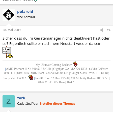
polaroid
Vice Admiral
28. Mai 2009
#4
Sicher dass du im Gerätemanager nichts deaktiviert hast oder
so? Eigentlich sollte er nach nem Neustart wieder da sein...
My Ultimate Gaming Rechner
|
AMD Phenom II X4 940 @ 3,5 GHz | Gigabyte GA-MA770-UD3 | nVidia GeForce
8800 GT | 8192 MB DDR2 Ram | Crucial M4 64 GB | Cougar S 550 | Win7 HP 64 Bit
|
Sony Vaio FW31ZJ
|
Intel® Core™2 Duo T9550 | ATI Mobility Radeon HD 3650 |
4096 MB DDR2 Ram | 16,4 "
|
zark
Z
Cadet 2nd Year
Ersteller dieses Themas