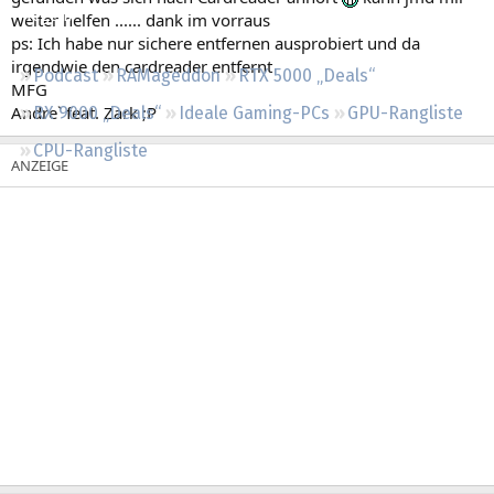
Regeln
weiter helfen ...... dank im vorraus
ps: Ich habe nur sichere entfernen ausprobiert und da
irgendwie den cardreader entfernt
Podcast
RAMageddon
RTX 5000 „Deals“
MFG
Andre` feat. Zark ;P
RX 9000 „Deals“
Ideale Gaming-PCs
GPU-Rangliste
CPU-Rangliste