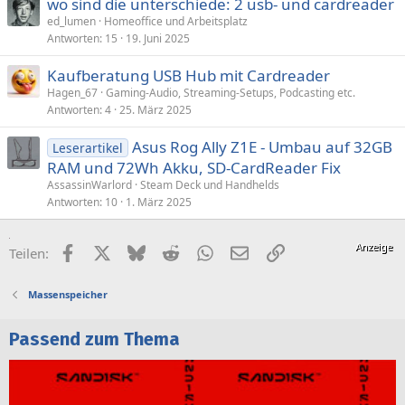
wo sind die unterschiede: 2 usb- und cardreader
ed_lumen
Homeoffice und Arbeitsplatz
Antworten
15
19. Juni 2025
Kaufberatung USB Hub mit Cardreader
Hagen_67
Gaming-Audio, Streaming-Setups, Podcasting etc.
Antworten
4
25. März 2025
Asus Rog Ally Z1E - Umbau auf 32GB
Leserartikel
RAM und 72Wh Akku, SD-CardReader Fix
AssassinWarlord
Steam Deck und Handhelds
Antworten
10
1. März 2025
Facebook
X (Twitter)
Bluesky
Reddit
WhatsApp
E-Mail
Link
Teilen:
Massenspeicher
Passend zum Thema