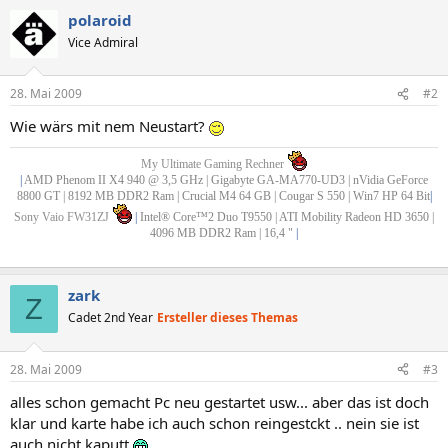
polaroid
Vice Admiral
28. Mai 2009
#2
Wie wärs mit nem Neustart?
My Ultimate Gaming Rechner
|
AMD Phenom II X4 940 @ 3,5 GHz | Gigabyte GA-MA770-UD3 | nVidia GeForce
8800 GT | 8192 MB DDR2 Ram | Crucial M4 64 GB | Cougar S 550 | Win7 HP 64 Bit
|
Sony Vaio FW31ZJ
|
Intel® Core™2 Duo T9550 | ATI Mobility Radeon HD 3650 |
4096 MB DDR2 Ram | 16,4 "
|
zark
Z
Cadet 2nd Year
Ersteller dieses Themas
28. Mai 2009
#3
alles schon gemacht Pc neu gestartet usw... aber das ist doch
klar und karte habe ich auch schon reingestckt .. nein sie ist
auch nicht kaputt