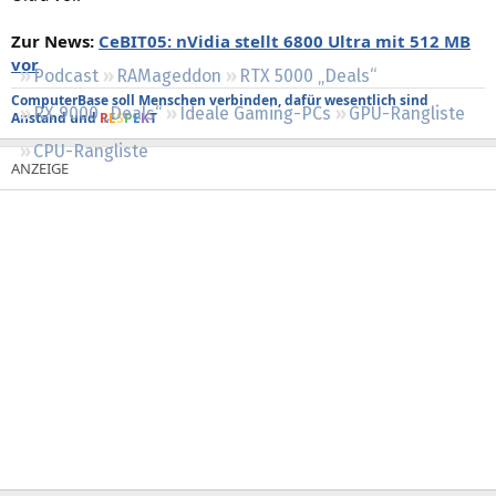
Regeln
Zur News:
CeBIT05: nVidia stellt 6800 Ultra mit 512 MB
vor
Podcast
RAMageddon
RTX 5000 „Deals“
ComputerBase soll Menschen verbinden, dafür wesentlich sind
RX 9000 „Deals“
Ideale Gaming-PCs
GPU-Rangliste
Anstand und
R
E
S
P
E
K
T
CPU-Rangliste