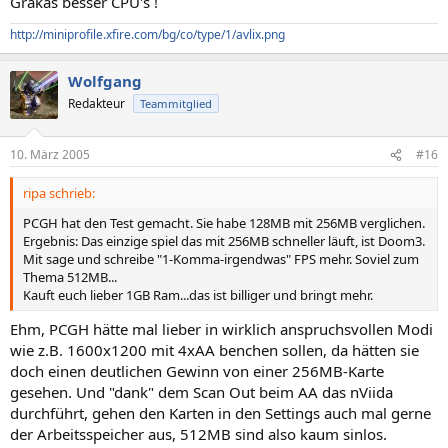
Grakas besser CPU's !
http://miniprofile.xfire.com/bg/co/type/1/avlix.png
Wolfgang
Redakteur
Teammitglied
10. März 2005
#16
ripa schrieb:
PCGH hat den Test gemacht. Sie habe 128MB mit 256MB verglichen.
Ergebnis: Das einzige spiel das mit 256MB schneller läuft, ist Doom3.
Mit sage und schreibe "1-Komma-irgendwas" FPS mehr. Soviel zum
Thema 512MB...
Kauft euch lieber 1GB Ram...das ist billiger und bringt mehr.
Ehm, PCGH hätte mal lieber in wirklich anspruchsvollen Modi
wie z.B. 1600x1200 mit 4xAA benchen sollen, da hätten sie
doch einen deutlichen Gewinn von einer 256MB-Karte
gesehen. Und "dank" dem Scan Out beim AA das nViida
durchführt, gehen den Karten in den Settings auch mal gerne
der Arbeitsspeicher aus, 512MB sind also kaum sinlos.