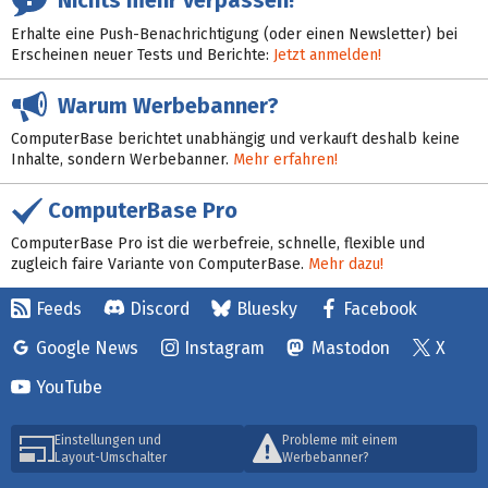
Erhalte eine Push-Benachrichtigung (oder einen Newsletter) bei
Erscheinen neuer Tests und Berichte:
Jetzt anmelden!
Warum Werbebanner?
ComputerBase berichtet unabhängig und verkauft deshalb keine
Inhalte, sondern Werbebanner.
Mehr erfahren!
ComputerBase Pro
ComputerBase Pro ist die werbefreie, schnelle, flexible und
zugleich faire Variante von ComputerBase.
Mehr dazu!
Feeds
Discord
Bluesky
Facebook
Google News
Instagram
Mastodon
X
YouTube
Einstellungen und
Probleme mit einem
Layout-Umschalter
Werbebanner?