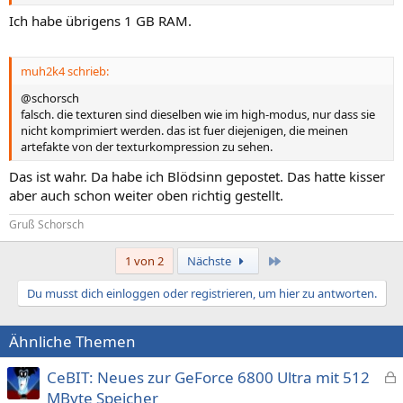
Ich habe übrigens 1 GB RAM.
muh2k4 schrieb:
@schorsch
falsch. die texturen sind dieselben wie im high-modus, nur dass sie
nicht komprimiert werden. das ist fuer diejenigen, die meinen
artefakte von der texturkompression zu sehen.
Das ist wahr. Da habe ich Blödsinn gepostet. Das hatte kisser
aber auch schon weiter oben richtig gestellt.
Gruß Schorsch
Letzte
1 von 2
Nächste
Du musst dich einloggen oder registrieren, um hier zu antworten.
Ähnliche Themen
CeBIT: Neues zur GeForce 6800 Ultra mit 512
e
MByte Speicher