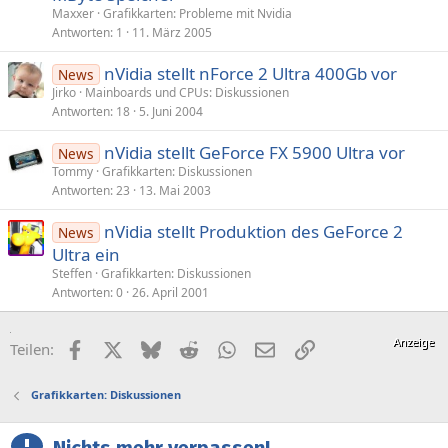
s
Maxxer
Grafikkarten: Probleme mit Nvidia
p
Antworten
1
11. März 2005
e
nVidia stellt nForce 2 Ultra 400Gb vor
r
News
Jirko
Mainboards und CPUs: Diskussionen
r
Antworten
18
5. Juni 2004
t
nVidia stellt GeForce FX 5900 Ultra vor
News
Tommy
Grafikkarten: Diskussionen
Antworten
23
13. Mai 2003
nVidia stellt Produktion des GeForce 2
News
Ultra ein
Steffen
Grafikkarten: Diskussionen
Antworten
0
26. April 2001
Facebook
X (Twitter)
Bluesky
Reddit
WhatsApp
E-Mail
Link
Teilen:
Grafikkarten: Diskussionen
Nichts mehr verpassen!