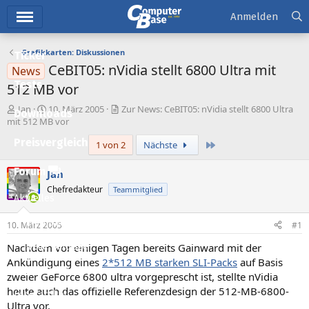
Hauptmenü
Anmelden
Grafikkarten: Diskussionen
Ticker
CeBIT05: nVidia stellt 6800 Ultra mit
News
Tests
512 MB vor
E
E
Jan
10. März 2005
Zur News: CeBIT05: nVidia stellt 6800 Ultra
Downloads
r
r
mit 512 MB vor
s
s
Preisvergleich
Letzte
1 von 2
Nächste
t
t
e
e
l
l
Forum
Jan
l
l
Chefredakteur
Teammitglied
e
t
Aktuelles
r
a
m
Empfohlene Inhalte
10. März 2005
#1
Nachdem vor einigen Tagen bereits Gainward mit der
Neue Beiträge
Ankündigung eines
2*512 MB starken SLI-Packs
auf Basis
Neueste Aktivitäten
zweier GeForce 6800 ultra vorgeprescht ist, stellte nVidia
heute auch das offizielle Referenzdesign der 512-MB-6800-
Leserartikel
Ultra vor.