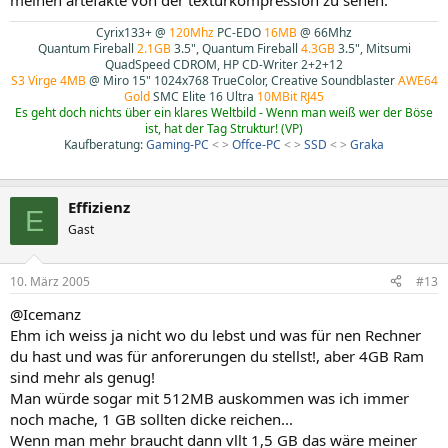
meinen artefakte von der texturkompression zu sehen.
Cyrix133+ @
120Mhz
PC-EDO
16MB
@ 66Mhz
Quantum Fireball
2.1GB
3.5", Quantum Fireball
4.3GB
3.5", Mitsumi
QuadSpeed CDROM, HP CD-Writer 2+2+12
S3 Virge 4MB
@ Miro 15" 1024x768 TrueColor, Creative Soundblaster
AWE64
Gold
SMC Elite 16 Ultra
10MBit RJ45
Es geht doch nichts über ein klares Weltbild - Wenn man weiß wer der Böse
ist, hat der Tag Struktur! (VP)
Kaufberatung:
Gaming-PC
< >
Offce-PC
< >
SSD
< >
Graka
Effizienz
E
Gast
10. März 2005
#13
@Icemanz
Ehm ich weiss ja nicht wo du lebst und was für nen Rechner
du hast und was für anforerungen du stellst!, aber 4GB Ram
sind mehr als genug!
Man würde sogar mit 512MB auskommen was ich immer
noch mache, 1 GB sollten dicke reichen...
Wenn man mehr braucht dann vllt 1,5 GB das wäre meiner