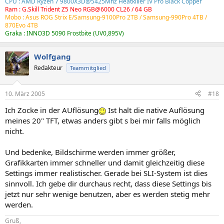
CPU : AMD Ryzen 7 9800X3D@5425Mhz Heatkiller IV Pro Black Copper
Ram : G.Skill Trident Z5 Neo RGB@6000 CL26 / 64 GB
Mobo : Asus ROG Strix E/Samsung-9100Pro 2TB /
Samsung-990Pro 4TB
/
870Evo 4TB
Graka : INNO3D 5090 Frostbite (UV0,895V)
Wolfgang
Redakteur
Teammitglied
10. März 2005
#18
Ich Zocke in der AUflösung
Ist halt die native Auflösung
meines 20" TFT, etwas anders gibt s bei mir falls möglich
nicht.
Und bedenke, Bildschirme werden immer größer,
Grafikkarten immer schneller und damit gleichzeitig diese
Settings immer realistischer. Gerade bei SLI-System ist dies
sinnvoll. Ich gebe dir durchaus recht, dass diese Settings bis
jetzt nur sehr wenige benutzen, aber es werden stetig mehr
werden.
Gruß,