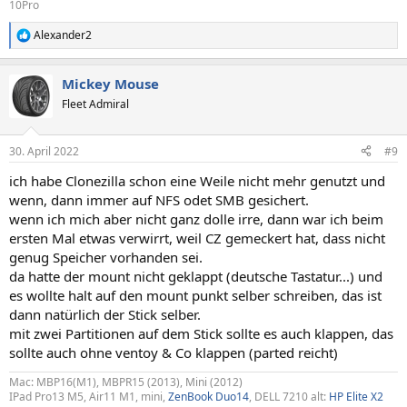
10Pro
Alexander2
R
e
a
Mickey Mouse
k
t
Fleet Admiral
i
o
n
30. April 2022
#9
e
n
ich habe Clonezilla schon eine Weile nicht mehr genutzt und
:
wenn, dann immer auf NFS odet SMB gesichert.
wenn ich mich aber nicht ganz dolle irre, dann war ich beim
ersten Mal etwas verwirrt, weil CZ gemeckert hat, dass nicht
genug Speicher vorhanden sei.
da hatte der mount nicht geklappt (deutsche Tastatur...) und
es wollte halt auf den mount punkt selber schreiben, das ist
dann natürlich der Stick selber.
mit zwei Partitionen auf dem Stick sollte es auch klappen, das
sollte auch ohne ventoy & Co klappen (parted reicht)
Mac: MBP16(M1), MBPR15 (2013), Mini (2012)
IPad Pro13 M5, Air11 M1, mini,
ZenBook Duo14
, DELL 7210 alt:
HP Elite X2