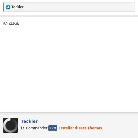
Teckler
R
e
a
k
t
i
o
n
e
n
:
Teckler
Lt. Commander
Ersteller dieses Themas
PRO