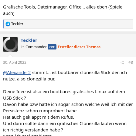
Grafische Tools, Dateimanager, Office... alles eben (Spiele
auch)
Teckler
R
e
a
Teckler
k
t
Lt. Commander
Ersteller dieses Themas
PRO
i
o
n
30. April 2022
#8
e
n
@Alexander2
stimmt... ist bootbarer clonezilla Stick den ich
:
nutze, also clonezilla pur.
Deine Idee ist also ein bootbares grafisches Linux auf dem
USB Stick ?
Davon habe bzw hatte ich sogar schon welche weil ich mit der
Persistenz schon rumprobiert habe.
Hat auch geklappt mit dem Rufus.
Und darin sollte dann ein grafisches Clonezilla laufen wenn
ich richtig verstanden habe ?