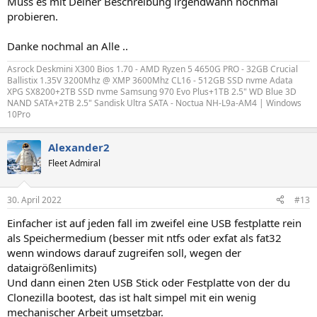
Muss es mit Deiner Beschreibung irgendwann nochmal
probieren.
Danke nochmal an Alle ..
Asrock Deskmini X300 Bios 1.70 - AMD Ryzen 5 4650G PRO - 32GB Crucial
Ballistix 1.35V 3200Mhz @ XMP 3600Mhz CL16 - 512GB SSD nvme Adata
XPG SX8200+2TB SSD nvme Samsung 970 Evo Plus+1TB 2.5" WD Blue 3D
NAND SATA+2TB 2.5" Sandisk Ultra SATA - Noctua NH-L9a-AM4 | Windows
10Pro
Alexander2
Fleet Admiral
30. April 2022
#13
Einfacher ist auf jeden fall im zweifel eine USB festplatte rein
als Speichermedium (besser mit ntfs oder exfat als fat32
wenn windows darauf zugreifen soll, wegen der
dataigrößenlimits)
Und dann einen 2ten USB Stick oder Festplatte von der du
Clonezilla bootest, das ist halt simpel mit ein wenig
mechanischer Arbeit umsetzbar.