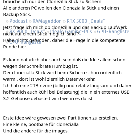
brauche ich nur den Clonezilla Stick zu Sichern.
Regeln
Alle anderen PC wollen den Clonezialla Stick und einen
Backup Stick.
Podcast
RAMageddon
RTX 5000 „Deals“
Jetzt frage ich mich ob clonezilla und das Backup Laufwerk
RX 9000 „Deals“
Ideale Gaming-PCs
GPU-Rangliste
nicht auf einem Stick möglich sind ?
Habe nichts gefunden, daher die Frage in die kompetente
CPU-Rangliste
Runde hier.
Es kann natürlich aber auch sein daß die Idee allein schon
wegen der Schreibrate Humbug ist.
Der clonezialla Stick wird beim Sichern schon ordentlich
warm.. dort ist wohl ziemlich Datenverkehr.
Ich hab eine 2TB nvme (billig und relativ langsam und daher
hoffentlich auch kühl bei Belastung) die in ein externes USB
3.2 Gehäuse gebastelt wird wenn es da ist.
Erste Idee wäre gewesen zwei Partitionen zu erstellen.
Eine kleine, bootbare für clonezialla
Und die andere für die images.