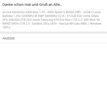
Danke schon mal und Gruß an Alle..
Asrock Deskmini X300 Bios 1.70 - AMD Ryzen 5 4650G PRO - 32GB Crucial
Ballistix 1.35V 3200Mhz @ XMP 3600Mhz CL16 - 512GB SSD nvme Adata
XPG SX8200+2TB SSD nvme Samsung 970 Evo Plus+1TB 2.5" WD Blue 3D
NAND SATA+2TB 2.5" Sandisk Ultra SATA - Noctua NH-L9a-AM4 | Windows
10Pro