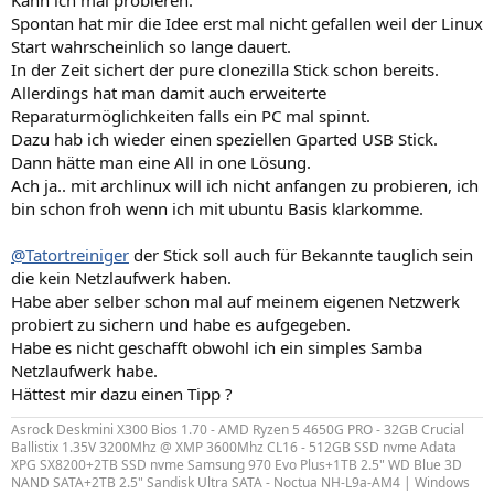
Kann ich mal probieren.
Spontan hat mir die Idee erst mal nicht gefallen weil der Linux
Start wahrscheinlich so lange dauert.
In der Zeit sichert der pure clonezilla Stick schon bereits.
Allerdings hat man damit auch erweiterte
Reparaturmöglichkeiten falls ein PC mal spinnt.
Dazu hab ich wieder einen speziellen Gparted USB Stick.
Dann hätte man eine All in one Lösung.
Ach ja.. mit archlinux will ich nicht anfangen zu probieren, ich
bin schon froh wenn ich mit ubuntu Basis klarkomme.
@Tatortreiniger
der Stick soll auch für Bekannte tauglich sein
die kein Netzlaufwerk haben.
Habe aber selber schon mal auf meinem eigenen Netzwerk
probiert zu sichern und habe es aufgegeben.
Habe es nicht geschafft obwohl ich ein simples Samba
Netzlaufwerk habe.
Hättest mir dazu einen Tipp ?
Asrock Deskmini X300 Bios 1.70 - AMD Ryzen 5 4650G PRO - 32GB Crucial
Ballistix 1.35V 3200Mhz @ XMP 3600Mhz CL16 - 512GB SSD nvme Adata
XPG SX8200+2TB SSD nvme Samsung 970 Evo Plus+1TB 2.5" WD Blue 3D
NAND SATA+2TB 2.5" Sandisk Ultra SATA - Noctua NH-L9a-AM4 | Windows