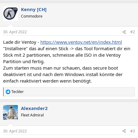
Kenny [CH]
Commodore
30. April 2022
#2
Lade dir Ventoy -
https://www.ventoy.net/en/index.html
"Installiere" das auf einen Stick -> das Tool formatiert dir ein
Stick mit 2 partitionen, schmeisse alle ISO in die Ventoy
Partition und fertig.
Zum starten muss man nur schauen, dass secure boot
deaktiviert ist und nach dem Windows install könnte der
einfach reaktiviert werden wenn benötigt.
Teckler
R
e
a
Alexander2
k
t
Fleet Admiral
i
o
n
30. April 2022
#3
e