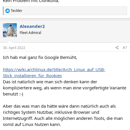
Kein Problem mit Clonezilla.
Teckler
R
e
a
Alexander2
k
t
Fleet Admiral
i
o
n
30. April 2022
#7
e
n
Ich hab mal ganz fix Google Bemüht,
:
https://wiki.archlinux.de/title/Arch_Linux_auf_USB-
Stick_installieren_für_Rookies
Das ist natürlich wie man sich denken kann der
kompliziertere weg, als wenn man eine vorgefertigte Variante
benutzt :-)
Aber das was man da hätte wäre dann natürlich auch als
richtiges System Nutzbar, inklusive Browser und
Internetzugriff. Auch alle möglichen anderen Tools, die man
sonst auf Linux Nutzen kann.