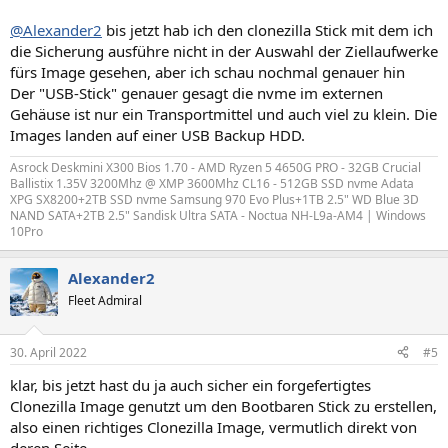
@Alexander2
bis jetzt hab ich den clonezilla Stick mit dem ich
die Sicherung ausführe nicht in der Auswahl der Ziellaufwerke
fürs Image gesehen, aber ich schau nochmal genauer hin
Der "USB-Stick" genauer gesagt die nvme im externen
Gehäuse ist nur ein Transportmittel und auch viel zu klein. Die
Images landen auf einer USB Backup HDD.
Asrock Deskmini X300 Bios 1.70 - AMD Ryzen 5 4650G PRO - 32GB Crucial
Ballistix 1.35V 3200Mhz @ XMP 3600Mhz CL16 - 512GB SSD nvme Adata
XPG SX8200+2TB SSD nvme Samsung 970 Evo Plus+1TB 2.5" WD Blue 3D
NAND SATA+2TB 2.5" Sandisk Ultra SATA - Noctua NH-L9a-AM4 | Windows
10Pro
Alexander2
Fleet Admiral
30. April 2022
#5
klar, bis jetzt hast du ja auch sicher ein forgefertigtes
Clonezilla Image genutzt um den Bootbaren Stick zu erstellen,
also einen richtiges Clonezilla Image, vermutlich direkt von
deren Seite.