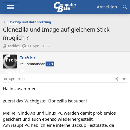
Hauptmenü
Anmelden
Backup und Datenrettung
Ticker
Clonezilla und Image auf gleichem Stick
Tests
möglich ?
E
E
Teckler
30. April 2022
Downloads
r
r
s
s
Teckler
Preisvergleich
t
t
Lt. Commander
PRO
e
e
l
l
Forum
l
l
30. April 2022
#1
e
t
Aktuelles
r
a
Hallo zusammen,
m
Empfohlene Inhalte
zuerst das Wichtigste: Clonezilla ist super !
Neue Beiträge
Meine Windows und Linux PC werden damit problemlos
Neueste Aktivitäten
gesichert und auch ebenso wiederhergestellt.
Leserartikel
Am Haupt PC hab ich eine interne Backup Festplatte, da