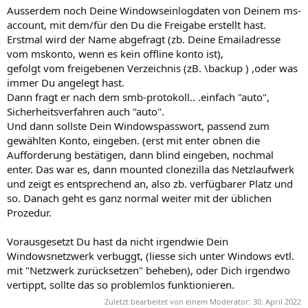
Ausserdem noch Deine Windowseinlogdaten von Deinem ms-
account, mit dem/für den Du die Freigabe erstellt hast.
Erstmal wird der Name abgefragt (zb. Deine Emailadresse
vom mskonto, wenn es kein offline konto ist),
gefolgt vom freigebenen Verzeichnis (zB. \backup ) ,oder was
immer Du angelegt hast.
Dann fragt er nach dem smb-protokoll.. .einfach "auto",
Sicherheitsverfahren auch "auto".
Und dann sollste Dein Windowspasswort, passend zum
gewählten Konto, eingeben. (erst mit enter obnen die
Aufforderung bestätigen, dann blind eingeben, nochmal
enter. Das war es, dann mounted clonezilla das Netzlaufwerk
und zeigt es entsprechend an, also zb. verfügbarer Platz und
so. Danach geht es ganz normal weiter mit der üblichen
Prozedur.
Vorausgesetzt Du hast da nicht irgendwie Dein
Windowsnetzwerk verbuggt, (liesse sich unter Windows evtl.
mit "Netzwerk zurücksetzen" beheben), oder Dich irgendwo
vertippt, sollte das so problemlos funktionieren.
Zuletzt bearbeitet von einem Moderator:
30. April 2022