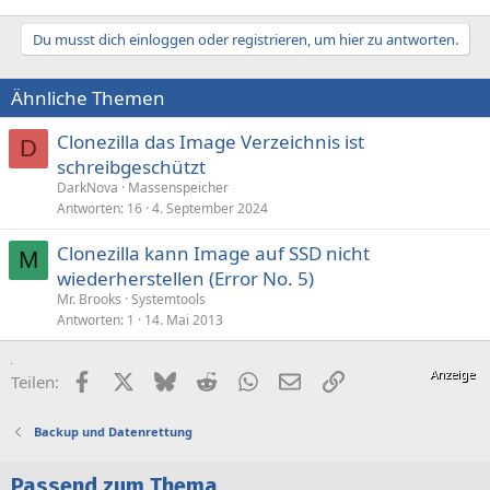
Du musst dich einloggen oder registrieren, um hier zu antworten.
Ähnliche Themen
Clonezilla das Image Verzeichnis ist
D
schreibgeschützt
DarkNova
Massenspeicher
Antworten
16
4. September 2024
Clonezilla kann Image auf SSD nicht
M
wiederherstellen (Error No. 5)
Mr. Brooks
Systemtools
Antworten
1
14. Mai 2013
Facebook
X (Twitter)
Bluesky
Reddit
WhatsApp
E-Mail
Link
Teilen:
Backup und Datenrettung
Passend zum Thema