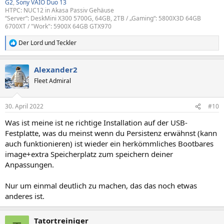
G2
,
Sony VAIO Duo 13
HTPC: NUC12 in Akasa Passiv Gehäuse
“Server“: DeskMini X300 5700G, 64GB, 2TB / „Gaming“: 5800X3D 64GB
6700XT / "Work": 5900X 64GB GTX970
Der Lord
und
Teckler
R
e
a
Alexander2
k
t
Fleet Admiral
i
o
n
30. April 2022
#10
e
n
Was ist meine ist ne richtige Installation auf der USB-
:
Festplatte, was du meinst wenn du Persistenz erwähnst (kann
auch funktionieren) ist wieder ein herkömmliches Bootbares
image+extra Speicherplatz zum speichern deiner
Anpassungen.
Nur um einmal deutlich zu machen, das das noch etwas
anderes ist.
Tatortreiniger