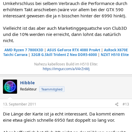
Umkehrschluss bei selbem Verbrauch die Performance durch
erhöhtem Takt anschieben (wäre vor allem bei der GTX 590
interessant gewesen die ja n bisschen hinter der 6990 hinkt).
Vielleicht ist das aber auch Marketinggequatsche von Club3D
und die 10% werden nie erreicht, dann lohnt das natürlich
nicht.
AMD Ryzen 7 7800X3D
|
ASUS GeForce RTX 4080 ProArt
|
AsRock X670E
Taichi Carrara
|
32GB G.Skill Trident Z Neo DDR5-6000
|
NZXT H510 Elite
Nahezu kabelloses Build im H510 Elite:
https://imgur.com/a/V4rZnMj
Hibble
Redakteur
Teammitglied
13. September 2011
#13
Die Länge der Karte ist ja echt interessant. Da kommt einem
eine etwa gleich schnelle 6950 fast doppelt so lang vor.