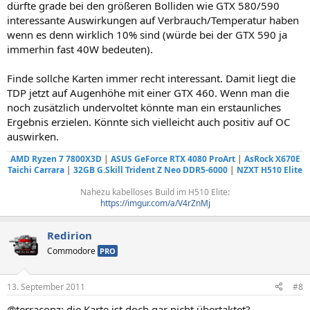
dürfte grade bei den größeren Bolliden wie GTX 580/590
interessante Auswirkungen auf Verbrauch/Temperatur haben
wenn es denn wirklich 10% sind (würde bei der GTX 590 ja
immerhin fast 40W bedeuten).
Finde sollche Karten immer recht interessant. Damit liegt die
TDP jetzt auf Augenhöhe mit einer GTX 460. Wenn man die
noch zusätzlich undervoltet könnte man ein erstaunliches
Ergebnis erzielen. Könnte sich vielleicht auch positiv auf OC
auswirken.
AMD Ryzen 7 7800X3D
|
ASUS GeForce RTX 4080 ProArt
|
AsRock X670E
Taichi Carrara
|
32GB G.Skill Trident Z Neo DDR5-6000
|
NZXT H510 Elite
Nahezu kabelloses Build im H510 Elite:
https://imgur.com/a/V4rZnMj
Redirion
Commodore
PRO
13. September 2011
#8
@terraconz: die Karte ist doch gar nicht übertaktet?