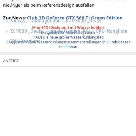
niedriger als beim Referenzdesign ausfallen.
Regeln
Zur News:
Club 3D GeForce GTX 560 Ti Green Edition
Podcast
RAMageddon
RTX 5000 „Deals“
Mini-STX (Deskmini) mit Wasser kühlen
RX 9000 „Deals“
Ideale Gaming-PCs
GPU-Rangliste
[Ratgeber] für Mini-ITX-Systeme
[FAQ] Die neue große Wasserkühlungsfaq
CPU-Rangliste
[FAQ] Empfohlene Wasserkühlungszusammenstellungen in 3 Preisklassen
mit Einbau