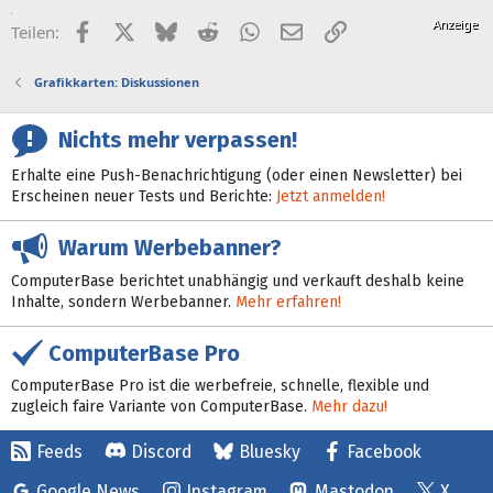
Facebook
X (Twitter)
Bluesky
Reddit
WhatsApp
E-Mail
Link
Teilen:
Grafikkarten: Diskussionen
Nichts mehr verpassen!
Erhalte eine Push-Benachrichtigung (oder einen Newsletter) bei
Erscheinen neuer Tests und Berichte:
Jetzt anmelden!
Warum Werbebanner?
ComputerBase berichtet unabhängig und verkauft deshalb keine
Inhalte, sondern Werbebanner.
Mehr erfahren!
ComputerBase Pro
ComputerBase Pro ist die werbefreie, schnelle, flexible und
zugleich faire Variante von ComputerBase.
Mehr dazu!
Feeds
Discord
Bluesky
Facebook
Google News
Instagram
Mastodon
X