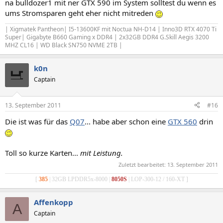
na bulldozer1 mit ner GTX 590 im System solltest du wenn es
ums Stromsparen geht eher nicht mitreden
| Xigmatek Pantheon| I5-13600KF mit Noctua NH-D14 | Inno3D RTX 4070 Ti
Super| Gigabyte B660 Gaming x DDR4 | 2x32GB DDR4 G.Skill Aegis 3200
MHZ CL16 | WD Black SN750 NVME 2TB |
k0n
Captain
13. September 2011
#16
Die ist was für das
Q07
... habe aber schon eine
GTX 560
drin
Toll so kurze Karten...
mit Leistung.
Zuletzt bearbeitet:
13. September 2011
[
385
| 32GB LPDDR5x-8000 |
8050S
| LOP-300-12 / 160-XT ]
Affenkopp
A
Captain