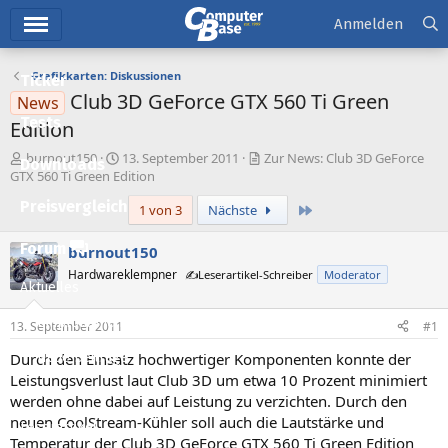
Hauptmenü
Anmelden
Grafikkarten: Diskussionen
Ticker
Club 3D GeForce GTX 560 Ti Green
News
Tests
Edition
E
E
burnout150
13. September 2011
Zur News: Club 3D GeForce
Downloads
r
r
GTX 560 Ti Green Edition
s
s
Preisvergleich
Letzte
1 von 3
Nächste
t
t
e
e
l
l
Forum
burnout150
l
l
Hardwareklempner
✍️Leserartikel-Schreiber
Moderator
e
t
Aktuelles
r
a
m
Empfohlene Inhalte
13. September 2011
#1
Durch den Einsatz hochwertiger Komponenten konnte der
Neue Beiträge
Leistungsverlust laut Club 3D um etwa 10 Prozent minimiert
Neueste Aktivitäten
werden ohne dabei auf Leistung zu verzichten. Durch den
neuen CoolStream-Kühler soll auch die Lautstärke und
Leserartikel
Temperatur der Club 3D GeForce GTX 560 Ti Green Edition