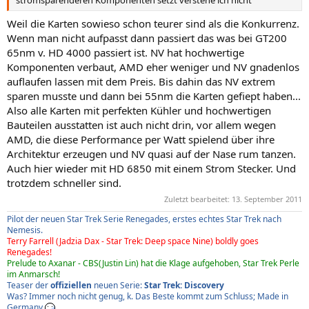
stromsparenderen Komponenten setzt verstehe ich nicht
Weil die Karten sowieso schon teurer sind als die Konkurrenz.
Wenn man nicht aufpasst dann passiert das was bei GT200
65nm v. HD 4000 passiert ist. NV hat hochwertige
Komponenten verbaut, AMD eher weniger und NV gnadenlos
auflaufen lassen mit dem Preis. Bis dahin das NV extrem
sparen musste und dann bei 55nm die Karten gefiept haben...
Also alle Karten mit perfekten Kühler und hochwertigen
Bauteilen ausstatten ist auch nicht drin, vor allem wegen
AMD, die diese Performance per Watt spielend über ihre
Architektur erzeugen und NV quasi auf der Nase rum tanzen.
Auch hier wieder mit HD 6850 mit einem Strom Stecker. Und
trotzdem schneller sind.
Zuletzt bearbeitet:
13. September 2011
Pilot der neuen Star Trek Serie Renegades, erstes echtes Star Trek nach
Nemesis.
Terry Farrell (Jadzia Dax - Star Trek: Deep space Nine) boldly goes
Renegades!
Prelude to Axanar - CBS(Justin Lin) hat die Klage aufgehoben, Star Trek Perle
im Anmarsch!
Teaser der
offiziellen
neuen Serie:
Star Trek: Discovery
Was? Immer noch nicht genug, k. Das Beste kommt zum Schluss; Made in
Germany