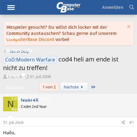
Hauptmenü
Anmelden
Ticker
Mitspieler gesucht? Du willst dich locker mit der
Community austauschen? Schau gerne auf unserem
Tests
ComputerBase Discord
vorbei!
Downloads
Call of Duty
cod4 heli am ende ist
CoD:Modern Warfare
Preisvergleich
nicht zu treffen!
Forum
E
E
Nubr4X
31. Juli 2008
r
r
Letzte
1 von 2
Nächste
s
s
Aktuelles
t
t
e
e
Empfohlene Inhalte
Nubr4X
N
l
l
Cadet 2nd Year
l
l
Neue Beiträge
e
t
Neueste Aktivitäten
r
a
31. Juli 2008
#1
m
Leserartikel
Hallo,