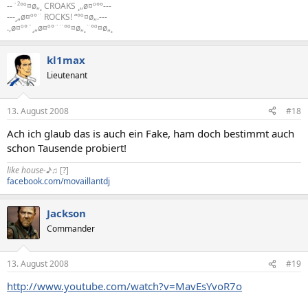
--¨²°º¤ø„¸ CROAKS ¸„ø¤º°°---
---¸„ø¤º°¨ ROCKS! “°º¤ø„.---
.,ø¤º°¨¸„ø¤º°¨¨°º¤ø„¸¨°º¤ø„¸
kl1max
Lieutenant
13. August 2008
#18
Ach ich glaub das is auch ein Fake, ham doch bestimmt auch
schon Tausende probiert!
like house-♪♫
[?]
facebook.com/movaillantdj
Jackson
Commander
13. August 2008
#19
http://www.youtube.com/watch?v=MavEsYvoR7o