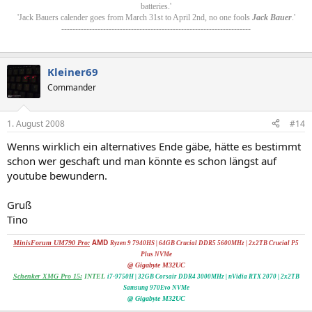
batteries.'
'Jack Bauers calender goes from March 31st to April 2nd, no one fools
Jack Bauer
.'
--------------------------------------------------------------------
Kleiner69
Commander
1. August 2008
#14
Wenns wirklich ein alternatives Ende gäbe, hätte es bestimmt
schon wer geschaft und man könnte es schon längst auf
youtube bewundern.
Gruß
Tino
AMD
MinisForum UM790 Pro:
Ryzen 9 7940HS | 64GB Crucial DDR5 5600MHz | 2x
2TB Crucial P5
Plus NVMe
@ Gigabyte M32UC
Schenker XMG Pro 15:
INTEL
i7-9750H | 32GB Corsair DDR4 3000MHz | nVidia RTX 2070
|
2x2TB
Samsung 970Evo NVMe
@ Gigabyte M32UC