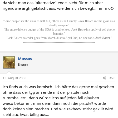
da sieht man das "alternative" ende. sieht für mich aber
irgendwie argh gefälscht aus, wie der sich bewegt... hmm oO
'Some people see the glass as half full, others as half empty.
Jack Bauer
see the glass as a
deadly weapon.'
'The entire defense budget of the USA is used to keep
Jack Bauer
in supply of cell phone
batteries.'
'Jack Bauers calender goes from March 31st to April 2nd, no one fools
Jack Bauer
.'
--------------------------------------------------------------------
Mossos
Ensign
13. August 2008
#20
ich finds auch was komisch...ich hätte das gerne mal gesehen
ohne dass der typ am ende mit der pistole noch
rummballert...dann würde ichs auf jeden fall glauben..
wieso bekommt man denn dann noch die pistole? würde
doch keinen sinn machen. und wie zakhaev stirbt gekillt wird
sieht auc hwat billig aus...