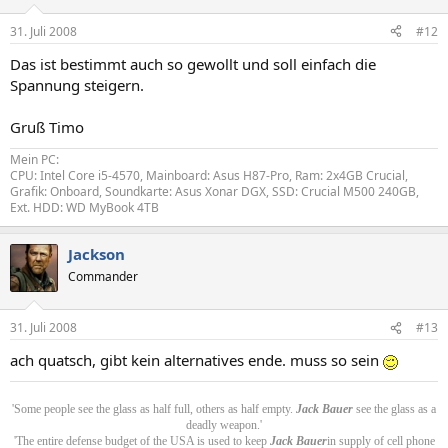
31. Juli 2008
#12
Das ist bestimmt auch so gewollt und soll einfach die
Spannung steigern.
Gruß Timo
Mein PC:
CPU: Intel Core i5-4570, Mainboard: Asus H87-Pro, Ram: 2x4GB Crucial,
Grafik: Onboard, Soundkarte: Asus Xonar DGX, SSD: Crucial M500 240GB,
Ext. HDD: WD MyBook 4TB
Jackson
Commander
31. Juli 2008
#13
ach quatsch, gibt kein alternatives ende. muss so sein
'Some people see the glass as half full, others as half empty.
Jack Bauer
see the glass as a
deadly weapon.'
'The entire defense budget of the USA is used to keep
Jack Bauer
in supply of cell phone