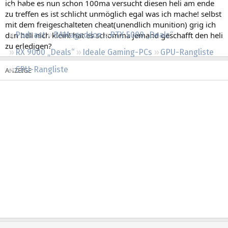
ich habe es nun schon 100ma versucht diesen heli am ende
Regeln
zu treffen es ist schlicht unmöglich egal was ich mache! selbst
mit dem freigeschalteten cheat(unendlich munition) grig ich
den heli nich klein! hat es schomma jemand geschafft den heli
Podcast
RAMageddon
RTX 5000 „Deals“
zu erledigen?
RX 9000 „Deals“
Ideale Gaming-PCs
GPU-Rangliste
CPU-Rangliste