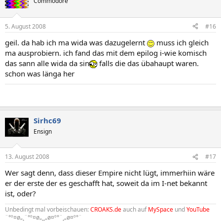
Commodore
5. August 2008
#16
geil. da hab ich ma wida was dazugelernt
muss ich gleich
ma ausprobiern. ich fand das mit dem epilog i-wie komisch
das sann alle wida da sin
falls die das übahaupt waren.
schon was länga her
Sirhc69
Ensign
13. August 2008
#17
Wer sagt denn, dass dieser Empire nicht lügt, immerhiin wäre
er der erste der es geschafft hat, soweit da im I-net bekannt
ist, oder?
Unbedingt mal vorbeischauen:
CROAKS.de
auch auf
MySpace
und
YouTube
¨°º¤ø„¸¨°º¤ø„¸¸„ø¤º°¨¸„ø¤º°¨