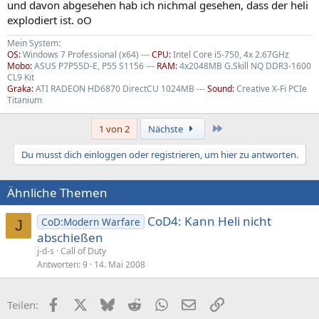
und davon abgesehen hab ich nichmal gesehen, dass der heli
explodiert ist. oO
Mein System:
OS:
Windows 7 Professional (x64) ---
CPU:
Intel Core i5-750, 4x 2.67GHz
Mobo:
ASUS P7P55D-E, P55 S1156 ---
RAM:
4x2048MB G.Skill NQ DDR3-1600
CL9 Kit
Graka:
ATI RADEON HD6870 DirectCU 1024MB ---
Sound:
Creative X-Fi PCIe
Titanium
Letzte
1 von 2
Nächste
Du musst dich einloggen oder registrieren, um hier zu antworten.
Ähnliche Themen
CoD4: Kann Heli nicht
CoD:Modern Warfare
J
abschießen
j-d-s
Call of Duty
Antworten
9
14. Mai 2008
Facebook
X (Twitter)
Bluesky
Reddit
WhatsApp
E-Mail
Link
Teilen: