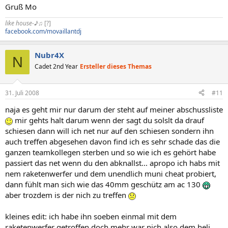
Gruß Mo
like house-♪♫
[?]
facebook.com/movaillantdj
Nubr4X
N
Cadet 2nd Year
Ersteller dieses Themas
31. Juli 2008
#11
naja es geht mir nur darum der steht auf meiner abschussliste
mir gehts halt darum wenn der sagt du solslt da drauf
schiesen dann will ich net nur auf den schiesen sondern ihn
auch treffen abgesehen davon find ich es sehr schade das die
ganzen teamkollegen sterben und so wie ich es gehört habe
passiert das net wenn du den abknallst... apropo ich habs mit
nem raketenwerfer und dem unendlich muni cheat probiert,
dann fühlt man sich wie das 40mm geschütz am ac 130
aber trozdem is der nich zu treffen
kleines edit: ich habe ihn soeben einmal mit dem
raketenwerfer getroffen doch mehr war nich also dem heli