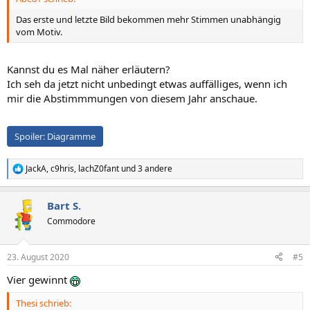
Das erste und letzte Bild bekommen mehr Stimmen unabhängig
vom Motiv.
Kannst du es Mal näher erläutern?
Ich seh da jetzt nicht unbedingt etwas auffälliges, wenn ich
mir die Abstimmmungen von diesem Jahr anschaue.
Spoiler:
Diagramme
JackA
,
c9hris
,
lachZ0fant
und 3 andere
R
e
a
Bart S.
k
t
Commodore
i
o
n
23. August 2020
#5
e
n
Vier gewinnt
:
Thesi schrieb: