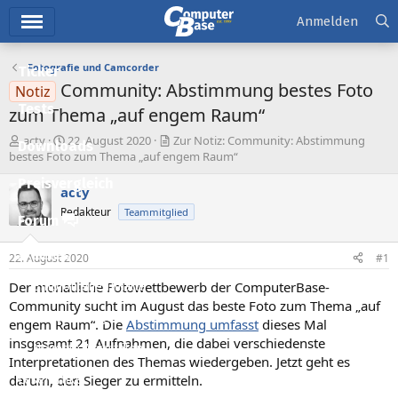
Hauptmenü
Anmelden
Fotografie und Camcorder
Ticker
Community: Abstimmung bestes Foto
Notiz
Tests
zum Thema „auf engem Raum“
E
E
acty
22. August 2020
Zur Notiz: Community: Abstimmung
Downloads
r
r
bestes Foto zum Thema „auf engem Raum“
s
s
Preisvergleich
t
t
acty
e
e
Redakteur
Teammitglied
l
l
Forum
l
l
e
t
Aktuelles
22. August 2020
#1
r
a
m
Der monatliche Fotowettbewerb der ComputerBase-
Empfohlene Inhalte
Community sucht im August das beste Foto zum Thema „auf
Neue Beiträge
engem Raum“. Die
Abstimmung umfasst
dieses Mal
insgesamt 21 Aufnahmen, die dabei verschiedenste
Neueste Aktivitäten
Interpretationen des Themas wiedergeben. Jetzt geht es
darum, den Sieger zu ermitteln.
Leserartikel