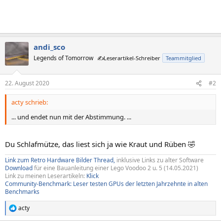
andi_sco
Legends of Tomorrow
✍️Leserartikel-Schreiber
Teammitglied
22. August 2020
#2
acty schrieb:
... und endet nun mit der Abstimmung. ...
Du Schlafmütze, das liest sich ja wie Kraut und Rüben 🤣
Link zum Retro Hardware Bilder Thread,
inklusive Links zu alter Software
Download
für eine Bauanleitung einer Lego Voodoo 2 u. 5 (14.05.2021)
Link zu meinen Leserartikeln:
Klick
Community-Benchmark: Leser testen GPUs der letzten Jahrzehnte in alten
Benchmarks
acty
R
e