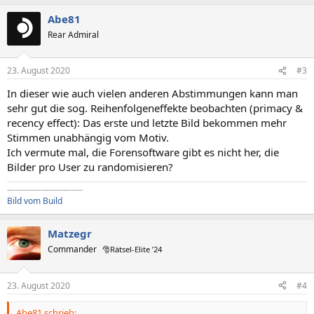
a
Abe81
k
t
Rear Admiral
i
o
n
23. August 2020
#3
e
n
In dieser wie auch vielen anderen Abstimmungen kann man
:
sehr gut die sog. Reihenfolgeneffekte beobachten (primacy &
recency effect): Das erste und letzte Bild bekommen mehr
Stimmen unabhängig vom Motiv.
Ich vermute mal, die Forensoftware gibt es nicht her, die
Bilder pro User zu randomisieren?
---------------------------
Bild vom Build
Matzegr
Commander
🎅Rätsel-Elite ’24
23. August 2020
#4
Abe81 schrieb: