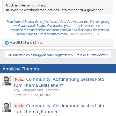
Noch ein kleiner Fun-Fact:
In 8 von 12 Wettbewerben hat das Foto mit der Nr. 4 gewonnen.
"
Man kann sich nicht darauf verlassen, dass das was vor den Wahlen gesagt
wird auch wirklich nach den Wahlen gilt...
"
, Angela Merkel, CDU
"
Diejenigen die entscheiden sind nicht gewählt und diejenigen die gewählt
werden haben nichts zu entscheiden
"
, Horst Seehofer, CSU​
Marc53844
und
c9hris
R
e
a
Du musst dich einloggen oder registrieren, um hier zu antworten.
k
t
i
Ähnliche Themen
o
n
e
Community: Abstimmung bestes Foto
Notiz
n
zum Thema „Mitziehen“
:
acty
Fotografie und Camcorder
Antworten
7
22. Juli 2022
Community: Abstimmung bestes Foto
Notiz
zum Thema „Rahmen“