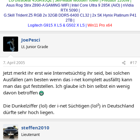
LG UltraGear 45GR95QE | Self-Made Wooden Tower | Predator 1200W |
Asus Rog Strix Z890-A GAMING WIFI | Intel Core Ultra 9 285K (AiO) | nVidia
RTX 5090 |
G.Skill Trident Z5 RGB 2x 32GB DDR5-6400 CL32 | 2x SK Hynix Platinum P41
2TB |
Logitech G915 X LS & G502 X LS |
Win11 Pro x64
JoePesci
Lt. Junior Grade
7. April 2005
#17
Jetzt merkt ihr erst wie Internetsüchtig ihr seid, bei solchen
Ausfällen (am besten wenn das i-net komplett ausfällt) kann
man das gut feststellen. Ich glaube ich bin selbst ein wenig
davon betroffen
Die Dunkelziffer (lol) der i-net Süchtigen (lol²) in Deutschland
dürfte sehr hoch liegen.
steffen2010
Lieutenant