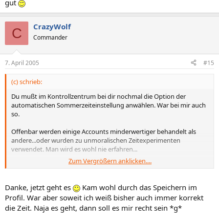
gut
CrazyWolf
C
Commander
7. April 2005
#15
(c) schrieb:
Du mußt im Kontrollzentrum bei dir nochmal die Option der
automatischen Sommerzeiteinstellung anwählen. War bei mir auch
so.
Offenbar werden einige Accounts minderwertiger behandelt als
andere...oder wurden zu unmoralischen Zeitexperimenten
verwendet. Man wird es wohl nie erfahren...
Zum Vergrößern anklicken....
Danke, jetzt geht es
Kam wohl durch das Speichern im
Profil. War aber soweit ich weiß bisher auch immer korrekt
die Zeit. Naja es geht, dann soll es mir recht sein *g*