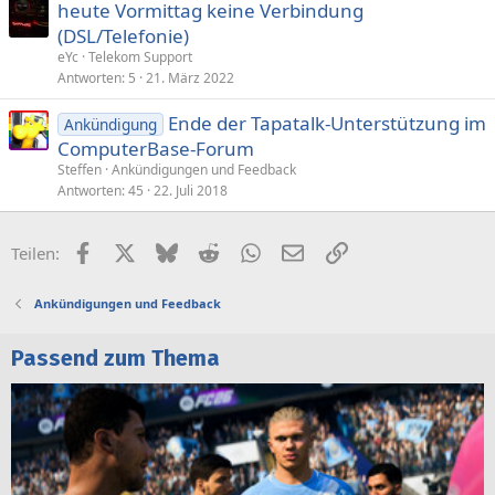
heute Vormittag keine Verbindung
(DSL/Telefonie)
eYc
Telekom Support
Antworten
5
21. März 2022
Ende der Tapatalk-Unterstützung im
Ankündigung
ComputerBase-Forum
Steffen
Ankündigungen und Feedback
Antworten
45
22. Juli 2018
Facebook
X (Twitter)
Bluesky
Reddit
WhatsApp
E-Mail
Link
Teilen:
Ankündigungen und Feedback
Passend zum Thema