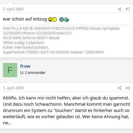
7. April 2005
#7
war schon auf entzug
Intel P4 2,4-800 @ 3080MHZ=FSB255/ASUS P4P800 Deluxe Springdale
2x256DDR Infineon cl2(266DDR teiler)2/3
ASUS 8446 Geforce 4600Ti deluxe
SBlive audigy 2 platinium
Kühler Intel boxed standart.
SuperFastrak TX6000 raid 5 mit 5x60GB maxtoer 7200UMDH
frow
F
Lt. Commander
7. April 2005
#8
666flo. Ich kann mir nicht helfen, aber ich glaub du spammst.
Und dazu noch Schwachsinn. Manchmal kommt man garnicht
drumrum ein System zu "touchen" damit es hinterher auch so
weiterläuft, wie es vorher gelaufen ist. Wer keine Ahnung hat,
ne...