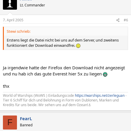
Lt. Commander
7. April 2005
#6
Stewi schrieb:
Erstens liegt die Datei nicht bei uns auf dem Server, und zweitens
funktioniert der Download einwandfrei.
Ja irgendwie hatte der Firefox den Download nicht angezeigt
und nu hab ich das gute Everest hier 5x zu liegen
thx
World of Warships (WoWS ) Einladungscode
https://warships.net/zerleguan
-
Tier 6 Schiff für dich und Belohnung in Form von Dublonen, Marken und
Kredits für uns beide. Wir sehen uns auf dem Ozean!⚓
FearL
F
Banned