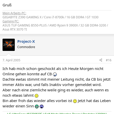
Gruß
Mein Arbeits-PC:
GIGABYTE Z390 GAMING X / Core i7-8700k / 16 GB DDR4 / GT 1030
Gaming PC:
ASUS TUF GAMING B550-PLUS / AMD Ryzen 9 3900X / 32 GB DDR4-3200 /
Asus RTX 3070 TI
Project-X
Commodore
7. April 2005
#16
Ich hab mich schon geschockt als ich Heute Morgen nicht
Online gehen konnte auf CB
Dachte ewtas stimmt mit meiner Leitung nicht, da CB bis jetzt
immer Aktiv war, und falls Inaktiv vorher gemeldet wird.
Aber nach eine ziemliche weile ging es wieder, auch wenn es
noch etwas lahmt
Bin aber froh das wieder alles vorbei ist
Jetzt hat das Leben
wieder einen Sinn