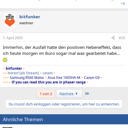
†
🦉
bitfunker
ewohner
7. April 2005
#20
Immerhin, der Ausfall hatte den positiven Nebeneffekt, dass
ich heute morgen im Büro sogar mal was gearbeitet habe...
+
bitfunker
+
++
Hören!
[als Stream]
+
Lesen!
+
+++
Samsung R560 Maloz
+
Asus Eee 1005HA-M
+
Canon G9
+
++++
If you can read this you are in phaser range
+
Letzte
1 von 2
Nächste
Du musst dich einloggen oder registrieren, um hier zu antworten.
Ähnliche Themen