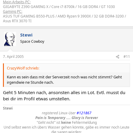
Mein Arbeits-PC:
GIGABYTE Z390 GAMING X / Core i7-8700k / 16 GB DDR4 / GT 1030
Gaming PC:
ASUS TUF GAMING B550-PLUS / AMD Ryzen 9 3900X / 32 GB DDR4-3200 /
Asus RTX 3070 TI
Stewi
Space Cowboy
7. April 2005
#11
CrazyWolf schrieb:
Kann es sein dass mit der Serverzeit noch was nicht stimmt? Geht
irgendwie ne Stunde nach.
Geht 5 Minuten nach, ansonsten alles im Lot. Evtl. musst du
bei dir im Profil etwas umstellen.
Stewi
registered Linux-User
#121867
Pain is Temporary ..... Glory is Forever
"Geht nicht"
ist
keine
Fehlermeldung
Und selbst wenn ich übers Wasser gehen könnte, gäbe es immer noch Leute
die sagen würden: