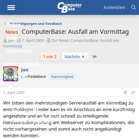
Hauptmenü
Anmelden
Ankündigungen und Feedback
Ticker
ComputerBase: Ausfall am Vormittag
News
Tests
E
E
Jan
7. April 2005
Zur News: ComputerBase: Ausfall am
r
r
Vormittag
Downloads
s
s
Letzte
1 von 2
Nächste
t
t
e
e
Preisvergleich
l
l
Jan
l
l
Chefredakteur
Forum
Teammitglied
e
t
r
a
Aktuelles
m
7. April 2005
#1
Empfohlene Inhalte
Wir bitten den mehrstündigen Serverausfall am Vormittag zu
entschuldigen. Leider kam es im Anschluss an eine kurzfristig
Neue Beiträge
angesetzte und an für sich schnell zu erledigende
Hardwareüberprüfung am Webserver zu Komplikationen, die
Neueste Aktivitäten
nicht vorhergesehen und somit auch nicht angekündigt
Leserartikel
werden konnten.