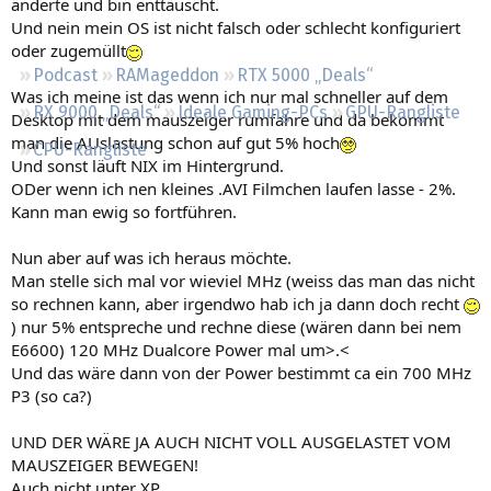
änderte und bin enttäuscht.
Regeln
Und nein mein OS ist nicht falsch oder schlecht konfiguriert
oder zugemüllt
Podcast
RAMageddon
RTX 5000 „Deals“
Was ich meine ist das wenn ich nur mal schneller auf dem
RX 9000 „Deals“
Ideale Gaming-PCs
GPU-Rangliste
Desktop mit dem mauszeiger rumfahre und da bekommt
man die AUslastung schon auf gut 5% hoch
CPU-Rangliste
Und sonst läuft NIX im Hintergrund.
ODer wenn ich nen kleines .AVI Filmchen laufen lasse - 2%.
Kann man ewig so fortführen.
Nun aber auf was ich heraus möchte.
Man stelle sich mal vor wieviel MHz (weiss das man das nicht
so rechnen kann, aber irgendwo hab ich ja dann doch recht
) nur 5% entspreche und rechne diese (wären dann bei nem
E6600) 120 MHz Dualcore Power mal um>.<
Und das wäre dann von der Power bestimmt ca ein 700 MHz
P3 (so ca?)
UND DER WÄRE JA AUCH NICHT VOLL AUSGELASTET VOM
MAUSZEIGER BEWEGEN!
Auch nicht unter XP.