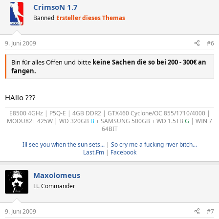
CrimsoN 1.7
Banned
Ersteller dieses Themas
9. Juni 2009
#6
Bin für alles Offen und bitte
keine Sachen die so bei 200 - 300€ an
fangen.
HAllo ???
E8500 4GHz | P5Q-E | 4GB DDR2 | GTX460 Cyclone/OC 855/1710/4000 |
MODU82+ 425W | WD 320GB
B
+ SAMSUNG 500GB + WD 1.5TB
G
| WIN 7
64BIT
Ill see you when the sun sets...
|
So cry me a fucking river bitch...
Last.Fm
|
Facebook
Maxolomeus
Lt. Commander
9. Juni 2009
#7