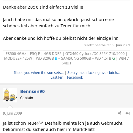
Danke aber 285€ sind einfach zu viel !!!
Ja ich habe mir das mal so an gekuckt ja ist schon eine
schönes teil aber einfach zu Teuer für mich.
Aber danke und ich hoffe du bleibst nicht der einzige ihr.
Zuletzt bearbeitet:
9. Juni 2009
E8500 4GHz | P5Q-E | 4GB DDR2 | GTX460 Cyclone/OC 855/1710/4000 |
MODU82+ 425W | WD 320GB
B
+ SAMSUNG 500GB + WD 1.5TB
G
| WIN 7
64BIT
Ill see you when the sun sets...
|
So cry me a fucking river bitch...
Last.Fm
|
Facebook
Bennsen90
Captain
9. Juni 2009
#4
Ja ist schon Teuer^^ Deshalb meinte ich ja auch Gebraucht,
bekommst du sicher auch hier im MarktPlatz