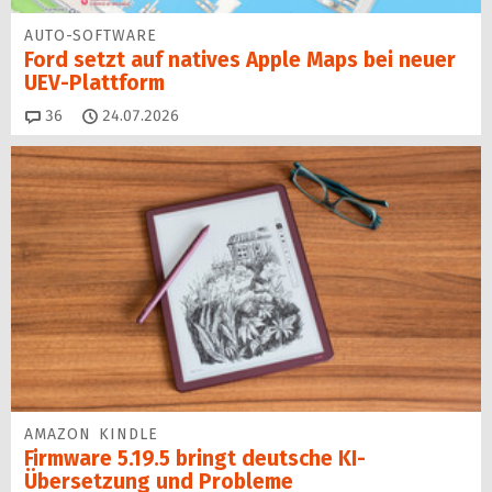
AUTO-SOFTWARE
Ford setzt auf natives Apple Maps bei neuer
UEV-Plattform
Kommentare
36
24.07.2026
AMAZON KINDLE
Firmware 5.19.5 bringt deutsche KI-
Übersetzung und Probleme