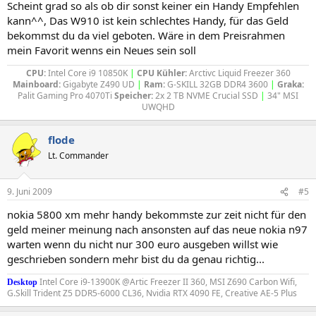
Scheint grad so als ob dir sonst keiner ein Handy Empfehlen
kann^^, Das W910 ist kein schlechtes Handy, für das Geld
bekommst du da viel geboten. Wäre in dem Preisrahmen
mein Favorit wenns ein Neues sein soll
CPU:
Intel Core i9 10850K
|
CPU Kühler:
Arctivc Liquid Freezer 360
Mainboard:
Gigabyte Z490 UD
|
Ram:
G-SKILL 32GB DDR4 3600
|
Graka:
Palit Gaming Pro 4070Ti
Speicher:
2x 2 TB NVME Crucial SSD
|
34" MSI
UWQHD​
flode
Lt. Commander
9. Juni 2009
#5
nokia 5800 xm mehr handy bekommste zur zeit nicht für den
geld meiner meinung nach ansonsten auf das neue nokia n97
warten wenn du nicht nur 300 euro ausgeben willst wie
geschrieben sondern mehr bist du da genau richtig...
Intel Core i9-13900K @Artic Freezer II 360, MSI Z690 Carbon Wifi,
Desktop
G.Skill Trident Z5 DDR5-6000 CL36, Nvidia RTX 4090 FE, Creative AE-5 Plus