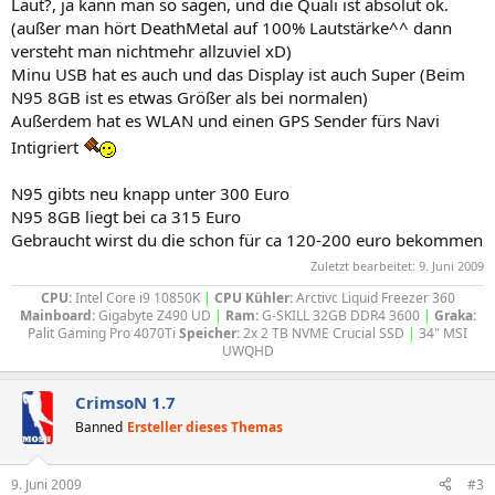
Laut?, ja kann man so sagen, und die Quali ist absolut ok.
(außer man hört DeathMetal auf 100% Lautstärke^^ dann
versteht man nichtmehr allzuviel xD)
Minu USB hat es auch und das Display ist auch Super (Beim
N95 8GB ist es etwas Größer als bei normalen)
Außerdem hat es WLAN und einen GPS Sender fürs Navi
Intigriert
N95 gibts neu knapp unter 300 Euro
N95 8GB liegt bei ca 315 Euro
Gebraucht wirst du die schon für ca 120-200 euro bekommen
Zuletzt bearbeitet:
9. Juni 2009
CPU:
Intel Core i9 10850K
|
CPU Kühler:
Arctivc Liquid Freezer 360
Mainboard:
Gigabyte Z490 UD
|
Ram:
G-SKILL 32GB DDR4 3600
|
Graka:
Palit Gaming Pro 4070Ti
Speicher:
2x 2 TB NVME Crucial SSD
|
34" MSI
UWQHD​
CrimsoN 1.7
Banned
Ersteller dieses Themas
9. Juni 2009
#3