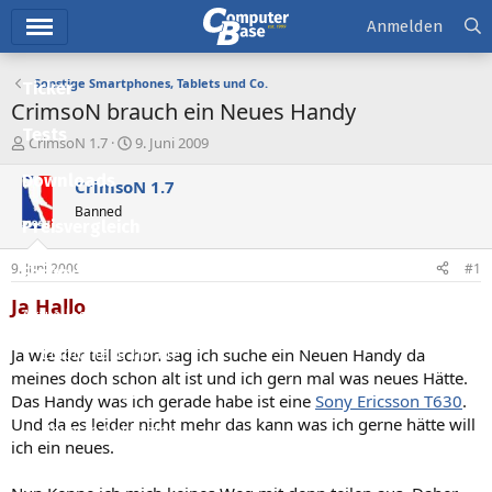
Hauptmenü
Anmelden
Sonstige Smartphones, Tablets und Co.
Ticker
CrimsoN brauch ein Neues Handy
Tests
E
E
CrimsoN 1.7
9. Juni 2009
r
r
Downloads
s
s
CrimsoN 1.7
t
t
Banned
e
e
Preisvergleich
l
l
l
l
9. Juni 2009
#1
Forum
e
t
r
a
Ja Hallo
Aktuelles
m
Ja wie der teil schon sag ich suche ein Neuen Handy da
Empfohlene Inhalte
meines doch schon alt ist und ich gern mal was neues Hätte.
Neue Beiträge
Das Handy was ich gerade habe ist eine
Sony Ericsson T630
.
Und da es leider nicht mehr das kann was ich gerne hätte will
Neueste Aktivitäten
ich ein neues.
Leserartikel