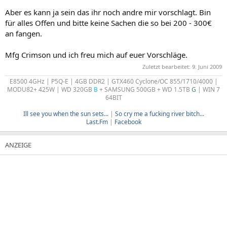
Aber es kann ja sein das ihr noch andre mir vorschlagt. Bin
für alles Offen und bitte keine Sachen die so bei 200 - 300€
an fangen.
Mfg Crimson und ich freu mich auf euer Vorschläge.
Zuletzt bearbeitet:
9. Juni 2009
E8500 4GHz | P5Q-E | 4GB DDR2 | GTX460 Cyclone/OC 855/1710/4000 |
MODU82+ 425W | WD 320GB
B
+ SAMSUNG 500GB + WD 1.5TB
G
| WIN 7
64BIT
Ill see you when the sun sets...
|
So cry me a fucking river bitch...
Last.Fm
|
Facebook