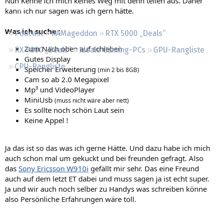
Nun Kenne ich mich keines Weg mit denn teilen aus. Daher
Regeln
kann ich nur sagen was ich gern hätte.
Was ich suche :
Podcast
RAMageddon
RTX 5000 „Deals“
Zum Nach oben auf schieben
RX 9000 „Deals“
Ideale Gaming-PCs
GPU-Rangliste
Gutes Display
CPU-Rangliste
Speicher Erweiterung
(min 2 bis 8GB)
Cam so ab 2.0 Megapixel
Mp³ und VideoPlayer
MiniUsb
(muss nicht wäre aber nett)
Es sollte noch schön Laut sein
Keine Appel !
Ja das ist so das was ich gerne Hätte. Und dazu habe ich mich
auch schon mal um gekuckt und bei freunden gefragt. Also
das
Sony Ericsson W910i
gefällt mir sehr. Das eine Freund
auch auf dem letzt ET dabei und muss sagen ja ist echt super.
Ja und wir auch noch selber zu Handys was schreiben könne
also Persönliche Erfahrungen wäre toll.