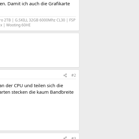
en. Damit ich auch die Grafikarte
ro 2TB | G.SKILL 32GB 6000Mhz CL30 | FSP
ax | Wooting 60HE
#2
n der CPU und teilen sich die
arten stecken die kaum Bandbreite
#3