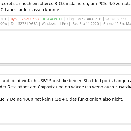
heoretisch noch ein älteres BIOS installieren, um PCIe 4.0 zu nutz
.0 Lanes laufen lassen könnte.
0E-E |
Ryzen 7 9800X3D
|
RTX 4080 FE
| Kingston KC3000 2TB | Samsung 990 P
000w | Dell S2721DGFA | Windows 11 Pro | iPad Pro 11 2020 | iPhone 15 Pro M
und nicht einfach USB? Sonst die beiden Shielded ports hängen a
 der Rest hängt am Chipsatz und da würde ich wenn auch zusatzk
uell? Deine 1080 hat kein PCIe 4.0 das funktioniert also nicht.