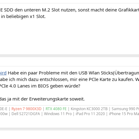
E SDD den unteren M.2 Slot nutzen, sonst macht deine Grafikkart
n beliebigen x1 Slot.
ird
Habe ein paar Probleme mit den USB Wlan Sticks(Übertragu
be ich mich dazu entschlossen, mir eine PCIe Karte zu kaufen. 
PCIe 4.0 Lanes im BIOS geben würde?
as ja mit der Erweiterungskarte soweit.
0E-E |
Ryzen 7 9800X3D
|
RTX 4080 FE
| Kingston KC3000 2TB | Samsung 990 P
000w | Dell S2721DGFA | Windows 11 Pro | iPad Pro 11 2020 | iPhone 15 Pro M