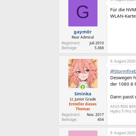
G
Für die NVM
WLAN-Karte i
gaym0r
Rear Admiral
Registriert
Juli 2010
Beiträge
5.368
9. August 2020
@Stormfireb
Deswegen ha
der 1080 8 
Sminka
Dann passt d
Lt. Junior Grade
Ersteller dieses
ASUS ROG B65
Themas
Hydro Ti Pro 1
Registriert
Nov. 2017
Beiträge
454
9. August 2020