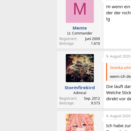
M
Hi wenn ein 
der der nich
lg
Mente
Lt. Commander
Registriert
Juni 2009
Beiträge
1.610
9. August 2020
Sminka schr
wenn ich de
Die läuft da
Stormfirebird
Welche Stick
Admiral
direkt vor d
Registriert
Sep. 2012
Beiträge
9.573
9. August 2020
Ich habe zur