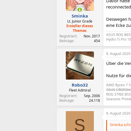
Davor hatte 
reconnected 
Sminka
Deswegen ha
Lt. Junior Grade
eine Ecke zu
Ersteller dieses
Themas
ASUS ROG B65
Registriert
Nov. 2017
Hydro Ti Pro 1
Beiträge
454
9. August 2020
Über die Ver
Nutze für di
Robo32
AMD Ryzen 7 5
ASUS CROSSHAI
Fleet Admiral
ROG STRIX B55
Registriert
Sep. 2006
Seasonic Prim
Beiträge
24.118
9. August 2020
S
Sminka schr