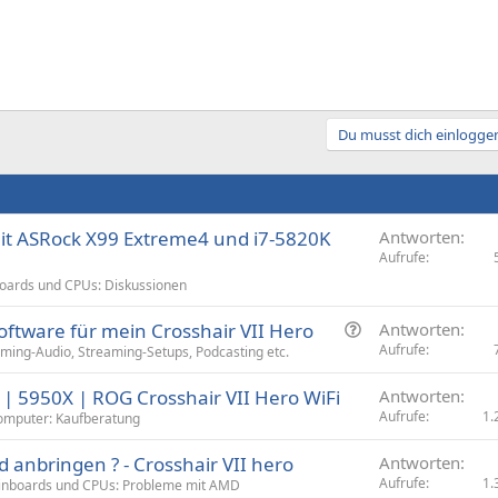
Du musst dich einloggen
mit ASRock X99 Extreme4 und i7-5820K
Antworten
Aufrufe
oards und CPUs: Diskussionen
F
ftware für mein Crosshair VII Hero
Antworten
r
Aufrufe
ming-Audio, Streaming-Setups, Podcasting etc.
a
 | 5950X | ROG Crosshair VII Hero WiFi
Antworten
g
Aufrufe
1.
omputer: Kaufberatung
e
d anbringen ? - Crosshair VII hero
Antworten
Aufrufe
1.
nboards und CPUs: Probleme mit AMD