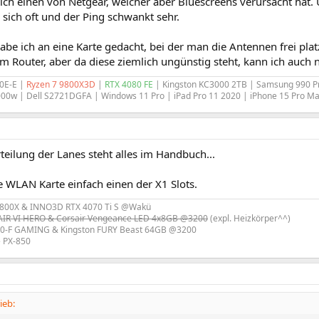
ich einen von Netgear, welcher aber Bluescreens verursacht hat. Un
sich oft und der Ping schwankt sehr.
be ich an eine Karte gedacht, bei der man die Antennen frei pla
m Router, aber da diese ziemlich ungünstig steht, kann ich auch n
0E-E |
Ryzen 7 9800X3D
|
RTX 4080 FE
| Kingston KC3000 2TB | Samsung 990 P
000w | Dell S2721DGFA | Windows 11 Pro | iPad Pro 11 2020 | iPhone 15 Pro M
teilung der Lanes steht alles im Handbuch...
e WLAN Karte einfach einen der X1 Slots.
800X & INNO3D RTX 4070 Ti S @Wakü
R VI HERO & Corsair Vengeance LED 4x8GB @3200
(expl. Heizkörper^^)
0-F GAMING & Kingston FURY Beast 64GB @3200
e PX-850
ieb: