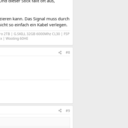
d dieser Stick fällt oft aus,
tzieren kann. Das Signal muss durch
icht so einfach ein Kabel verlegen.
ro 2TB | G.SKILL 32GB 6000Mhz CL30 | FSP
ax | Wooting 60HE
#8
#9