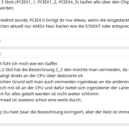
 3 Slots (PCIEX1_1, PCIEX1_2, PCIEX4_3) laufen alle über den Chi
werden.
rwähnt wurde, PCIE4.0 bringt dir nur etwas, wenn die eingesteck
hen aktuell nur AMDs Navi Karten wie die 5700XT oder entspre
ir
0
 fühl ich mich wie ein Gaffer.
.2 Slot hat die Bezeichnung 2_2 den möchte man vermeiden, da so
ängt direkt an der CPU über dedizierte x4.
ichen Grund will man auch vermeiden irgendwas an die anderen S
och mit x8 an der CPU und dafür bietet sich irgendeiner der Lan
x4 für alles geteilt werden ist nicht weiter schlimm.
hread ist sowieso schon eine weile durch.
e
Du hast zwar die Bezeichnung korrigiert, aber der Rest ist imme