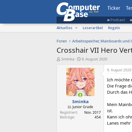
Ticker
Te
Podcast
Aktuelles
Leserartikel
Regeln
Foren
Arbeitsspeicher, Mainboards und
Crosshair VII Hero Ver
E
E
Sminka
9. August 2020
r
r
s
s
9. August 2020
t
t
Ich möchte 
e
e
l
l
Die Frage di
l
l
Durch das H
e
t
Sminka
r
a
Mein Mainbo
m
Lt. Junior Grade
ist.
Registriert
Nov. 2017
Kann ich oh
Beiträge
454
Lanes mehr 