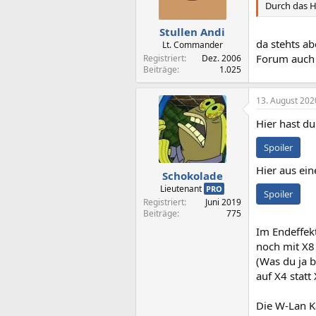
Durch das H
Stullen Andi
da stehts ab
Lt. Commander
Forum auch 
Registriert
Dez. 2006
Beiträge
1.025
13. August 202
Hier hast du
Spoiler
Hier aus ei
Schokolade
Lieutenant
PRO
Spoiler
Registriert
Juni 2019
Beiträge
775
Im Endeffek
noch mit X8 
(Was du ja b
auf X4 statt 
Die W-Lan Ka