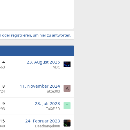
 oder registrieren, um hier zu antworten.
4
23. August 2025
563
VDC
8
11. November 2024
A
724
atze303
9
23. Juli 2023
T
293
TuXiFiED
15
24. Februar 2023
340
Deathangel008