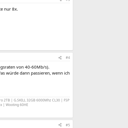
e nur 8x.
#4
ngsraten von 40-60Mb/s).
Was würde dann passieren, wenn ich
ro 2TB | G.SKILL 32GB 6000Mhz CL30 | FSP
ax | Wooting 60HE
#5