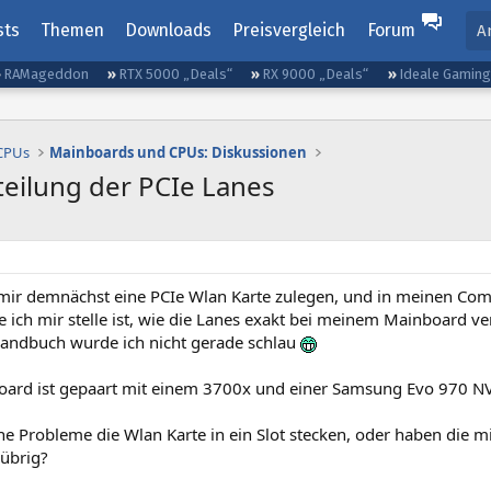
sts
Themen
Downloads
Preisvergleich
Forum
A
RAMageddon
RTX 5000 „Deals“
RX 9000 „Deals“
Ideale Gamin
 CPUs
Mainboards und CPUs: Diskussionen
teilung der PCIe Lanes
mir demnächst eine PCIe Wlan Karte zulegen, und in meinen Com
e ich mir stelle ist, wie die Lanes exakt bei meinem Mainboard vert
andbuch wurde ich nicht gerade schlau
ard ist gepaart mit einem 3700x und einer Samsung Evo 970 NVM
ne Probleme die Wlan Karte in ein Slot stecken, oder haben die m
übrig?