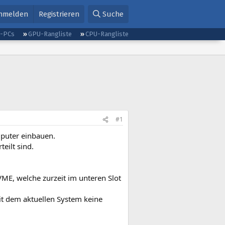
nmelden
Registrieren
Suche
g-PCs
GPU-Rangliste
CPU-Rangliste
#1
puter einbauen.
eilt sind.
E, welche zurzeit im unteren Slot
it dem aktuellen System keine