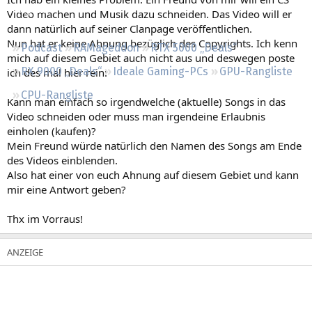
Regeln
Video machen und Musik dazu schneiden. Das Video will er
dann natürlich auf seiner Clanpage veröffentlichen.
Nun hat er keine Ahnung bezüglich des Copyrights. Ich kenn
Podcast
RAMageddon
RTX 5000 „Deals“
mich auf diesem Gebiet auch nicht aus und deswegen poste
RX 9000 „Deals“
Ideale Gaming-PCs
GPU-Rangliste
ich des mal hier rein:
CPU-Rangliste
Kann man einfach so irgendwelche (aktuelle) Songs in das
Video schneiden oder muss man irgendeine Erlaubnis
einholen (kaufen)?
Mein Freund würde natürlich den Namen des Songs am Ende
des Videos einblenden.
Also hat einer von euch Ahnung auf diesem Gebiet und kann
mir eine Antwort geben?
Thx im Vorraus!