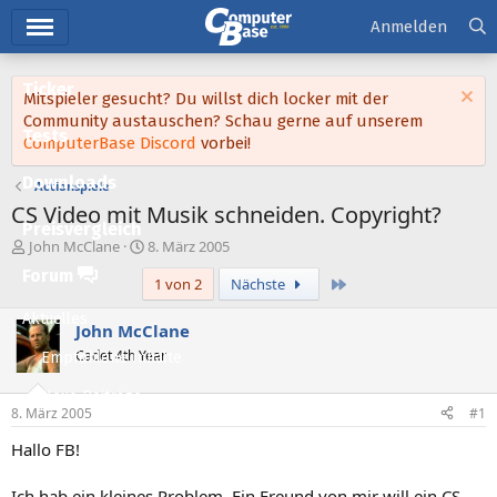
Hauptmenü
Anmelden
Ticker
Mitspieler gesucht? Du willst dich locker mit der
Community austauschen? Schau gerne auf unserem
Tests
ComputerBase Discord
vorbei!
Downloads
Actionspiele
CS Video mit Musik schneiden. Copyright?
Preisvergleich
E
E
John McClane
8. März 2005
r
r
Forum
Letzte
1 von 2
Nächste
s
s
t
t
Aktuelles
e
e
John McClane
l
l
Cadet 4th Year
Empfohlene Inhalte
l
l
e
t
Neue Beiträge
r
a
8. März 2005
#1
m
Neueste Aktivitäten
Hallo FB!
Leserartikel
Ich hab ein kleines Problem. Ein Freund von mir will ein CS