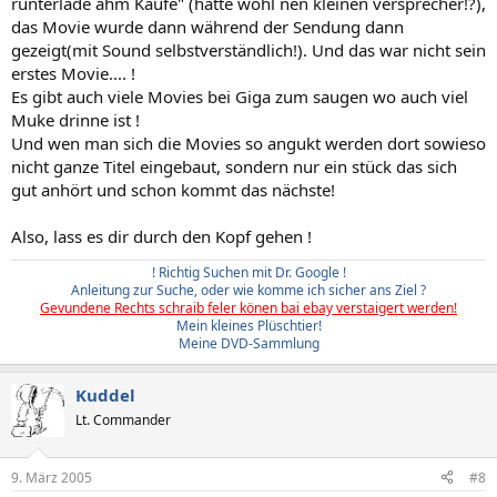
runterlade ähm Kaufe" (hatte wohl nen kleinen versprecher!?),
das Movie wurde dann während der Sendung dann
gezeigt(mit Sound selbstverständlich!). Und das war nicht sein
erstes Movie.... !
Es gibt auch viele Movies bei Giga zum saugen wo auch viel
Muke drinne ist !
Und wen man sich die Movies so angukt werden dort sowieso
nicht ganze Titel eingebaut, sondern nur ein stück das sich
gut anhört und schon kommt das nächste!
Also, lass es dir durch den Kopf gehen !
! Richtig Suchen mit Dr. Google !
Anleitung zur Suche, oder wie komme ich sicher ans Ziel ?
Gevundene Rechts schraib feler könen bai ebay verstaigert werden!​
Mein kleines Plüschtier!​
Meine DVD-Sammlung
Kuddel
Lt. Commander
9. März 2005
#8