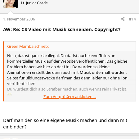
Lt. Junior Grade
1. November 2006
#14
AW: Re: CS Video mit Musik schneiden. Copyright?
Green Mamba schrieb:
Nein, das ist ganz klar illegal. Du darfst auch keine Teile von
kommerzieller Musik auf der Website veröffentlichen. Das gleiche
Problem haben wir hier an der Uni. Da wurden so kleine
Animationen erstellt die dann auch mit Musik untermalt wurden.
Selbst für Bildungszwecke darf man das dann leider nur ohne Ton
veröffentlichen.
Du würdest dich also Strafbar machen, auch wenns rein Privat ist.
Zum Vergrößern anklicken....
Da gabs letztens erst einen privaten Seitenbetreiber den ich hier
leider nicht nenne darf, der wurde vom Sony Musikverlag übelst
verklagt weil er im prinzip sowas gemacht hat wie ihr jetzt vor habt.
Ich für meinen Teil würde sowas nicht riskieren nur mal eben so zum
Darf man den so eine eigene Musik machen und dann mit
Spass.
einbinden?