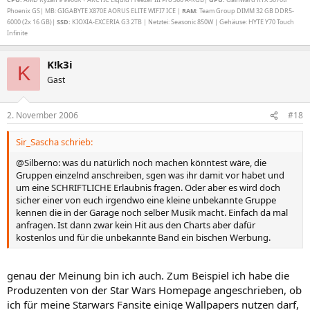
Phoenix GS| MB: GIGABYTE X870E AORUS ELITE WIFI7 ICE |
RAM:
Team Group DIMM 32 GB DDR5-
6000 (2x 16 GB)|
SSD:
KIOXIA-EXCERIA G3 2TB | Netztei: Seasonic 850W | Gehäuse: HYTE Y70 Touch
Infinite
K!k3i
K
Gast
2. November 2006
#18
Sir_Sascha schrieb:
@Silberno: was du natürlich noch machen könntest wäre, die
Gruppen einzelnd anschreiben, sgen was ihr damit vor habet und
um eine SCHRIFTLICHE Erlaubnis fragen. Oder aber es wird doch
sicher einer von euch irgendwo eine kleine unbekannte Gruppe
kennen die in der Garage noch selber Musik macht. Einfach da mal
anfragen. Ist dann zwar kein Hit aus den Charts aber dafür
kostenlos und für die unbekannte Band ein bischen Werbung.
genau der Meinung bin ich auch. Zum Beispiel ich habe die
Produzenten von der Star Wars Homepage angeschrieben, ob
ich für meine Starwars Fansite einige Wallpapers nutzen darf,