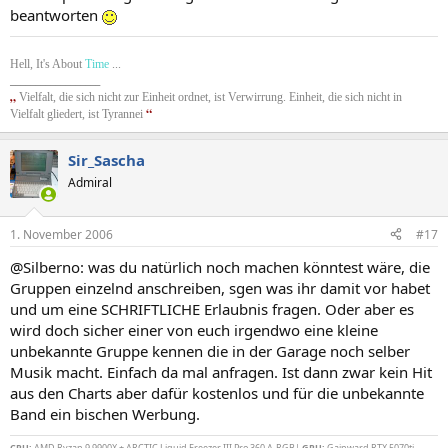
beantworten
Hell, It's About
Time
...
__________________
„
Vielfalt, die sich nicht zur Einheit ordnet, ist Verwirrung. Einheit, die sich nicht in
“
Vielfalt gliedert, ist Tyrannei
Sir_Sascha
Admiral
1. November 2006
#17
@Silberno: was du natürlich noch machen könntest wäre, die
Gruppen einzelnd anschreiben, sgen was ihr damit vor habet
und um eine SCHRIFTLICHE Erlaubnis fragen. Oder aber es
wird doch sicher einer von euch irgendwo eine kleine
unbekannte Gruppe kennen die in der Garage noch selber
Musik macht. Einfach da mal anfragen. Ist dann zwar kein Hit
aus den Charts aber dafür kostenlos und für die unbekannte
Band ein bischen Werbung.
CPU:
AMD Ryzan 9 9900X + ARCTIC Liquid Freezer III Pro 360 A-RGB|
GPU:
Gainward RTX 5070ti