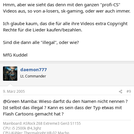
Hmm, aber wie sieht das denn mit den ganzen "profi-CS"
Videos aus, so von a-losers, sk-gaming, oder wer auch immer.
Ich glaube kaum, das die für alle ihre Videos extra Copyright
Rechte für die Lieder kaufen/bezahlen.
Sind die dann alle "illegal", oder wie?
MfG Kuddel
daemon777
Lt. Commander
9. März 2005
#9
@Green Mamba: Wieso darfst du den Namen nicht nennen ?
Ist selbst das illegal ? Kann es sein dass der Typ etwas mit
Flash Cartoons gemacht hat ?
Mainboard: ASRock Z68 Extreme3 Gen3 S1155
CPU: i5 2500k @4,3ghz
CPU-Kühler: Thermalright HR-02 Macho