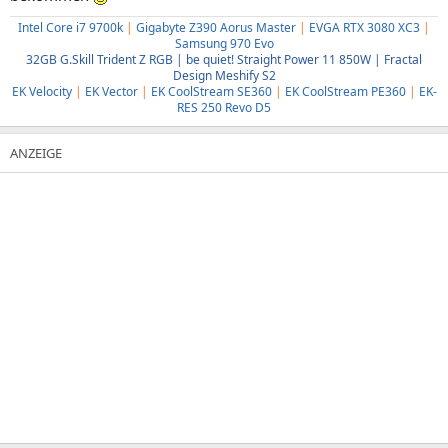
Intel Core i7 9700k
|
Gigabyte Z390 Aorus Master
|
EVGA RTX 3080 XC3
|
Samsung 970 Evo
32GB G.Skill Trident Z RGB | be quiet! Straight Power 11 850W | Fractal
Design Meshify S2
EK Velocity
|
EK Vector
|
EK CoolStream SE360
|
EK CoolStream PE360
|
EK-
RES 250 Revo D5