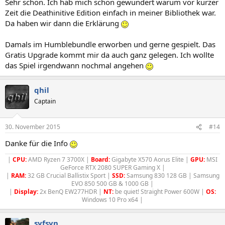
Sehr schön. Ich hab mich schon gewundert warum vor kurzer
Zeit die Deathinitive Edition einfach in meiner Bibliothek war.
Da haben wir dann die Erklärung
Damals im Humblebundle erworben und gerne gespielt. Das
Gratis Upgrade kommt mir da auch ganz gelegen. Ich wollte
das Spiel irgendwann nochmal angehen
qhil
Captain
30. November 2015
#14
Danke für die Info
|
CPU:
AMD Ryzen 7 3700X |
Board:
Gigabyte X570 Aorus Elite |
GPU:
MSI
GeForce RTX 2080 SUPER Gaming X |
|
RAM:
32 GB Crucial Ballistix Sport |
SSD:
Samsung 830 128 GB | Samsung
EVO 850 500 GB & 1000 GB |
|
Display:
2x BenQ EW277HDR |
NT:
be quiet! Straight Power 600W |
OS:
Windows 10 Pro x64 |
syfsyn