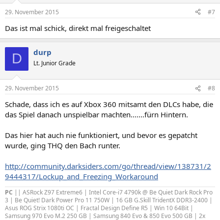
29. November 2015
#7
Das ist mal schick, direkt mal freigeschaltet
durp
D
Lt. Junior Grade
29. November 2015
#8
Schade, dass ich es auf Xbox 360 mitsamt den DLCs habe, die
das Spiel danach unspielbar machten.......fürn Hintern.
Das hier hat auch nie funktioniert, und bevor es gepatcht
wurde, ging THQ den Bach runter.
http://community.darksiders.com/go/thread/view/138731/2
9444317/Lockup_and_Freezing_Workaround
PC
|| ASRock Z97 Extreme6 | Intel Core-i7 4790k @ Be Quiet Dark Rock Pro
3 | Be Quiet! Dark Power Pro 11 750W | 16 GB G.Skill TridentX DDR3-2400 |
Asus ROG Strix 1080ti OC | Fractal Design Define R5 | Win 10 64Bit |
Samsung 970 Evo M.2 250 GB | Samsung 840 Evo & 850 Evo 500 GB | 2x