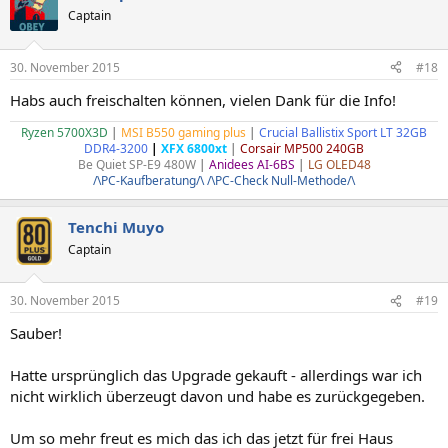
Captain
30. November 2015
#18
Habs auch freischalten können, vielen Dank für die Info!
Ryzen 5700X3D
|
MSI B550 gaming plus
|
Crucial Ballistix Sport LT 32GB
DDR4-3200
|
XFX 6800xt
|
Corsair MP500 240GB
Be Quiet SP-E9 480W
|
Anidees AI-6BS
|
LG OLED48
/\PC-Kaufberatung/\
/\PC-Check Null-Methode/\
Tenchi Muyo
Captain
30. November 2015
#19
Sauber!
Hatte ursprünglich das Upgrade gekauft - allerdings war ich
nicht wirklich überzeugt davon und habe es zurückgegeben.
Um so mehr freut es mich das ich das jetzt für frei Haus