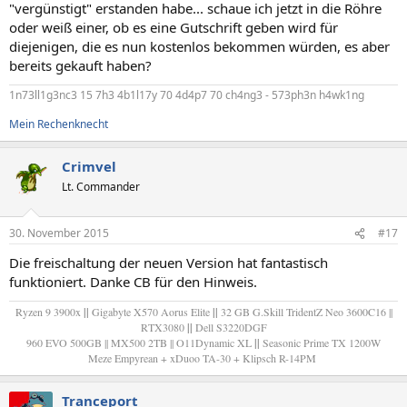
"vergünstigt" erstanden habe... schaue ich jetzt in die Röhre
oder weiß einer, ob es eine Gutschrift geben wird für
diejenigen, die es nun kostenlos bekommen würden, es aber
bereits gekauft haben?
1n73ll1g3nc3 15 7h3 4b1l17y 70 4d4p7 70 ch4ng3 - 573ph3n h4wk1ng
Mein Rechenknecht
Crimvel
Lt. Commander
30. November 2015
#17
Die freischaltung der neuen Version hat fantastisch
funktioniert. Danke CB für den Hinweis.
Ryzen 9 3900x
||
Gigabyte X570 Aorus Elite
||
32 GB G.Skill TridentZ Neo 3600C16 ||
RTX3080
||
Dell S3220DGF
960 EVO 500GB || MX500 2TB || O11Dynamic XL
||
Seasonic Prime TX 1200W
Meze Empyrean + xDuoo TA-30 + Klipsch R-14PM
Tranceport