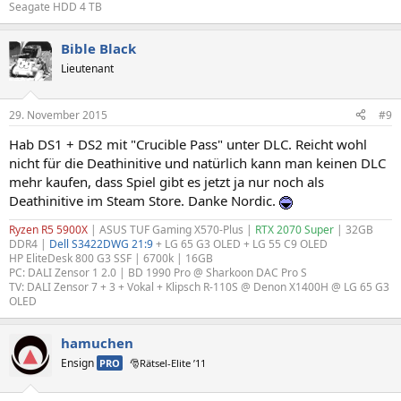
Seagate HDD 4 TB
Bible Black
Lieutenant
29. November 2015
#9
Hab DS1 + DS2 mit "Crucible Pass" unter DLC. Reicht wohl
nicht für die Deathinitive und natürlich kann man keinen DLC
mehr kaufen, dass Spiel gibt es jetzt ja nur noch als
Deathinitive im Steam Store. Danke Nordic.
Ryzen R5 5900X
| ASUS TUF Gaming X570-Plus |
RTX 2070 Super
| 32GB
DDR4 |
Dell S3422DWG 21:9
+ LG 65 G3 OLED + LG 55 C9 OLED
HP EliteDesk 800 G3 SSF | 6700k | 16GB
PC: DALI Zensor 1 2.0 | BD 1990 Pro @ Sharkoon DAC Pro S
TV: DALI Zensor 7 + 3 + Vokal + Klipsch R-110S @ Denon X1400H @ LG 65 G3
OLED
hamuchen
Ensign
PRO
🎅Rätsel-Elite ’11