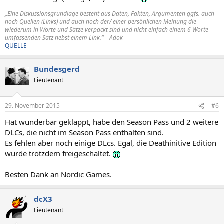
„Eine Diskussionsgrundlage besteht aus Daten, Fakten, Argumenten ggfs. auch
noch Quellen (Links) und auch noch der/ einer persönlichen Meinung die
wiederum in Worte und Sätze verpackt sind und nicht einfach einem 6 Worte
umfassenden Satz nebst einem Link.“ – Adok
QUELLE
Bundesgerd
Lieutenant
29. November 2015
#6
Hat wunderbar geklappt, habe den Season Pass und 2 weitere
DLCs, die nicht im Season Pass enthalten sind.
Es fehlen aber noch einige DLcs. Egal, die Deathinitive Edition
wurde trotzdem freigeschaltet.
Besten Dank an Nordic Games.
dcX3
Lieutenant