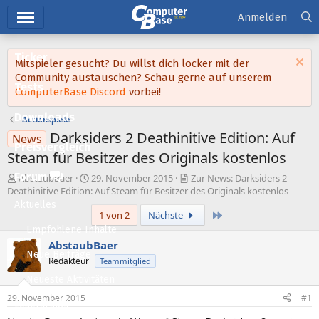
Hauptmenü
Anmelden
Ticker
Mitspieler gesucht? Du willst dich locker mit der
Community austauschen? Schau gerne auf unserem
Tests
ComputerBase Discord
vorbei!
Downloads
Actionspiele
Darksiders 2 Deathinitive Edition: Auf
News
Preisvergleich
Steam für Besitzer des Originals kostenlos
Forum
E
E
AbstaubBaer
29. November 2015
Zur News: Darksiders 2
r
r
Deathinitive Edition: Auf Steam für Besitzer des Originals kostenlos
s
s
Aktuelles
Letzte
1 von 2
Nächste
t
t
e
e
Empfohlene Inhalte
l
l
AbstaubBaer
l
l
Neue Beiträge
Redakteur
Teammitglied
e
t
Neueste Aktivitäten
r
a
m
29. November 2015
#1
Leserartikel