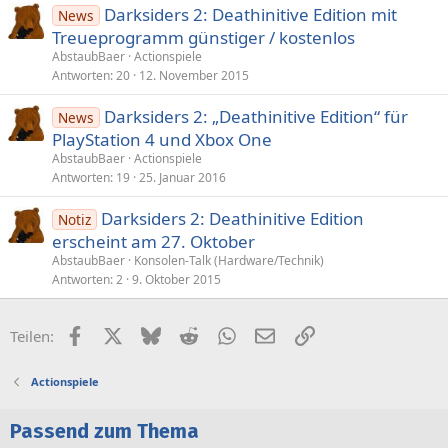
Darksiders 2: Deathinitive Edition mit
News
Treueprogramm günstiger / kostenlos
AbstaubBaer
Actionspiele
Antworten
20
12. November 2015
Darksiders 2: „Deathinitive Edition“ für
News
PlayStation 4 und Xbox One
AbstaubBaer
Actionspiele
Antworten
19
25. Januar 2016
Darksiders 2: Deathinitive Edition
Notiz
erscheint am 27. Oktober
AbstaubBaer
Konsolen-Talk (Hardware/Technik)
Antworten
2
9. Oktober 2015
Facebook
X (Twitter)
Bluesky
Reddit
WhatsApp
E-Mail
Link
Teilen:
Actionspiele
Passend zum Thema