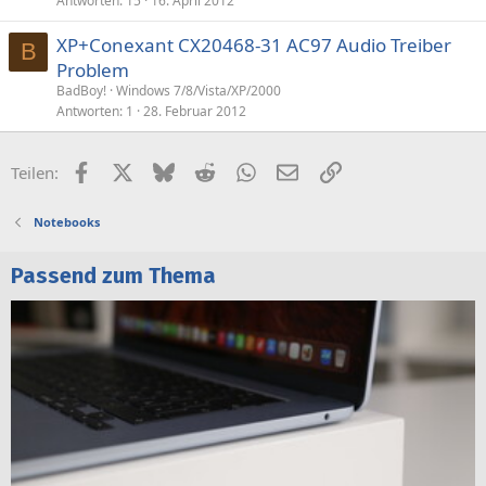
Antworten
15
16. April 2012
XP+Conexant CX20468-31 AC97 Audio Treiber
B
Problem
BadBoy!
Windows 7/8/Vista/XP/2000
Antworten
1
28. Februar 2012
Facebook
X (Twitter)
Bluesky
Reddit
WhatsApp
E-Mail
Link
Teilen:
Notebooks
Passend zum Thema