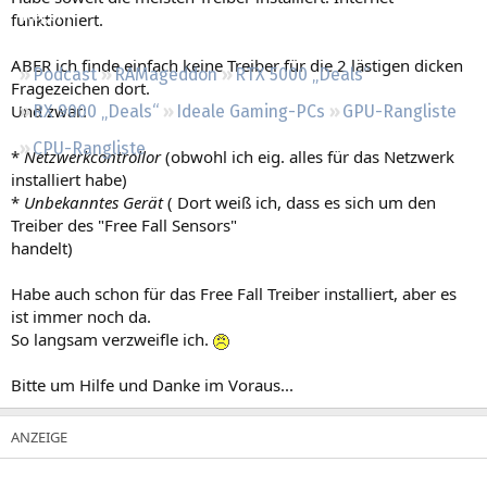
Regeln
funktioniert.
ABER ich finde einfach keine Treiber für die 2 lästigen dicken
Podcast
RAMageddon
RTX 5000 „Deals“
Fragezeichen dort.
Und zwar:
RX 9000 „Deals“
Ideale Gaming-PCs
GPU-Rangliste
CPU-Rangliste
*
Netzwerkcontrollor
(obwohl ich eig. alles für das Netzwerk
installiert habe)
*
Unbekanntes Gerät
( Dort weiß ich, dass es sich um den
Treiber des "Free Fall Sensors"
handelt)
Habe auch schon für das Free Fall Treiber installiert, aber es
ist immer noch da.
So langsam verzweifle ich.
Bitte um Hilfe und Danke im Voraus...