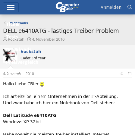
Hauptmenü
Anmelden
Notebooks
Ticker
DELL e6410ATG - lästiges Treiber Problem
Tests
E
E
Rockstah
4. November 2010
r
r
Downloads
s
s
Rockstah
t
t
Cadet 3rd Year
e
e
Preisvergleich
l
l
l
l
4. November 2010
#1
Forum
e
t
r
a
Hallo Liebe CBler
Aktuelles
m
Ich arbeite bei einem Unternehmen in der IT-Abteilung.
Empfohlene Inhalte
Und zwar habe ich hier ein Notebook von Dell stehen:
Neue Beiträge
Dell Latitude e6410ATG
Neueste Aktivitäten
Windows XP 32bit
Leserartikel
Habe soweit die meisten Treiber installiert. Internet