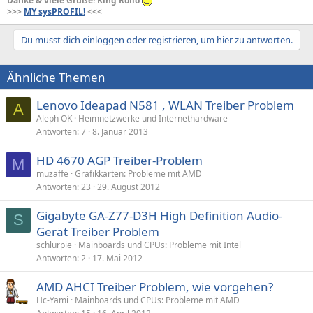
Danke & viele Grüße! King Rollo
>>>
MY sysPROFIL!
<<<
Du musst dich einloggen oder registrieren, um hier zu antworten.
Ähnliche Themen
Lenovo Ideapad N581 , WLAN Treiber Problem
A
Aleph OK
Heimnetzwerke und Internethardware
Antworten
7
8. Januar 2013
HD 4670 AGP Treiber-Problem
M
muzaffe
Grafikkarten: Probleme mit AMD
Antworten
23
29. August 2012
Gigabyte GA-Z77-D3H High Definition Audio-
S
Gerät Treiber Problem
schlurpie
Mainboards und CPUs: Probleme mit Intel
Antworten
2
17. Mai 2012
AMD AHCI Treiber Problem, wie vorgehen?
Hc-Yami
Mainboards und CPUs: Probleme mit AMD