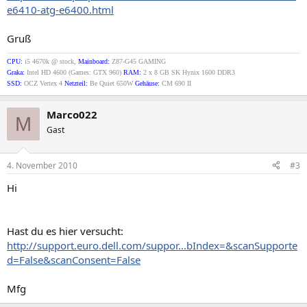
e6410-atg-e6400.html
Gruß
CPU:
i5 4670k @ stock,
Mainboard:
Z87-G45 GAMING
Graka:
Intel HD 4600 (Games: GTX 960)
RAM:
2 x 8 GB SK Hynix 1600 DDR3
SSD:
OCZ Vertex 4
Netzteil:
Be Quiet 650W
Gehäuse:
CM 690 II
Marco022
M
Gast
4. November 2010
#3
Hi
Hast du es hier versucht:
http://support.euro.dell.com/suppor...bIndex=&scanSupporte
d=False&scanConsent=False
Mfg