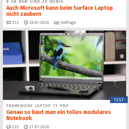
8 GB RAM SIND ZU WENIG
Auch Microsoft kann beim Surface Laptop
nicht zaubern
Kommentare
133
28.07.2026
Umfrage
TEST
FRAMEWORK LAPTOP 13 PRO
Genau so baut man ein tolles modulares
Notebook
Kommentare
135
27.07.2026