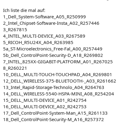
Ich liste die mal auf:
1_Dell_System-Software_A05_R250999
2_Intel_Chipset-Software-Insta_A02_R257446
3_R267815
4_INTEL_MULTI-DEVICE_A03_R267589
5_RICOH_R5U24X_A04_R263985
5a_ST-Microelectronics_Free-Fal_A00_R257449
5b_Dell_ControlPoint-Security-D_A18_R269802
7_INTEL_825XX-GIGABIT-PLATFORM_A01_R267025
8_R260221
10_DELL_MULTI-TOUCH-TOUCHPAD_A04_R269801
12_DELL_WIRELESS-375-BLUETOOTH-_A03_R261662
13_Intel_Rapid-Storage-Technolo_A04_R264763
14_DELL_WIRELESS-5540-HSPA-MINI_A08_R254204
15_DELL_MULTI-DEVICE_A01_R242754
16_DELL_MULTI-DEVICE_A02_R242753
17_Dell_ControlPoint-System-Man_A15_R261133
18_Dell_ControlPoint-Security-M_A16_R257372