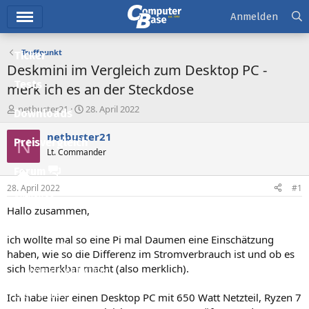
Hauptmenü
Anmelden
Treffpunkt
Ticker
Deskmini im Vergleich zum Desktop PC -
Tests
merk ich es an der Steckdose
E
E
netbuster21
28. April 2022
Downloads
r
r
s
s
netbuster21
N
Preisvergleich
t
t
Lt. Commander
e
e
l
l
Forum
l
l
28. April 2022
#1
e
t
Aktuelles
r
a
Hallo zusammen,
m
Empfohlene Inhalte
ich wollte mal so eine Pi mal Daumen eine Einschätzung
Neue Beiträge
haben, wie so die Differenz im Stromverbrauch ist und ob es
sich bemerkbar macht (also merklich).
Neueste Aktivitäten
Leserartikel
Ich habe hier einen Desktop PC mit 650 Watt Netzteil, Ryzen 7