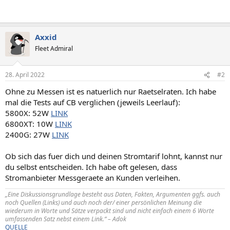
Axxid
Fleet Admiral
28. April 2022
#2
Ohne zu Messen ist es natuerlich nur Raetselraten. Ich habe
mal die Tests auf CB verglichen (jeweils Leerlauf):
5800X: 52W
LINK
6800XT: 10W
LINK
2400G: 27W
LINK
Ob sich das fuer dich und deinen Stromtarif lohnt, kannst nur
du selbst entscheiden. Ich habe oft gelesen, dass
Stromanbieter Messgeraete an Kunden verleihen.
„Eine Diskussionsgrundlage besteht aus Daten, Fakten, Argumenten ggfs. auch
noch Quellen (Links) und auch noch der/ einer persönlichen Meinung die
wiederum in Worte und Sätze verpackt sind und nicht einfach einem 6 Worte
umfassenden Satz nebst einem Link.“ – Adok
QUELLE