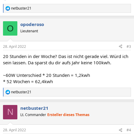
netbuster21
R
e
a
opoderoso
k
O
t
Lieutenant
i
o
n
28. April 2022
#3
e
n
20 Stunden in der Woche? Das ist nicht gerade viel. Würd ich
:
sein lassen. Da sparst du dir aufs Jahr keine 100kwh.
~60W Unterschied * 20 Stunden = 1,2kwh
* 52 Wochen = 62,4kwh
netbuster21
R
e
a
netbuster21
k
N
t
Lt. Commander
Ersteller dieses Themas
i
o
n
28. April 2022
#4
e