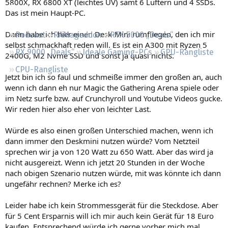
5800X, RX 6800 XT (leichtes UV) samt 6 Lüftern und 4 SSDs.
Regeln
Das ist mein Haupt-PC.
Dann habe ich hier einen Desk-Mini rumfliegen, den ich mir
Podcast
RAMageddon
RTX 5000 „Deals“
selbst schmackhaft reden will. Es ist ein A300 mit Ryzen 5
RX 9000 „Deals“
Ideale Gaming-PCs
GPU-Rangliste
2400G, M2 Nvme SSD und sonst ja quasi nichts.
CPU-Rangliste
Jetzt bin ich so faul und schmeiße immer den großen an, auch
wenn ich dann eh nur Magic the Gathering Arena spiele oder
im Netz surfe bzw. auf Crunchyroll und Youtube Videos gucke.
Wir reden hier also eher von leichter Last.
Würde es also einen großen Unterschied machen, wenn ich
dann immer den Deskmini nutzen würde? Vom Netzteil
sprechen wir ja von 120 Watt zu 650 Watt. Aber das wird ja
nicht ausgereizt. Wenn ich jetzt 20 Stunden in der Woche
nach obigen Szenario nutzen würde, mit was könnte ich dann
ungefähr rechnen? Merke ich es?
Leider habe ich kein Strommessgerät für die Steckdose. Aber
für 5 Cent Ersparnis will ich mir auch kein Gerät für 18 Euro
kaufen. Entsprechend würde ich gerne vorher mich mal