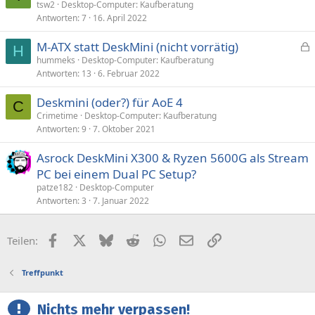
tsw2
Desktop-Computer: Kaufberatung
Antworten
7
16. April 2022
M-ATX statt DeskMini (nicht vorrätig)
H
e
hummeks
Desktop-Computer: Kaufberatung
Antworten
13
6. Februar 2022
s
p
Deskmini (oder?) für AoE 4
e
C
Crimetime
Desktop-Computer: Kaufberatung
r
Antworten
9
7. Oktober 2021
r
t
Asrock DeskMini X300 & Ryzen 5600G als Stream
PC bei einem Dual PC Setup?
patze182
Desktop-Computer
Antworten
3
7. Januar 2022
Facebook
X (Twitter)
Bluesky
Reddit
WhatsApp
E-Mail
Link
Teilen:
Treffpunkt
Nichts mehr verpassen!