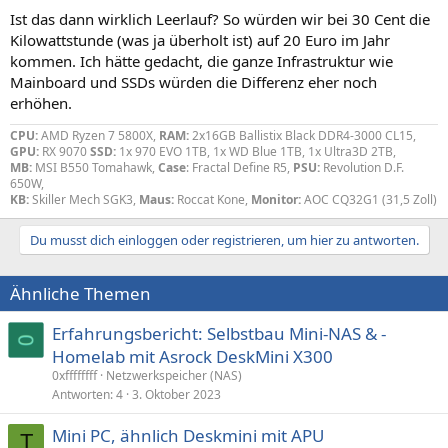
n
Ist das dann wirklich Leerlauf? So würden wir bei 30 Cent die
:
Kilowattstunde (was ja überholt ist) auf 20 Euro im Jahr
kommen. Ich hätte gedacht, die ganze Infrastruktur wie
Mainboard und SSDs würden die Differenz eher noch
erhöhen.
CPU:
AMD Ryzen 7 5800X,
RAM:
2x16GB Ballistix Black DDR4-3000 CL15,
GPU:
RX 9070
SSD:
1x 970 EVO 1TB, 1x WD Blue 1TB, 1x Ultra3D 2TB,
MB:
MSI B550 Tomahawk,
Case
: Fractal Define R5,
PSU:
Revolution D.F.
650W,
KB:
Skiller Mech SGK3,
Maus:
Roccat Kone,
Monitor:
AOC CQ32G1 (31,5 Zoll)
Du musst dich einloggen oder registrieren, um hier zu antworten.
Ähnliche Themen
Erfahrungsbericht: Selbstbau Mini-NAS & -
Homelab mit Asrock DeskMini X300
0xffffffff
Netzwerkspeicher (NAS)
Antworten
4
3. Oktober 2023
Mini PC, ähnlich Deskmini mit APU
T