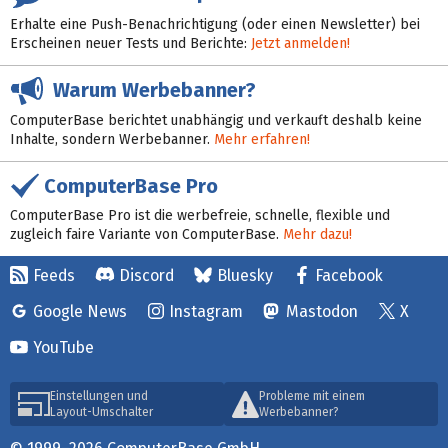
Erhalte eine Push-Benachrichtigung (oder einen Newsletter) bei
Erscheinen neuer Tests und Berichte:
Jetzt anmelden!
Warum Werbebanner?
ComputerBase berichtet unabhängig und verkauft deshalb keine
Inhalte, sondern Werbebanner.
Mehr erfahren!
ComputerBase Pro
ComputerBase Pro ist die werbefreie, schnelle, flexible und
zugleich faire Variante von ComputerBase.
Mehr dazu!
Feeds
Discord
Bluesky
Facebook
Google News
Instagram
Mastodon
X
YouTube
Einstellungen und
Probleme mit einem
Layout-Umschalter
Werbebanner?