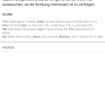
austauschen, ob die Richtung interessant ist zu verfolgen.
Grüße
CPU:
AMD Ryzen 7 5800X,
RAM:
2x16GB Ballistix Black DDR4-3000 CL15,
GPU:
RX 9070
SSD:
1x 970 EVO 1TB, 1x WD Blue 1TB, 1x Ultra3D 2TB,
MB:
MSI B550 Tomahawk,
Case
: Fractal Define R5,
PSU:
Revolution D.F.
650W,
KB:
Skiller Mech SGK3,
Maus:
Roccat Kone,
Monitor:
AOC CQ32G1 (31,5 Zoll)