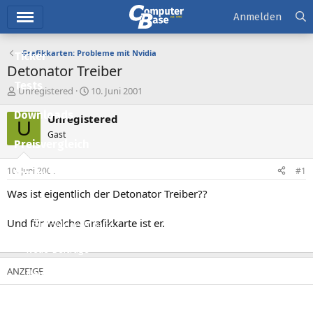
Hauptmenü
Anmelden
Grafikkarten: Probleme mit Nvidia
Ticker
Detonator Treiber
Tests
E
E
Unregistered
10. Juni 2001
r
r
Downloads
s
s
Unregistered
U
t
t
Gast
e
e
Preisvergleich
l
l
l
l
10. Juni 2001
#1
Forum
e
t
r
a
Was ist eigentlich der Detonator Treiber??
Aktuelles
m
Und für welche Grafikkarte ist er.
Empfohlene Inhalte
Neue Beiträge
Neueste Aktivitäten
Leserartikel