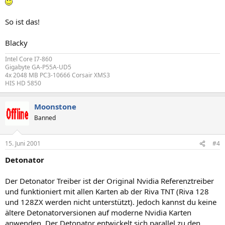
So ist das!
Blacky
Intel Core I7-860
Gigabyte GA-P55A-UD5
4x 2048 MB PC3-10666 Corsair XMS3
HIS HD 5850
Moonstone
Banned
15. Juni 2001
#4
Detonator
Der Detonator Treiber ist der Original Nvidia Referenztreiber
und funktioniert mit allen Karten ab der Riva TNT (Riva 128
und 128ZX werden nicht unterstützt). Jedoch kannst du keine
ältere Detonatorversionen auf moderne Nvidia Karten
anwenden. Der Detonator entwickelt sich parallel zu den