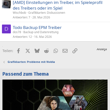
[AMD] Einstellungen im Treiber, im Spieleprofil
des Treibers oder im Spiel
Wischbob
Grafikkarten: Diskussionen
Antworten
7
28. Mai 2026
Todo Backup EPM Treiber
D
dos78
Backup und Datenrettung
Antworten
12
16. Mai 2026
Facebook
X (Twitter)
Bluesky
Reddit
WhatsApp
E-Mail
Link
Teilen:
Grafikkarten: Probleme mit Nvidia
Passend zum Thema