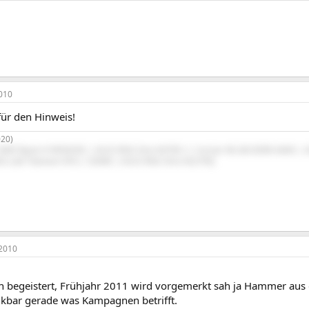
010
für den Hinweis!
20)
AMD Ryzen 9 9950X3D | ASUS ROG Strix X670E-I | Corsair 96 GB DDR5-6000 | 
G Loki Titanium SFX-L 1200W | ASUS ROG Strix XG279Q
2010
in begeistert, Frühjahr 2011 wird vorgemerkt sah ja Hammer aus 
ankbar gerade was Kampagnen betrifft.