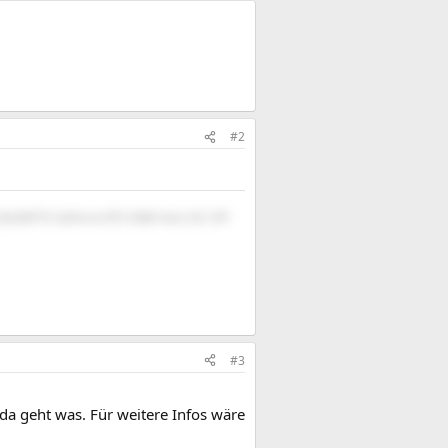
#2
GIGABYTE GeForce RTX 5080 Aero OC SFF
#3
da geht was. Für weitere Infos wäre