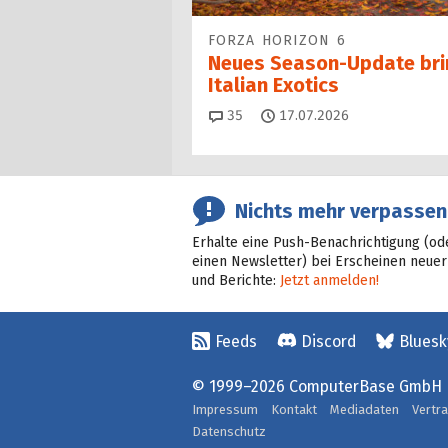
FORZA HORIZON 6
Neues Season-Update bri
Italian Exotics
Kommentare
35
17.07.2026
Nichts mehr verpassen
Erhalte eine Push-Benachrichtigung (od
einen Newsletter) bei Erscheinen neuer
und Berichte:
Jetzt anmelden!
Feeds
Discord
Bluesk
© 1999–2026 ComputerBase GmbH
Impressum
Kontakt
Mediadaten
Vertr
Datenschutz