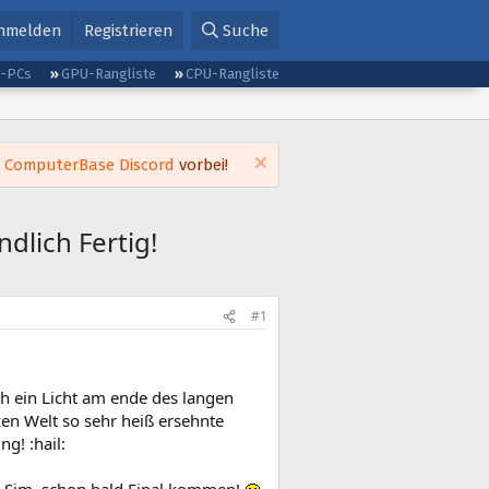
nmelden
Registrieren
Suche
g-PCs
GPU-Rangliste
CPU-Rangliste
m
ComputerBase Discord
vorbei!
dlich Fertig!
#1
ch ein Licht am ende des langen
en Welt so sehr heiß ersehnte
g! :hail: