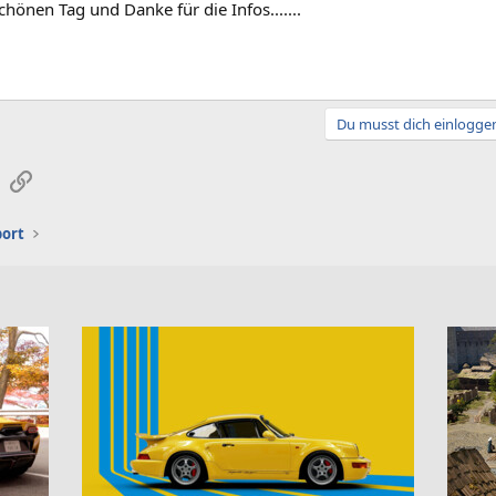
chönen Tag und Danke für die Infos.......
Du musst dich einloggen
sApp
E-Mail
Link
port