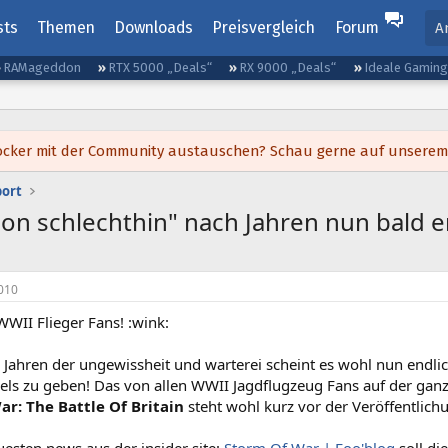
sts
Themen
Downloads
Preisvergleich
Forum
A
RAMageddon
RTX 5000 „Deals“
RX 9000 „Deals“
Ideale Gamin
h locker mit der Community austauschen? Schau gerne auf unsere
port
on schlechthin" nach Jahren nun bald en
010
WII Flieger Fans! :wink:
 Jahren der ungewissheit und warterei scheint es wohl nun endli
els zu geben! Das von allen WWII Jagdflugzeug Fans auf der ganz
r: The Battle Of Britain
steht wohl kurz vor der Veröffentlichun