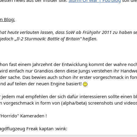
esten news aus der insider site:
Storm Of War | Foo'blog
soll di
m Blog:
hat heute verlauten lassen, dass SoW ab Frühjahr 2011 zu haben se
edoch „Il-2 Sturmovik: Battle of Britain“ heißen.
hon fast einem Jahrzehnt der Entwicklung kommt der wahre noch
wird einfach nur Grandios denn diese Jungs verstehen ihr Handw
 der sache. Das bewies auch schon ihr erster vorgeschmack in for
nd auf teilen der neuen Engine basiert!
 jedem mal empfehlen der sich dafür interessieren sollte einen bl
en vorgeschmack in form von (alpha/beta) screenshots und video
 "Horrido" Kameraden !
agdflugzeug Freak kaptan :wink: