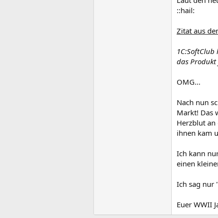
Laut den neu
::hail:
Zitat aus de
1C:SoftClub 
das Produkt j
OMG...
Nach nun sc
Markt! Das 
Herzblut an
ihnen kam u
Ich kann nur
einen klein
Ich sag nur
Euer WWII J