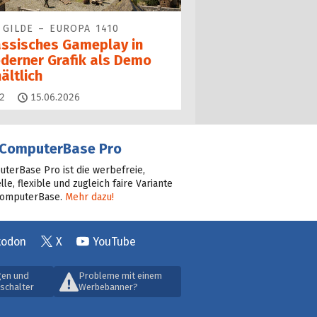
 GILDE – EUROPA 1410
assisches Gameplay in
derner Grafik als Demo
ältlich
Kommentare
2
15.06.2026
ComputerBase Pro
terBase Pro ist die werbefreie,
lle, flexible und zugleich faire Variante
ComputerBase.
Mehr dazu!
todon
X
YouTube
gen und
Probleme mit einem
schalter
Werbebanner?