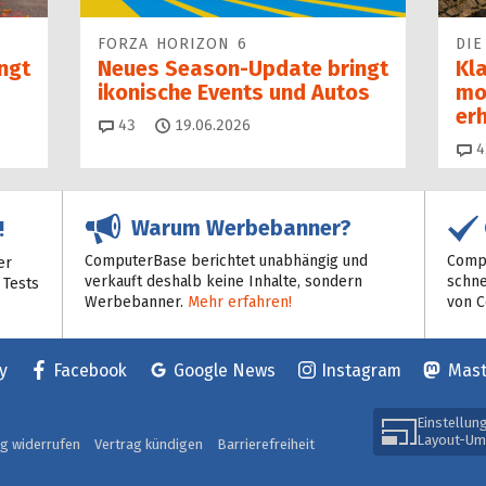
FORZA HORIZON 6
DIE
ngt
Neues Season-Update bringt
Kl
ikonische Events und Autos
mo
erh
Kommentare
43
19.06.2026
4
Warum Werbebanner?
!
ComputerBase berichtet unabhängig und
Compu
er
verkauft deshalb keine Inhalte, sondern
schne
 Tests
Werbebanner.
Mehr erfahren!
von 
y
Facebook
Google News
Instagram
Mas
Einstellun
Layout-Um
ag widerrufen
Vertrag kündigen
Barrierefreiheit