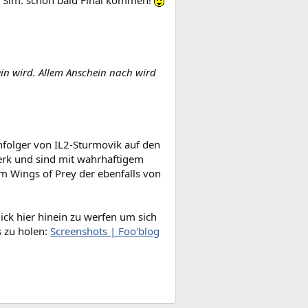
e Sim. schon bald Final kommen!
in wird. Allem Anschein nach wird
folger von IL2-Sturmovik auf den
erk und sind mit wahrhaftigem
m Wings of Prey der ebenfalls von
ick hier hinein zu werfen um sich
s zu holen:
Screenshots | Foo'blog