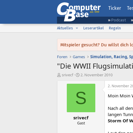
Ticker
Te
Podcast
Aktuelles
Leserartikel
Regeln
Mitspieler gesucht? Du willst dic
Foren
Games
Simulation, Racing, S
"Die WWII Flugsimulati
E
E
srivecf
2. November 2010
r
r
s
s
2. November 2
t
t
S
Moin Moin W
e
e
l
l
l
l
Nach all den
e
t
langen Tunn
srivecf
r
a
Storm Of Wa
m
Gast