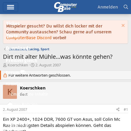
Hauptmenü
Anmelden
Ticker
Mitspieler gesucht? Du willst dich locker mit der
Community austauschen? Schau gerne auf unserem
Tests
ComputerBase Discord
vorbei!
Downloads
Simulation, Racing, Sport
Dirt mit alter Mühle...was könnte gehen?
Preisvergleich
E
E
Koerschken
2. August 2007
r
r
Forum
s
Für weitere Antworten geschlossen.
s
t
t
Aktuelles
e
e
Koerschken
K
l
l
Empfohlene Inhalte
Gast
l
l
e
t
Neue Beiträge
r
a
2. August 2007
#1
m
Neueste Aktivitäten
Ein XP 2400+, 1024 DDR, 7600 GT von Asus, soll Colin Mc
Rae in niedrigsten Details abspielen können. Geht das
Leserartikel