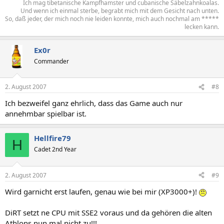
Ich mag tibetanische Kampfhamster und cubanische Säbelzahnkoalas.
Und wenn ich einmal sterbe, begrabt mich mit dem Gesicht nach unten.
So, daß jeder, der mich noch nie leiden konnte, mich auch nochmal am *****
lecken kann.​
Ex0r
Commander
2. August 2007
#8
Ich bezweifel ganz ehrlich, dass das Game auch nur
annehmbar spielbar ist.
Hellfire79
H
Cadet 2nd Year
2. August 2007
#9
Wird garnicht erst laufen, genau wie bei mir (XP3000+)!
DiRT setzt ne CPU mit SSE2 voraus und da gehören die alten
Athlons nun mal nicht zu!!!