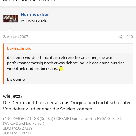
Heimwerker
Lt. Junior Grade
2. August 2007
#10
baFh schrieb:
die demo würde ich nicht als referenz heranziehen, die war
performancemässig noch etwas "lahm". hol dir das game aus der
videothek und probiers aus.
bis denne
wie jetzt?
Die Demo läuft flüssiger als das Original und nicht schlechter.
Von daher wird er eher die Spielen können.
i7-960@4GHz / 12GB (3er Kit) CORSAIR Dominator GT / EVGA GTX 580
(Wakü+Durchlaufkühler)
3DMark06 27339
3DMark11 P6500