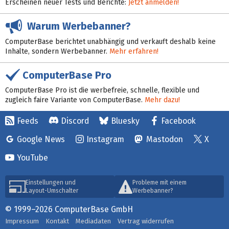
Erscheinen neuer Tests und Berichte:
Jetzt anmelden!
Warum Werbebanner?
ComputerBase berichtet unabhängig und verkauft deshalb keine
Inhalte, sondern Werbebanner.
Mehr erfahren!
ComputerBase Pro
ComputerBase Pro ist die werbefreie, schnelle, flexible und
zugleich faire Variante von ComputerBase.
Mehr dazu!
Feeds
Discord
Bluesky
Facebook
Google News
Instagram
Mastodon
X
YouTube
Einstellungen und
Probleme mit einem
Layout-Umschalter
Werbebanner?
© 1999–2026 ComputerBase GmbH
Impressum
Kontakt
Mediadaten
Vertrag widerrufen