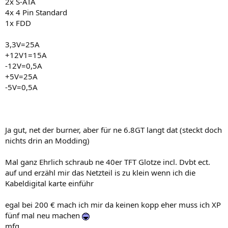
2x S-ATA
4x 4 Pin Standard
1x FDD
3,3V=25A
+12V1=15A
-12V=0,5A
+5V=25A
-5V=0,5A
Ja gut, net der burner, aber für ne 6.8GT langt dat (steckt doch
nichts drin an Modding)
Mal ganz Ehrlich schraub ne 40er TFT Glotze incl. Dvbt ect.
auf und erzähl mir das Netzteil is zu klein wenn ich die
Kabeldigital karte einführ
egal bei 200 € mach ich mir da keinen kopp eher muss ich XP
fünf mal neu machen
mfg