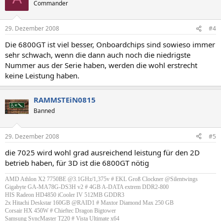
Commander
29. Dezember 2008
#4
Die 6800GT ist viel besser, Onboardchips sind sowieso immer
sehr schwach, wenn die dann auch noch die niedrigste
Nummer aus der Serie haben, werden die wohl erstrecht
keine Leistung haben.
RAMMSTEiN0815
Banned
29. Dezember 2008
#5
die 7025 wird wohl grad ausreichend leistung für den 2D
betrieb haben, für 3D ist die 6800GT nötig
AMD Athlon X2 7750BE @3.1GHz/1,375v # EKL Groß Clockner @Silentwings
Gigabyte GA-MA78G-DS3H v2 # 4GB A-DATA extrem DDR2-800
HIS Radeon HD4850 iCooler IV 512MB GDDR3
2x Hitachi Deskstar 160GB @RAID1 # Maxtor Diamond Max 250 GB
Corsair HX 450W # Chieftec Dragon Bigtower
Samsung SyncMaster T220 # Vista Ultimate x64​