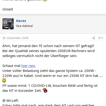
closed
Keres
Vice Admiral
30. Dezember 2008
#11
Ähm, hat jemand den TE schon nach seinem NT gefragt?
Bei der Qualität seines opulenten 200EUR Rechners wird
selbiges vermutlich nicht der Überflieger sein.
Schaut mal
hier rein
.
Unter voller Belastung zieht das ganze System ca. 200W -
220W aus´m Kabel. Und wenn er nur ein 250W NT drin hat ....
FP sowie mind. 1 CD/DVD-LW, bisschen RAM und fertig ist
das NT in kürzester Zeit.
@ Mr.Left:
Schau bitte mal nach, wie stark dein NT und von welcher