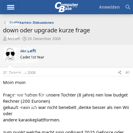
Hauptmenü
Anmelden
Grafikkarten: Diskussionen
Ticker
down oder upgrade kurze frage
Tests
E
E
Mr.Left
29. Dezember 2008
r
r
Downloads
s
s
Mr.Left
t
t
Cadet 1st Year
e
e
Preisvergleich
l
l
l
l
29. Dezember 2008
#1
Forum
e
t
r
a
Moin moin
Aktuelles
m
Frage: wir haben für unsere Tochter (8 jahre) nen low budget
Empfohlene Inhalte
Rechner (200 Euronen)
Neue Beiträge
gekauft -nein ich war nicht benebelt ,denke besser als nen Wii
oder
Neueste Aktivitäten
andere karaokeplattformen.
Leserartikel
zum punkt welche macht sinn onBoard 7025 GeForce oder