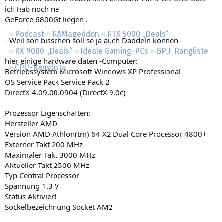
Regeln
ich hab noch ne
GeForce 6800Gt liegen .
Podcast
RAMageddon
RTX 5000 „Deals“
- Weil son bisschen soll se ja auch Daddeln können-
RX 9000 „Deals“
Ideale Gaming-PCs
GPU-Rangliste
hier einige hardware daten -Computer:
CPU-Rangliste
Betriebssystem Microsoft Windows XP Professional
OS Service Pack Service Pack 2
DirectX 4.09.00.0904 (DirectX 9.0c)
Prozessor Eigenschaften:
Hersteller AMD
Version AMD Athlon(tm) 64 X2 Dual Core Processor 4800+
Externer Takt 200 MHz
Maximaler Takt 3000 MHz
Aktueller Takt 2500 MHz
Typ Central Processor
Spannung 1.3 V
Status Aktiviert
Sockelbezeichnung Socket AM2