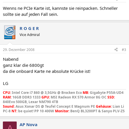
Wenns ne PCIe Karte ist, kannste sie reinpacken. Schneller
sollte sie auf jeden Fall sein.
R O G E R
Vice Admiral
29. Dezember 2008
#3
Nabend
ganz klar die 6800gt
da die onboard Karte ne absolute Krücke ist!
LG
CPU:
Intel Core i7 860 @ 3,5GHz @ Brocken Eco
MB:
Gigabyte P55A-UD4
RAM:
16GB DDR3 1333
GPU:
MSI Radeon RX 570 Armor 8G OC
SSD:
840Evo 500GB, Lexar NM790 4TB
Sound:
Asus Xonar DS @ Teufel Concept E Magnum PE
Gehäuse:
Lian Li
PC-8
NT:
be quiet! PP 10 400W
Monitor:
BenQ BL3200PT & Sanyo PLV-Z5
AP Nova
A