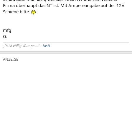
Firma überhaupt das NT ist. Mit Ampereangabe auf der 12V
Schiene bitte.
mfg
G.
„Es ist völlig Wumpe ...“ –
HisN