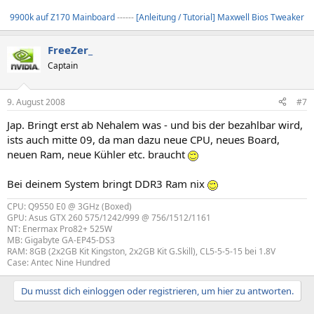
9900k auf Z170 Mainboard
------
[Anleitung / Tutorial] Maxwell Bios Tweaker
FreeZer_
Captain
9. August 2008
#7
Jap. Bringt erst ab Nehalem was - und bis der bezahlbar wird,
ists auch mitte 09, da man dazu neue CPU, neues Board,
neuen Ram, neue Kühler etc. braucht
Bei deinem System bringt DDR3 Ram nix
CPU: Q9550 E0 @ 3GHz (Boxed)
GPU: Asus GTX 260 575/1242/999 @ 756/1512/1161
NT: Enermax Pro82+ 525W
MB: Gigabyte GA-EP45-DS3
RAM: 8GB (2x2GB Kit Kingston, 2x2GB Kit G.Skill), CL5-5-5-15 bei 1.8V
Case: Antec Nine Hundred
Du musst dich einloggen oder registrieren, um hier zu antworten.