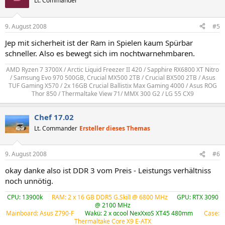
Lt. Commander
9. August 2008
#5
Jep mit sicherheit ist der Ram in Spielen kaum Spürbar
schneller. Also es bewegt sich im nochtwarnehmbaren.
AMD Ryzen 7 3700X / Arctic Liquid Freezer II 420 / Sapphire RX6800 XT Nitro
/ Samsung Evo 970 500GB, Crucial MX500 2TB / Crucial BX500 2TB / Asus
TUF Gaming X570 / 2x 16GB Crucial Ballistix Max Gaming 4000 / Asus ROG
Thor 850 / Thermaltake View 71/ MMX 300 G2 / LG 55 CX9​
Chef 17.02
Lt. Commander
Ersteller dieses Themas
9. August 2008
#6
okay danke also ist DDR 3 vom Preis - Leistungs verhältniss
noch unnötig.
CPU: 13900k
---
RAM: 2 x 16 GB DDR5 G.Skill @ 6800 MHz
---
GPU: RTX 3090
@ 2100 MHz
Mainboard: Asus Z790-F
----
Wakü: 2 x αcool NexXxoS XT45 480mm
----
Case:
Thermaltake Core X9 E-ATX