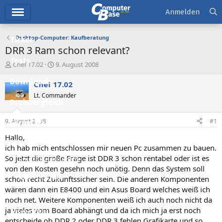
Hauptmenü
Anmelden
Desktop-Computer: Kaufberatung
Ticker
DRR 3 Ram schon relevant?
Tests
E
E
Chef 17.02
9. August 2008
r
r
Downloads
s
s
Chef 17.02
t
t
Lt. Commander
e
e
Preisvergleich
l
l
l
l
9. August 2008
#1
Forum
e
t
r
a
Hallo,
Aktuelles
m
ich hab mich entschlossen mir neuen Pc zusammen zu bauen.
So jetzt die große Frage ist DDR 3 schon rentabel oder ist es
Empfohlene Inhalte
von den Kosten gesehn noch unötig. Denn das System soll
Neue Beiträge
schon recht Zukunftssicher sein. Die anderen Komponenten
wären dann ein E8400 und ein Asus Board welches weiß ich
Neueste Aktivitäten
noch net. Weitere Komponenten weiß ich auch noch nicht da
ja vieles vom Board abhängt und da ich mich ja erst noch
Leserartikel
entscheide ob DDR 2 oder DDR 3 fehlen Grafikarte und so