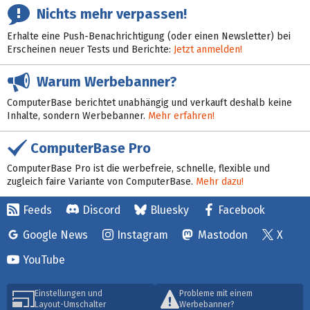
Nichts mehr verpassen!
Erhalte eine Push-Benachrichtigung (oder einen Newsletter) bei
Erscheinen neuer Tests und Berichte:
Jetzt anmelden!
Warum Werbebanner?
ComputerBase berichtet unabhängig und verkauft deshalb keine
Inhalte, sondern Werbebanner.
Mehr erfahren!
ComputerBase Pro
ComputerBase Pro ist die werbefreie, schnelle, flexible und
zugleich faire Variante von ComputerBase.
Mehr dazu!
Feeds
Discord
Bluesky
Facebook
Google News
Instagram
Mastodon
X
YouTube
Einstellungen und
Probleme mit einem
Layout-Umschalter
Werbebanner?