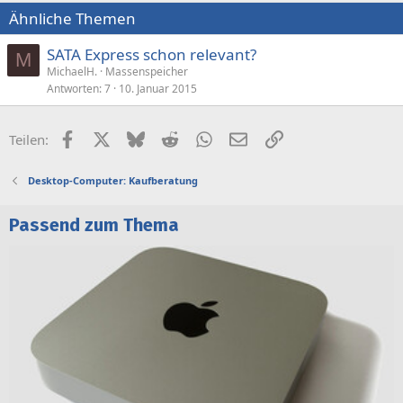
Ähnliche Themen
SATA Express schon relevant?
M
MichaelH.
Massenspeicher
Antworten
7
10. Januar 2015
Facebook
X (Twitter)
Bluesky
Reddit
WhatsApp
E-Mail
Link
Teilen:
Desktop-Computer: Kaufberatung
Passend zum Thema