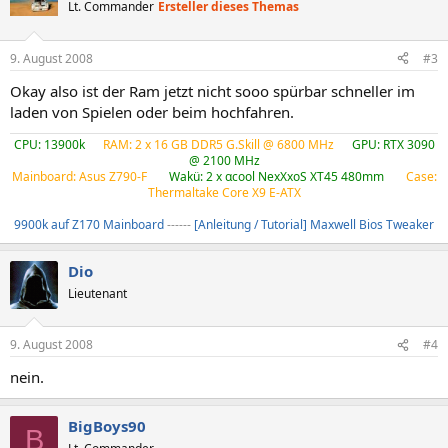
Lt. Commander
Ersteller dieses Themas
9. August 2008
#3
Okay also ist der Ram jetzt nicht sooo spürbar schneller im
laden von Spielen oder beim hochfahren.
CPU: 13900k
---
RAM: 2 x 16 GB DDR5 G.Skill @ 6800 MHz
---
GPU: RTX 3090
@ 2100 MHz
Mainboard: Asus Z790-F
----
Wakü: 2 x αcool NexXxoS XT45 480mm
----
Case:
Thermaltake Core X9 E-ATX
9900k auf Z170 Mainboard
------
[Anleitung / Tutorial] Maxwell Bios Tweaker
Dio
Lieutenant
9. August 2008
#4
nein.
BigBoys90
B