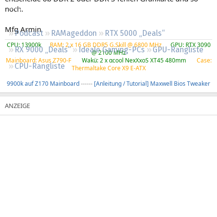
Regeln
noch.
Mfg Armin
Podcast
RAMageddon
RTX 5000 „Deals“
CPU: 13900k
---
RAM: 2 x 16 GB DDR5 G.Skill @ 6800 MHz
---
GPU: RTX 3090
RX 9000 „Deals“
Ideale Gaming-PCs
GPU-Rangliste
@ 2100 MHz
Mainboard: Asus Z790-F
----
Wakü: 2 x αcool NexXxoS XT45 480mm
----
Case:
CPU-Rangliste
Thermaltake Core X9 E-ATX
9900k auf Z170 Mainboard
------
[Anleitung / Tutorial] Maxwell Bios Tweaker