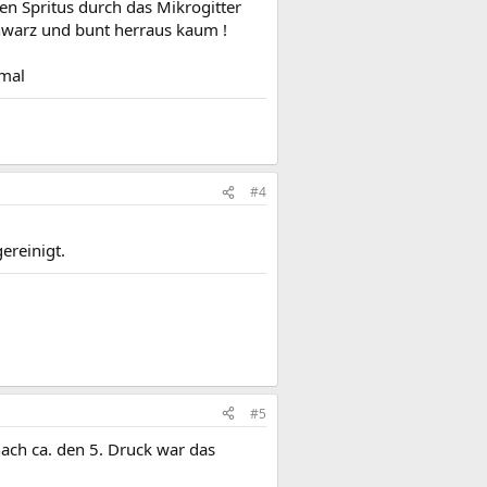
en Spritus durch das Mikrogitter
hwarz und bunt herraus kaum !
rmal
#4
ereinigt.
#5
ach ca. den 5. Druck war das