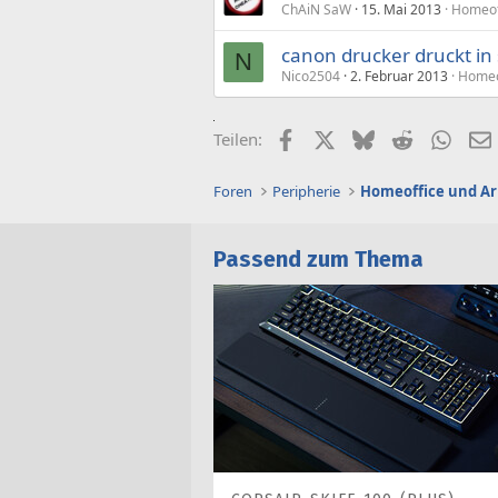
ChAiN SaW
15. Mai 2013
Homeoff
canon drucker druckt in s
N
Nico2504
2. Februar 2013
Homeof
Facebook
X (Twitter)
Bluesky
Reddit
What
Teilen:
Foren
Peripherie
Homeoffice und Ar
Passend zum Thema