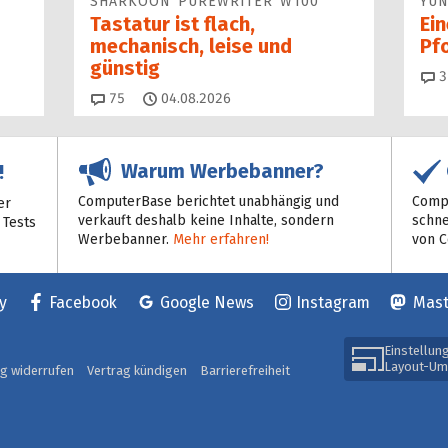
SHARKOON PUREWRITER W100
YUN
Tastatur ist flach,
Ei
mechanisch, leise und
Pf
günstig
3
Kommentare
75
04.08.2026
Warum Werbebanner?
!
ComputerBase berichtet unabhängig und
Compu
er
verkauft deshalb keine Inhalte, sondern
schne
 Tests
Werbebanner.
Mehr erfahren!
von 
y
Facebook
Google News
Instagram
Mas
Einstellun
Layout-Um
ag widerrufen
Vertrag kündigen
Barrierefreiheit