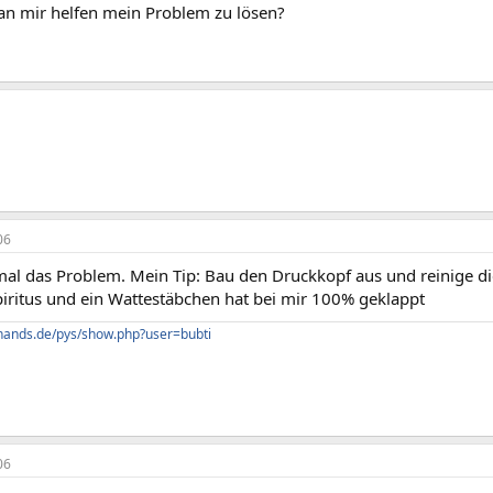
n mir helfen mein Problem zu lösen?
06
mal das Problem. Mein Tip: Bau den Druckkopf aus und reinige di
piritus und ein Wattestäbchen hat bei mir 100% geklappt
hands.de/pys/show.php?user=bubti
06