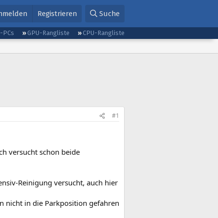
nmelden
Registrieren
Suche
g-PCs
GPU-Rangliste
CPU-Rangliste
#1
ch versucht schon beide
ensiv-Reinigung versucht, auch hier
n nicht in die Parkposition gefahren