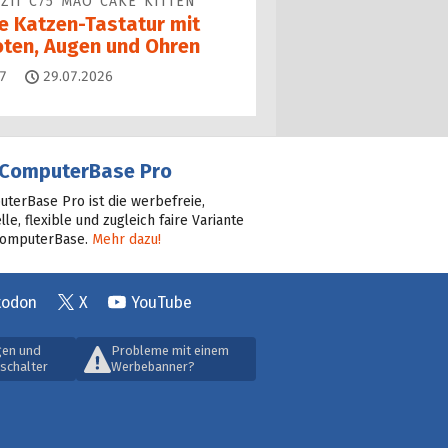
ZII C75 MAO CAKE KITTEN
ne Katzen-Tastatur mit
oten, Augen und Ohren
Kommentare
7
29.07.2026
ComputerBase Pro
terBase Pro ist die werbefreie,
lle, flexible und zugleich faire Variante
ComputerBase.
Mehr dazu!
todon
X
YouTube
gen und
Probleme mit einem
schalter
Werbebanner?