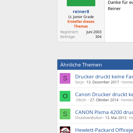
Danke für eu
Reiner
reiner8
Lt. Junior Grade
Ersteller dieses
Themas
Registriert
Juni 2003
Beiträge
304
Ähnliche Themen
Drucker druckt keine Fa
S
Serjo
13. Dezember 2017
Homeof
Canon Drucker druckt k
O
-Oliv3r-
27. Oktober 2014
Homeof
CANON Pixma 4200 druc
S
ShutdownButton
13. Mai 2013
Ho
Hewlett-Packard Officej