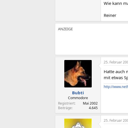
Wie kann ma
Reiner
25. Februar 20
Hatte auch 
mit etwas S
http://www.net
Bubti
Commodore
Registriert
Mai 2002
Beiträge
4.645
25. Februar 20