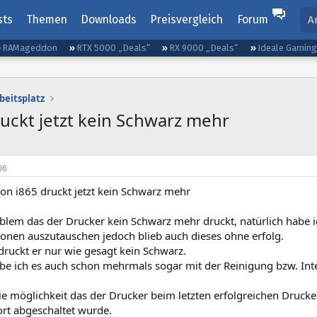
sts
Themen
Downloads
Preisvergleich
Forum
A
RAMageddon
RTX 5000 „Deals“
RX 9000 „Deals“
Ideale Gamin
beitsplatz
uckt jetzt kein Schwarz mehr
06
on i865 druckt jetzt kein Schwarz mehr
blem das der Drucker kein Schwarz mehr druckt, natürlich habe i
onen auszutauschen jedoch blieb auch dieses ohne erfolg.
druckt er nur wie gesagt kein Schwarz.
abe ich es auch schon mehrmals sogar mit der Reinigung bzw. Int
ie möglichkeit das der Drucker beim letzten erfolgreichen Drucke
fort abgeschaltet wurde.