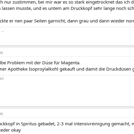
 nur zustimmen, bei mir war es so stark eingetrocknet das ich d
n lassen musste, und es untem am Druckkopf sehr lange noch sc
ckte er nen paar Seiten garnicht, dann grau und dann wieder no
 ...
06
elbe Problem mit der Düse für Magenta.
ner Apotheke Isoproylalkohl gekauft und damit die Druckdüsen g
in!
06
ckkopf in Spiritus gebadet, 2-3 mal intensivreinigung gemacht, n
ieder okay