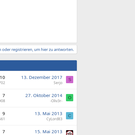
 oder registrieren, um hier zu antworten.
10
13. Dezember 2017
S
702
Serjo
7
27. Oktober 2014
O
908
-Oliv3r-
9
13. Mai 2013
C
661
CyLord83
7
15. Mai 2013