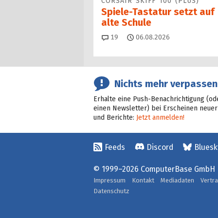
CORSAIR SKIFF 100 (PLUS)
Spiele-Tastatur setzt auf
alte Schule
Kommentare
19
06.08.2026
Nichts mehr verpassen
Erhalte eine Push-Benachrichtigung (od
einen Newsletter) bei Erscheinen neuer
und Berichte:
Jetzt anmelden!
Feeds
Discord
Bluesk
© 1999–2026 ComputerBase GmbH
Impressum
Kontakt
Mediadaten
Vertr
Datenschutz