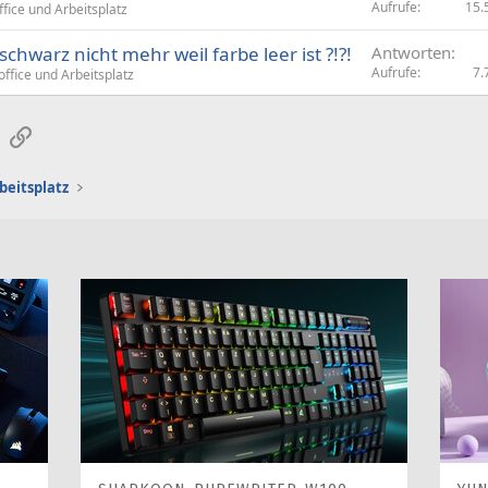
Aufrufe
15.
ice und Arbeitsplatz
chwarz nicht mehr weil farbe leer ist ?!?!
Antworten
Aufrufe
7.
fice und Arbeitsplatz
sApp
E-Mail
Link
beitsplatz