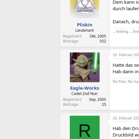
Dem kann ich
durch laufe
Danach, dru
Pliskin
Lieutenant
... feeling ... fine
Registriert
Okt. 2005
Beiträge
552
26. Februar 20
Hatte das s
Hab dann in
No Pain, No Ga
Eagle-Works
Cadet 2nd Year
Registriert
Sep. 2005
Beiträge
25
26. Februar 20
R
Hab den Dru
Druckbild w