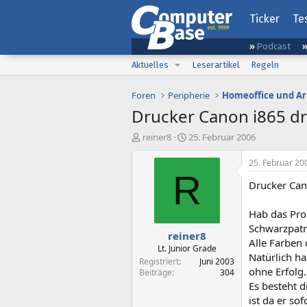
Ticker
Te
Podcast
Aktuelles
Leserartikel
Regeln
Foren
Peripherie
Homeoffice und Ar
Drucker Canon i865 dr
E
E
reiner8
25. Februar 2006
r
r
s
s
25. Februar 20
t
t
R
Drucker Can
e
e
l
l
l
l
Hab das Pro
e
t
Schwarzpatr
reiner8
r
a
Alle Farben 
m
Lt. Junior Grade
Natürlich h
Registriert
Juni 2003
ohne Erfolg.
Beiträge
304
Es besteht d
ist da er so