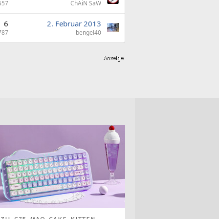
557
ChAiN SaW
6
2. Februar 2013
787
bengel40