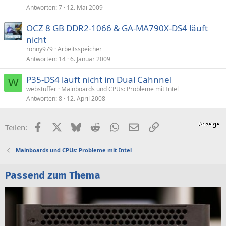
Antworten
7
12. Mai 2009
OCZ 8 GB DDR2-1066 & GA-MA790X-DS4 läuft
nicht
ronny979
Arbeitsspeicher
Antworten
14
6. Januar 2009
P35-DS4 läuft nicht im Dual Cahnnel
W
webstuffer
Mainboards und CPUs: Probleme mit Intel
Antworten
8
12. April 2008
Facebook
X (Twitter)
Bluesky
Reddit
WhatsApp
E-Mail
Link
Teilen:
Mainboards und CPUs: Probleme mit Intel
Passend zum Thema