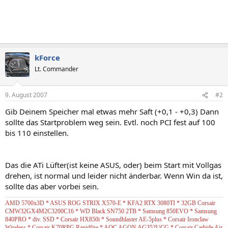
kForce
Lt. Commander
9. August 2007
#2
Gib Deinem Speicher mal etwas mehr Saft (+0,1 - +0,3) Dann
sollte das Startproblem weg sein. Evtl. noch PCI fest auf 100
bis 110 einstellen.
Das die ATi Lüfter(ist keine ASUS, oder) beim Start mit Vollgas
drehen, ist normal und leider nicht änderbar. Wenn Win da ist,
sollte das aber vorbei sein.
AMD 5700x3D * ASUS ROG STRIX X570-E * KFA2 RTX 3080TI * 32GB Corsair
CMW32GX4M2C3200C16 * WD Black SN750 2TB * Samsung 850EVO * Samsung
840PRO * div. SSD * Corsair HX850i * Soundblaster AE-5plus * Corsair Ironclaw
Wireless * Corsair K70RPG Rapidfire * AOC AGON AG352UCG * Corsair Carbide Air