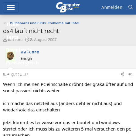
Hauptmenü
Anmelden
Mainboards und CPUs: Probleme mit Intel
Ticker
ds4 läuft nicht recht
Tests
E
E
da1core
8. August 2007
r
r
Downloads
s
s
da1core
t
t
Ensign
e
e
Preisvergleich
l
l
l
l
8. August 2007
#1
Forum
e
t
r
a
Wenn ich meinen Pc einschalte dröhnt der grakalüfter auf und
Aktuelles
m
sonst passiert nichts weiter
Empfohlene Inhalte
ich mache das netzteil aus (anders geht er nicht aus) und
Neue Beiträge
wiederhole das einschalten
Neueste Aktivitäten
jetzt kommt es teilweise vor das er bootet und windows
startet oder ich muss bis zu weiteren 5 mal versuchen den pc
Leserartikel
anzumachen