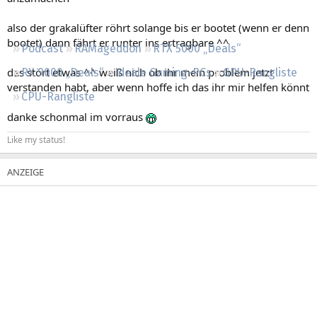
Regeln
also der grakalüfter röhrt solange bis er bootet (wenn er denn
bootet) dann fährt er runter ins ertragbare ^^
Podcast
RAMageddon
RTX 5000 „Deals“
das stört etwas ^^ weiß nich ob ihr mein problem jetzt
RX 9000 „Deals“
Ideale Gaming-PCs
GPU-Rangliste
verstanden habt, aber wenn hoffe ich das ihr mir helfen könnt
CPU-Rangliste
danke schonmal im vorraus
Like my status!