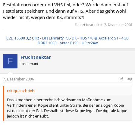
Festplattenrecorder und VHS teil, oder? Würde dann erst auf
Festplatte speichern und dann auf VHS. Aber das geht wohl
wieder nicht, wegen dem KS, stimmts?!
Zuletzt bearbeitet:
7. Dezember 2006
C2D e6600 3,2 GHz - DFI LanParty P35 DK - HD5770 @ Accelero S1 - 4GB
DDR2 1000 - Antec P190 - HP zr24w
Fruchtnektar
F
Lieutenant
7. Dezember 2006
#9
critique schrieb:
Das Umgehen einer technisch wirksamen Maßnahme zum
Verhindern einer Kopie steht unter Strafe. Bei der analogen Kopie
ist das nicht der Fall. Deshalb ist diese Kopie legal. Die digitale Kopie
jedoch ist nicht erlaubt.