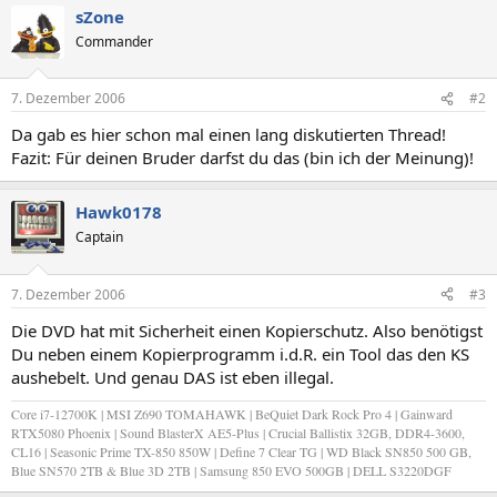
sZone
Commander
7. Dezember 2006
#2
Da gab es hier schon mal einen lang diskutierten Thread!
Fazit: Für deinen Bruder darfst du das (bin ich der Meinung)!
Hawk0178
Captain
7. Dezember 2006
#3
Die DVD hat mit Sicherheit einen Kopierschutz. Also benötigst
Du neben einem Kopierprogramm i.d.R. ein Tool das den KS
aushebelt. Und genau DAS ist eben illegal.
Core i7-12700K | MSI Z690 TOMAHAWK | BeQuiet Dark Rock Pro 4 | Gainward
RTX5080 Phoenix | Sound BlasterX AE5-Plus | Crucial Ballistix 32GB, DDR4-3600,
CL16 | Seasonic Prime TX-850 850W | Define 7 Clear TG | WD Black SN850 500 GB,
Blue SN570 2TB & Blue 3D 2TB | Samsung 850 EVO 500GB | DELL S3220DGF