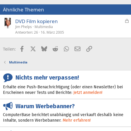
Ähnliche Themen
DVD Film kopieren
e
Jim Phelps
Multimedia
Antworten
26
16. März 2005
s
p
e
Facebook
X (Twitter)
Bluesky
Reddit
WhatsApp
E-Mail
Link
Teilen:
r
r
Multimedia
t
Nichts mehr verpassen!
Erhalte eine Push-Benachrichtigung (oder einen Newsletter) bei
Erscheinen neuer Tests und Berichte:
Jetzt anmelden!
Warum Werbebanner?
ComputerBase berichtet unabhängig und verkauft deshalb keine
Inhalte, sondern Werbebanner.
Mehr erfahren!