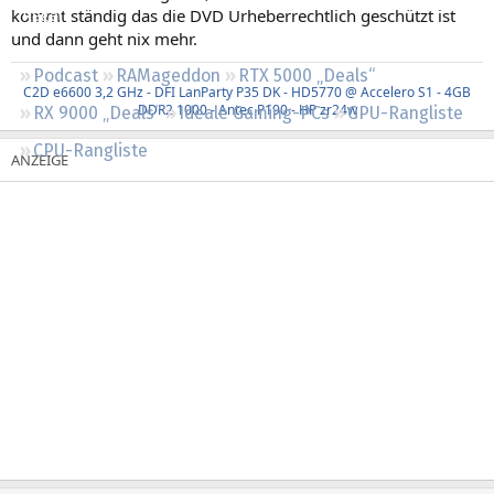
kommt ständig das die DVD Urheberrechtlich geschützt ist
Regeln
und dann geht nix mehr.
Podcast
RAMageddon
RTX 5000 „Deals“
C2D e6600 3,2 GHz - DFI LanParty P35 DK - HD5770 @ Accelero S1 - 4GB
DDR2 1000 - Antec P190 - HP zr24w
RX 9000 „Deals“
Ideale Gaming-PCs
GPU-Rangliste
CPU-Rangliste