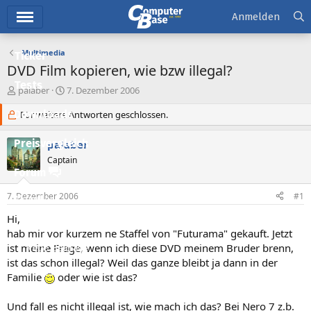
Hauptmenü
Anmelden
Multimedia
Ticker
DVD Film kopieren, wie bzw illegal?
Tests
E
E
palaber
7. Dezember 2006
r
r
Downloads
s
Für weitere Antworten geschlossen.
s
t
t
e
e
Preisvergleich
palaber
l
l
Captain
l
l
Forum
e
t
r
a
7. Dezember 2006
#1
Aktuelles
m
Hi,
Empfohlene Inhalte
hab mir vor kurzem ne Staffel von "Futurama" gekauft. Jetzt
ist meine Frage, wenn ich diese DVD meinem Bruder brenn,
Neue Beiträge
ist das schon illegal? Weil das ganze bleibt ja dann in der
Neueste Aktivitäten
Familie
oder wie ist das?
Leserartikel
Und fall es nicht illegal ist, wie mach ich das? Bei Nero 7 z.b.