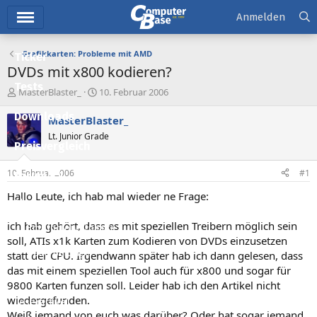
Hauptmenü
Anmelden
Grafikkarten: Probleme mit AMD
Ticker
DVDs mit x800 kodieren?
Tests
E
E
MasterBlaster_
10. Februar 2006
r
r
Downloads
s
s
MasterBlaster_
t
t
Lt. Junior Grade
e
e
Preisvergleich
l
l
l
l
10. Februar 2006
#1
Forum
e
t
r
a
Hallo Leute, ich hab mal wieder ne Frage:
Aktuelles
m
ich hab gehört, dass es mit speziellen Treibern möglich sein
Empfohlene Inhalte
soll, ATIs x1k Karten zum Kodieren von DVDs einzusetzen
Neue Beiträge
statt der CPU. Irgendwann später hab ich dann gelesen, dass
das mit einem speziellen Tool auch für x800 und sogar für
Neueste Aktivitäten
9800 Karten funzen soll. Leider hab ich den Artikel nicht
wiedergefunden.
Leserartikel
Weiß jemand von euch was darüber? Oder hat sogar jemand