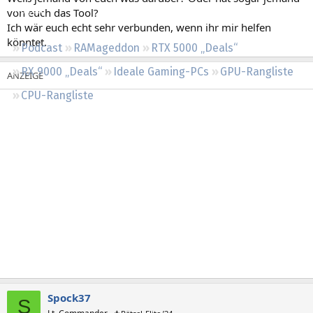
Regeln
von euch das Tool?
Ich wär euch echt sehr verbunden, wenn ihr mir helfen
könntet.
Podcast
RAMageddon
RTX 5000 „Deals“
RX 9000 „Deals“
Ideale Gaming-PCs
GPU-Rangliste
CPU-Rangliste
Spock37
S