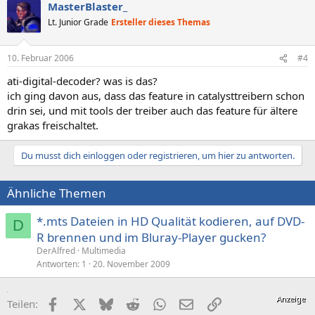
MasterBlaster_
Lt. Junior Grade
Ersteller dieses Themas
10. Februar 2006
#4
ati-digital-decoder? was is das?
ich ging davon aus, dass das feature in catalysttreibern schon
drin sei, und mit tools der treiber auch das feature für ältere
grakas freischaltet.
Du musst dich einloggen oder registrieren, um hier zu antworten.
Ähnliche Themen
*.mts Dateien in HD Qualität kodieren, auf DVD-
D
R brennen und im Bluray-Player gucken?
DerAlfred
Multimedia
Antworten
1
20. November 2009
Facebook
X (Twitter)
Bluesky
Reddit
WhatsApp
E-Mail
Link
Teilen: