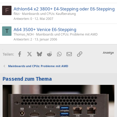
Athlon64 x2 3800+ E4-Stepping oder E6-Stepping
F
flitzi
Mainboards und CPUs: Kaufberatung
Antworten
0
12. Mai 2007
A64 3500+ Venice E6-Stepping
T
Thomas_NOH
Mainboards und CPUs: Probleme mit AMD
Antworten
2
13. Januar 2006
Facebook
X (Twitter)
Bluesky
Reddit
WhatsApp
E-Mail
Link
Teilen:
Mainboards und CPUs: Probleme mit AMD
Passend zum Thema