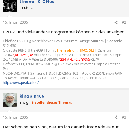
thereal_KrONos
Lieutenant
16. Januar 2006
#2
CPU-Z und viele andere Programme können dir das anzeigen.
Chieftec CS-601@Noiseblocker-Evo + 2x80mm Fans@1500rpm | Seasonic
S12-430
Gigabyte K8NS Ultra-939 F10 mit
Thermalright HR-05 SLI
| Opteron
170@
2,8GHz~1,3V
mit Thermalright XP-120 + Enermax-120mm@1800rpm
2x512MB A-DATA Vitesta DDR500@
234MHz~2,5/3/3/5
~2,7V
Geforce6800(370MHz/825MHz)@16PS/6VS mit Revoltec Graphic Freezer
Pro
NEC-ND4571A | Samsung HD501LJ@ZM-2HC2 | Audigy2 ZS@Denon AVR-
1604~2x Canton XXL, 2x Canton XL, Canton AV700, JBL PB10/230
http://www.peakoil.de/
kingpin166
Ensign
Ersteller dieses Themas
16. Januar 2006
#3
Hat schon seinen Sinn, warum ich danach frage wie es nur