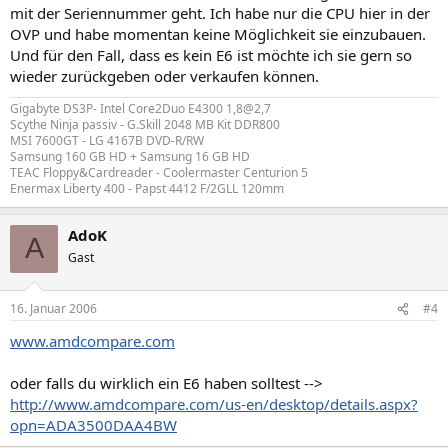
mit der Seriennummer geht. Ich habe nur die CPU hier in der
OVP und habe momentan keine Möglichkeit sie einzubauen.
Und für den Fall, dass es kein E6 ist möchte ich sie gern so
wieder zurückgeben oder verkaufen können.
Gigabyte DS3P- Intel Core2Duo E4300 1,8@2,7
Scythe Ninja passiv - G.Skill 2048 MB Kit DDR800
MSI 7600GT - LG 4167B DVD-R/RW
Samsung 160 GB HD + Samsung 16 GB HD
TEAC Floppy&Cardreader - Coolermaster Centurion 5
Enermax Liberty 400 - Papst 4412 F/2GLL 120mm
AdoK
A
Gast
16. Januar 2006
#4
www.amdcompare.com
oder falls du wirklich ein E6 haben solltest -->
http://www.amdcompare.com/us-en/desktop/details.aspx?
opn=ADA3500DAA4BW