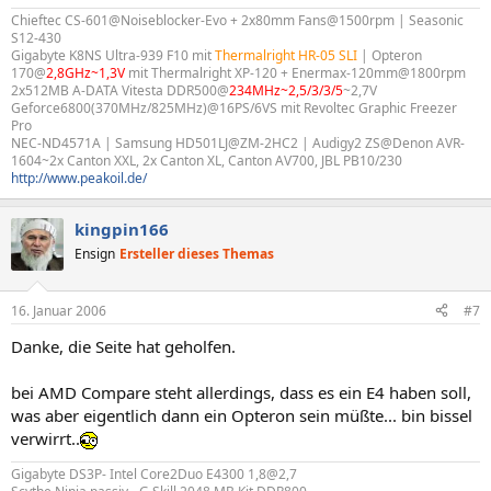
Chieftec CS-601@Noiseblocker-Evo + 2x80mm Fans@1500rpm | Seasonic
S12-430
Gigabyte K8NS Ultra-939 F10 mit
Thermalright HR-05 SLI
| Opteron
170@
2,8GHz~1,3V
mit Thermalright XP-120 + Enermax-120mm@1800rpm
2x512MB A-DATA Vitesta DDR500@
234MHz~2,5/3/3/5
~2,7V
Geforce6800(370MHz/825MHz)@16PS/6VS mit Revoltec Graphic Freezer
Pro
NEC-ND4571A | Samsung HD501LJ@ZM-2HC2 | Audigy2 ZS@Denon AVR-
1604~2x Canton XXL, 2x Canton XL, Canton AV700, JBL PB10/230
http://www.peakoil.de/
kingpin166
Ensign
Ersteller dieses Themas
16. Januar 2006
#7
Danke, die Seite hat geholfen.
bei AMD Compare steht allerdings, dass es ein E4 haben soll,
was aber eigentlich dann ein Opteron sein müßte... bin bissel
verwirrt..
Gigabyte DS3P- Intel Core2Duo E4300 1,8@2,7