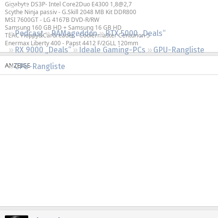
Gigabyte DS3P- Intel Core2Duo E4300 1,8@2,7
Regeln
Scythe Ninja passiv - G.Skill 2048 MB Kit DDR800
MSI 7600GT - LG 4167B DVD-R/RW
Samsung 160 GB HD + Samsung 16 GB HD
Podcast
RAMageddon
RTX 5000 „Deals“
TEAC Floppy&Cardreader - Coolermaster Centurion 5
Enermax Liberty 400 - Papst 4412 F/2GLL 120mm
RX 9000 „Deals“
Ideale Gaming-PCs
GPU-Rangliste
CPU-Rangliste