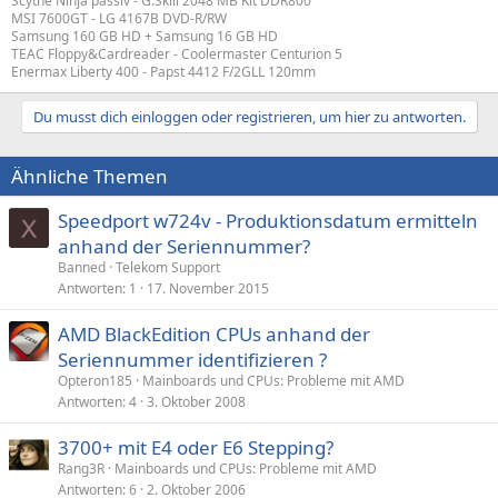
Scythe Ninja passiv - G.Skill 2048 MB Kit DDR800
MSI 7600GT - LG 4167B DVD-R/RW
Samsung 160 GB HD + Samsung 16 GB HD
TEAC Floppy&Cardreader - Coolermaster Centurion 5
Enermax Liberty 400 - Papst 4412 F/2GLL 120mm
Du musst dich einloggen oder registrieren, um hier zu antworten.
Ähnliche Themen
Speedport w724v - Produktionsdatum ermitteln
anhand der Seriennummer?
Banned
Telekom Support
Antworten
1
17. November 2015
AMD BlackEdition CPUs anhand der
Seriennummer identifizieren ?
Opteron185
Mainboards und CPUs: Probleme mit AMD
Antworten
4
3. Oktober 2008
3700+ mit E4 oder E6 Stepping?
Rang3R
Mainboards und CPUs: Probleme mit AMD
Antworten
6
2. Oktober 2006