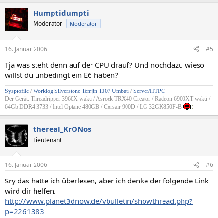
Humptidumpti
Moderator
Moderator
16. Januar 2006
#5
Tja was steht denn auf der CPU drauf? Und nochdazu wieso
willst du unbedingt ein E6 haben?
Sysprofile
/
Worklog Silverstone Temjin TJ07 Umbau
/
Server/HTPC
Der Gerät: Threadripper 3960X wakü / Asrock TRX40 Creator / Radeon 6900XT wakü /
64Gb DDR4 3733 / Intel Optane 480GB / Corsair 900D / LG 32GK850F-B
thereal_KrONos
Lieutenant
16. Januar 2006
#6
Sry das hatte ich überlesen, aber ich denke der folgende Link
wird dir helfen.
http://www.planet3dnow.de/vbulletin/showthread.php?
p=2261383