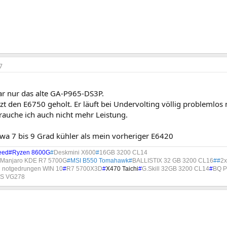
7
ar nur das alte GA-P965-DS3P.
zt den E6750 geholt. Er läuft bei Undervolting völlig problemlos 
rauche ich auch nicht mehr Leistung.
twa 7 bis 9 Grad kühler als mein vorheriger E6420
eed#Ryzen 8600G
#
Deskmini X600
#
16GB 3200 CL14
 Manjaro KDE R7 5700G
#MSI B550 Tomahawk#
BALLISTIX 32 GB 3200 CL16
##
2x
n notgedrungen WIN 10
#
R7 5700X3D
#
X470 Taichi
#
G.Skill 32GB 3200 CL14
#
BQ P
S VG278