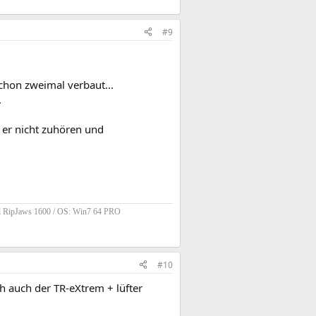
#9
chon zweimal verbaut...
.
 er nicht zuhören und
 RipJaws 1600 / OS: Win7 64 PRO
#10
 auch der TR-eXtrem + lüfter