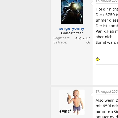
17. August 200
Hol dir nich
Der e6750 i
Immer diese
Der ist kom
serge_yonny
Panik.Hab ma
Cadet 4th Year
aber nicht.
Registriert
Aug. 2007
Somit wärs 
Beiträge
66
17. August 200
Also wenn D
mit 650i ode
nimm ein Gi
8800er nVidi