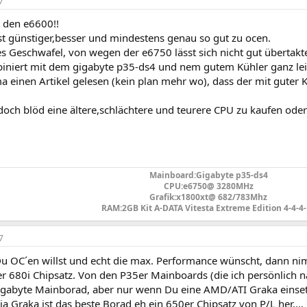
7
t den e6600!!
st günstiger,besser und mindestens genau so gut zu ocen.
s Geschwafel, von wegen der e6750 lässt sich nicht gut übertakt
biniert mit dem gigabyte p35-ds4 und nem gutem Kühler ganz leic
 einen Artikel gelesen (kein plan mehr wo), dass der mit guter 
doch blöd eine ältere,schlächtere und teurere CPU zu kaufen oder
Mainboard:Gigabyte p35-ds4
CPU:e6750@ 3280MHz
Grafik:x1800xt@ 682/783Mhz
RAM:2GB Kit A-DATA Vitesta Extreme Edition 4-4-4-
7
u OC´en willst und echt die max. Performance wünscht, dann ni
r 680i Chipsatz. Von den P35er Mainboards (die ich persönlich na
gabyte Mainborad, aber nur wenn Du eine AMD/ATI Graka einsetzt
a Graka ist das beste Borad eh ein 650er Chipsatz von P/L her....