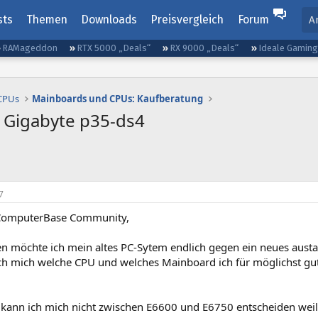
sts
Themen
Downloads
Preisvergleich
Forum
A
RAMageddon
RTX 5000 „Deals“
RX 9000 „Deals“
Ideale Gamin
 CPUs
Mainboards und CPUs: Kaufberatung
 Gigabyte p35-ds4
7
 ComputerBase Community,
en möchte ich mein altes PC-Sytem endlich gegen ein neues aust
ch mich welche CPU und welches Mainboard ich für möglichst gut
 kann ich mich nicht zwischen E6600 und E6750 entscheiden weil