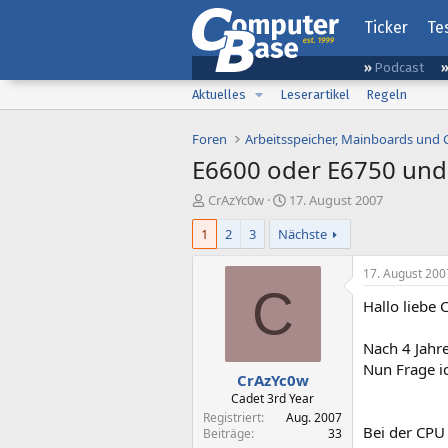
Ticker
Te
Podcast
Aktuelles
Leserartikel
Regeln
Foren
Arbeitsspeicher, Mainboards und
E6600 oder E6750 und
E
E
CrAzYc0w
17. August 2007
r
r
1
2
3
Nächste
s
s
t
t
e
e
17. August 200
l
l
C
Hallo liebe
l
l
e
t
r
a
Nach 4 Jahr
m
Nun Frage i
CrAzYc0w
Cadet 3rd Year
Registriert
Aug. 2007
Bei der CPU
Beiträge
33