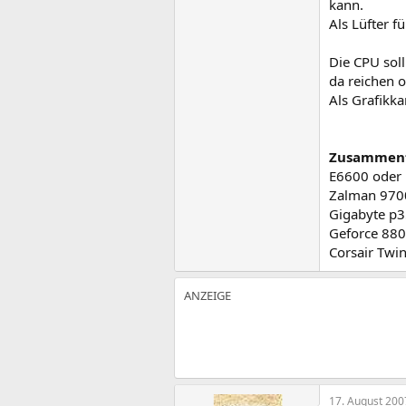
kann.
Als Lüfter 
Die CPU soll
da reichen o
Als Grafikk
Zusammenf
E6600 oder 
Zalman 970
Gigabyte p3
Geforce 88
Corsair Tw
17. August 200