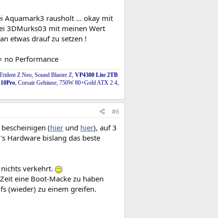
 Aquamark3 rausholt ... okay mit
t bei 3DMurks03 mit meinen Wert
dran etwas drauf zu setzen !
I = no Performance
rident Z Neo, Sound Blaster Z,
VP4300 Lite 2TB
10Pro
, Corsair Gehäuse, 750W 80+Gold ATX 2.4,
#6
 bescheinigen (
hier
und
hier
), auf 3
's Hardware bislang das beste
nichts verkehrt.
 Zeit eine Boot-Macke zu haben
fs (wieder) zu einem greifen.