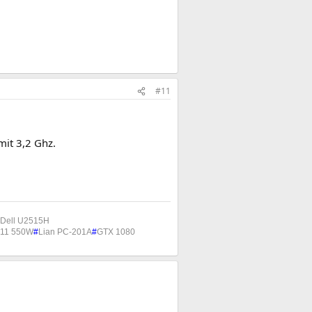
#11
mit 3,2 Ghz.
Dell U2515H
11 550W
#
Lian PC-201A
#
GTX 1080