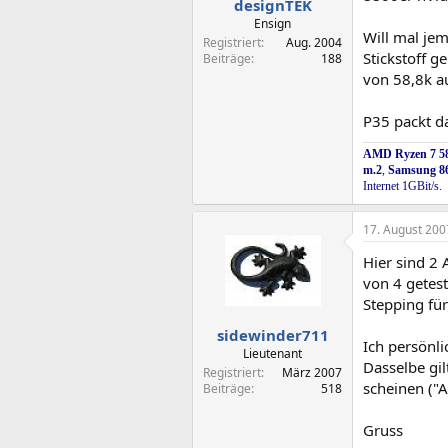
designTEK
Ensign
Will mal je
Registriert
Aug. 2004
Stickstoff g
Beiträge
188
von 58,8k auf
P35 packt da
AMD Ryzen 7 58
m.2
,
Samsung 8
Internet 1GBit/s.
17. August 200
Hier sind 2 
von 4 getes
Stepping fü
sidewinder711
Ich persönl
Lieutenant
Dasselbe gi
Registriert
März 2007
scheinen ("A
Beiträge
518
Gruss