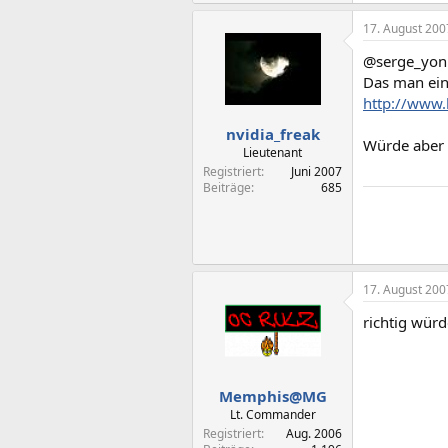
17. August 200
@serge_yon
Das man ein
http://www.
nvidia_freak
Würde aber
Lieutenant
Registriert
Juni 2007
Beiträge
685
17. August 200
richtig wür
Memphis@MG
Lt. Commander
Registriert
Aug. 2006