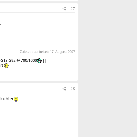
#7
r
Zuletzt bearbeitet:
17. August 2007
0GTS G92 @ 700/1000
||
rt
#8
 kühler