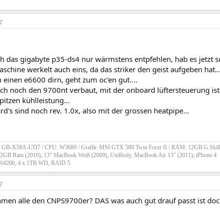
7
h das gigabyte p35-ds4 nur wärmstens entpfehlen, hab es jetzt s
schine werkelt auch eins, da das striker den geist aufgeben hat..
 einen e6600 dirn, geht zum oc'en gut....
ch noch den 9700nt verbaut, mit der onboard lüftersteuerung ist
pitzen kühlleistung...
rd's sind noch rev. 1.0x, also mit der grossen heatpipe...
: GB-X58A-UD7 / CPU: W3680 / Grafik: MSI GTX 580 Twin Forzr II / RAM: 12GB G.Skill
 12GB Ram (2010), 13" MacBook Weiß (2009), UniBody, MacBook Air 13" (2011), iPhone 4
4200, 4 x 1TB WD, RAID 5
7
n alle den CNPS9700er? DAS was auch gut drauf passt ist doch