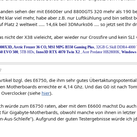
manden sehen der mit E6600er und 8800GTS 320 mehr als 190 bei
eht klar viel mehr, habe aber z.B. nur Luftkühlung und bin selbs
 Platz 2 weltweit ..... 14,6k beil 3DMurks06 .... so jetzt seit Ihr 
s nicht der X38 vieleicht, aber wieder nur Crossfire und kein SL
00X3D, Arctic Frezzer 36 CO, MSI MPG B550 Gaming Plus
, 32GB G.Skill DDR4-4000 T
60 EVO 500
, 5TB HDs,
Inno3D RTX 4070 Twin X2
, Acer Predator HB280HK,
Windows 
7
Artikel bzgl. des E6750, die ihm sehr gutes Übertaktungspotential
ten Motherboards erreichte er 4,14 Ghz. Und das G0 ist nach Tom
r Overclocker (siehe
hier
).
ich würde zum E6750 raten, aber mit dem E6600 machst Du auch 
lt für Gigabyte-Motherbards, obwohl manche von ihnen in letzter
n-Aus-Schleife"). Aufgrund der guten Testergebnisse würde ich jd