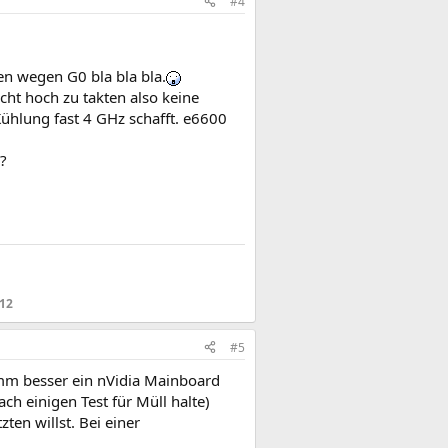
#4
en wegen G0 bla bla bla.
ht hoch zu takten also keine
Kühlung fast 4 GHz schafft. e6600
?
12​
#5
mm besser ein nVidia Mainboard
ch einigen Test für Müll halte)
en willst. Bei einer