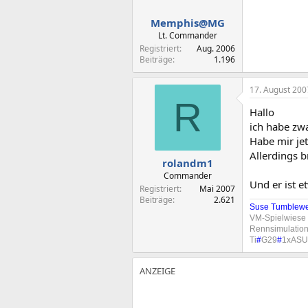
Memphis@MG
Lt. Commander
Registriert
Aug. 2006
Beiträge
1.196
17. August 200
R
Hallo
ich habe zw
Habe mir jet
Allerdings b
rolandm1
Commander
Und er ist e
Registriert
Mai 2007
Beiträge
2.621
Suse Tumblew
VM-Spielwiese
Rennsimulatio
Ti
#
G29
#
1xASU