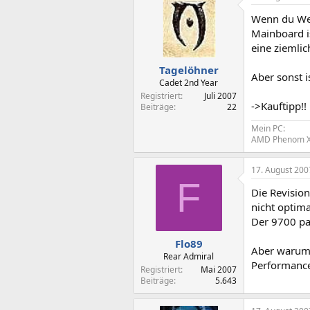
Wenn du Wer
Mainboard i
eine ziemlic
Tagelöhner
Aber sonst 
Cadet 2nd Year
Registriert
Juli 2007
->Kauftipp!!
Beiträge
22
Mein PC:
AMD Phenom X4
17. August 200
F
Die Revision
nicht optima
Der 9700 pas
Flo89
Aber warum 
Rear Admiral
Performanc
Registriert
Mai 2007
Beiträge
5.643