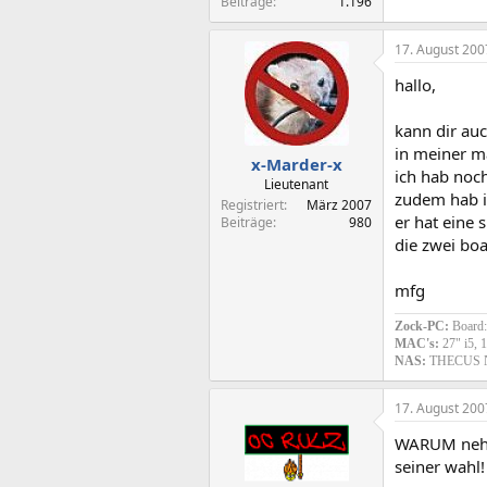
Beiträge
1.196
17. August 200
hallo,
kann dir auc
in meiner ma
x-Marder-x
ich hab noch
Lieutenant
zudem hab i
Registriert
März 2007
er hat eine s
Beiträge
980
die zwei boa
mfg
Zock-PC:
Board
MAC's:
27" i5,
NAS:
THECUS N
17. August 200
WARUM nehme
seiner wahl!