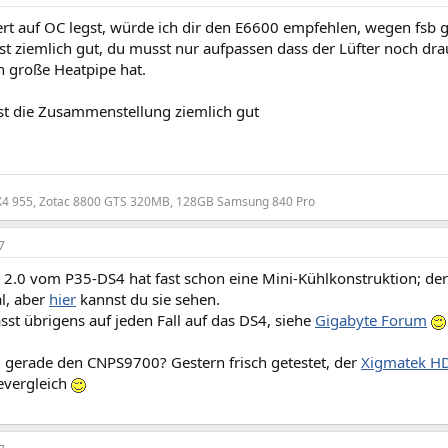
t auf OC legst, würde ich dir den E6600 empfehlen, wegen fsb g
st ziemlich gut, du musst nur aufpassen dass der Lüfter noch dr
h große Heatpipe hat.
ist die Zusammenstellung ziemlich gut
 955, Zotac 8800 GTS 320MB, 128GB Samsung 840 Pro
7
 2.0 vom P35-DS4 hat fast schon eine Mini-Kühlkonstruktion; der 
l, aber
hier
kannst du sie sehen.
st übrigens auf jeden Fall auf das DS4, siehe
Gigabyte Forum
gerade den CNPS9700? Gestern frisch getestet, der
Xigmatek H
evergleich