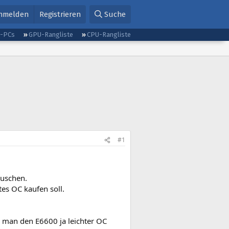
nmelden
Registrieren
Suche
g-PCs
GPU-Rangliste
CPU-Rangliste
#1
auschen.
es OC kaufen soll.
 man den E6600 ja leichter OC