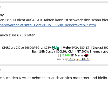
7
ny
en E6600 nicht auf 4 GHz Takten kann ist schwachsinn schau hie
hardwareoc.at/Intel_Core2Duo_E6600_uebertakten-2.htm
 auch zum 6750 raten
CPU:
Core 2 Duo E6600@3Ghz 1,28V
||
Mobo:
EVGA 680i LT||
Graka:
880
Ram:
2Gb Corsair 800MHz CL4||
NT:
500W Enermay Libe
||
12160
3D Marks
mehr @
>
>
>
S
y
s
p
r
o
f
i
l
<
<
<
7
de auch den 6750er nehmen ist auch an sich moderner und bleibt