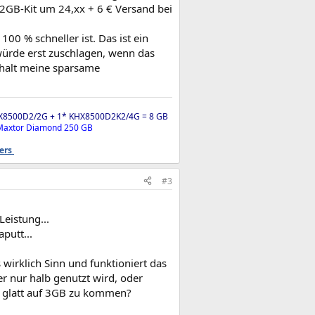
2GB-Kit um 24,xx + 6 € Versand bei
00 % schneller ist. Das ist ein
würde erst zuschlagen, wenn das
 halt meine sparsame
X8500D2/2G + 1* KHX8500D2K2/4G = 8 GB
 Maxtor Diamond 250 GB
ders
#3
eistung...
putt...
wirklich Sinn und funktioniert das
r nur halb genutzt wird, oder
m glatt auf 3GB zu kommen?