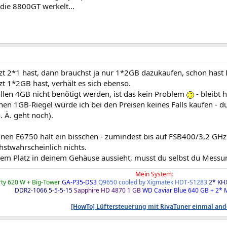
die 8800GT werkelt...
t 2*1 hast, dann brauchst ja nur 1*2GB dazukaufen, schon hast Du
t 1*2GB hast, verhält es sich ebenso.
llen 4GB nicht benötigt werden, ist das kein Problem
- bleibt h
nen 1GB-Riegel würde ich bei den Preisen keines Falls kaufen - du
 Ä. geht noch).
inen E6750 halt ein bisschen - zumindest bis auf FSB400/3,2 GHz
hstwahrscheinlich nichts.
em Platz in deinem Gehäuse aussieht, musst du selbst du Messung
Mein System
:
ty 620 W + Big-Tower
GA-P35-DS3
Q9650 cooled by Xigmatek HDT-S1283
2* KH
DDR2-1066 5-5-5-15
Sapphire HD 4870 1 GB
WD Caviar Blue 640 GB + 2*
[HowTo] Lüftersteuerung mit RivaTuner einmal an