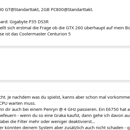
800 GT@Standarttakt, 2GB PC800@Standarttakt.
oard: Gigabyte P35 DS3R
tellt sich erstmal die Frage ob die GTX 260 überhaupt auf mein Bo
e ist das Coolermaster Centurion 5
icht. Je nachdem was du spielst, kanns aber schon mal vorkommen
 CPU warten muss.
nn dir auch bei einem Penryn @ 4 GHz passieren. Ein E6750 hat 
efeuern - wenn du so eine Graka kaufst, dann gehe ich davon au
abei die Filter mehr oder weniger deaktivierst...
er könnten deinem System aber zusätzlich auch nicht schaden - 