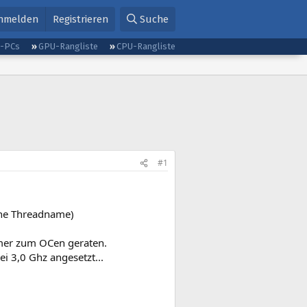
nmelden
Registrieren
Suche
g-PCs
GPU-Rangliste
CPU-Rangliste
#1
ehe Threadname)
mer zum OCen geraten.
 3,0 Ghz angesetzt...