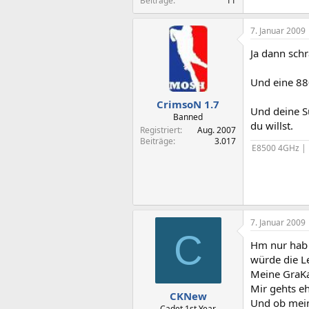
Beiträge
11
7. Januar 2009
Ja dann sch
Und eine 88
CrimsoN 1.7
Und deine S
Banned
du willst.
Registriert
Aug. 2007
Beiträge
3.017
E8500 4GHz |
7. Januar 2009
C
Hm nur hab 
würde die Le
Meine GraKa
Mir gehts e
CKNew
Und ob mein
Cadet 1st Year