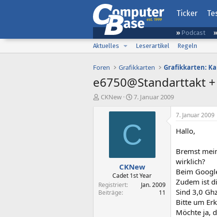
Ticker
Te
Podcast
Aktuelles
Leserartikel
Regeln
Foren
Grafikkarten
Grafikkarten: K
e6750@Standarttakt +
E
E
CKNew
7. Januar 2009
r
r
s
s
7. Januar 2009
t
t
C
Hallo,
e
e
l
l
l
l
Bremst mein
e
t
wirklich?
CKNew
r
a
Beim Google
m
Cadet 1st Year
Zudem ist d
Registriert
Jan. 2009
Sind 3,0 Ghz
Beiträge
11
Bitte um Erk
Möchte ja, d