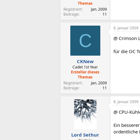
Themas
Registriert
Jan. 2009
Beiträge
11
8. Januar 2009
C
@ Crimson 
für die OC Tu
CKNew
Cadet 1st Year
Ersteller dieses
Themas
Registriert
Jan. 2009
Beiträge
11
8. Januar 2009
@ CPU-Kühl
Ein bessere
ordentliche
Lord Sethur