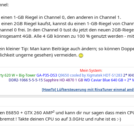
nel:
u einen 1-GB Riegel in Channel 0, den anderen in Channel 1.
einen 2GB Riegel kaufst, kannst du einen 1-GB-Riegel von Channe
annel 0 frei. In den Channel 0 tust du jetzt den neuen 2GB-Riege
insgesamt 4GB. Alle 4 GB können zu 100 % genutzt werden - mit
ein kleiner Tip: Man kann Beiträge auch ändern; so können Dopp
lichkeit ungerne gesehen) vermeiden.
Mein System
:
ty 620 W + Big-Tower
GA-P35-DS3
Q9650 cooled by Xigmatek HDT-S1283
2* KH
DDR2-1066 5-5-5-15
Sapphire HD 4870 1 GB
WD Caviar Blue 640 GB + 2*
[HowTo] Lüftersteuerung mit RivaTuner einmal an
nen E6850 + GTX 260 AMP² und kann dir nur sagen dass mein CPU
remst ! Takte deinen CPU so auf 3.0GHz und ruhe ist es :-)