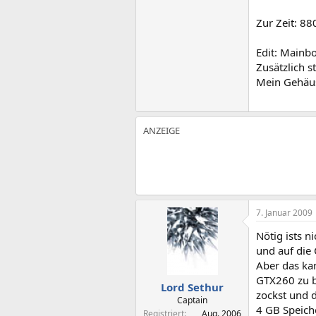
Zur Zeit: 8
Edit: Mainb
Zusätzlich s
Mein Gehäus
7. Januar 2009
Nötig ists n
und auf die
Aber das ka
GTX260 zu b
Lord Sethur
zockst und d
Captain
4 GB Speich
Registriert
Aug. 2006