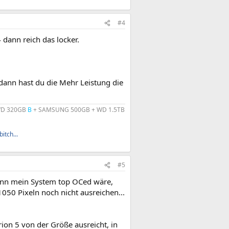
#4
dann reich das locker.
dann hast du die Mehr Leistung die
 WD 320GB
B
+ SAMSUNG 500GB + WD 1.5TB
itch...
#5
enn mein System top OCed wäre,
1050 Pixeln noch nicht ausreichen...
on 5 von der Größe ausreicht, in