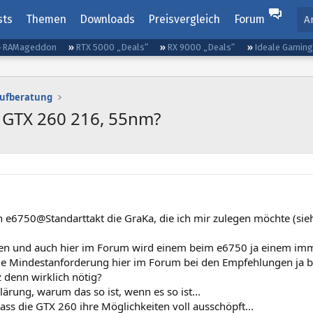
sts
Themen
Downloads
Preisvergleich
Forum
A
RAMageddon
RTX 5000 „Deals“
RX 9000 „Deals“
Ideale Gamin
aufberatung
 GTX 260 216, 55nm?
 e6750@Standarttakt die GraKa, die ich mir zulegen möchte (si
n und auch hier im Forum wird einem beim e6750 ja einem im
ie Mindestanforderung hier im Forum bei den Empfehlungen ja bei
 denn wirklich nötig?
lärung, warum das so ist, wenn es so ist...
ass die GTX 260 ihre Möglichkeiten voll ausschöpft...