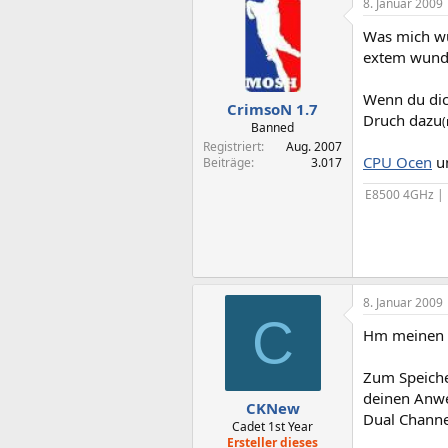
8. Januar 2009
Was mich wu
extem wunde
Wenn du dich
CrimsoN 1.7
Druch dazu
(
Banned
Registriert
Aug. 2007
CPU Ocen
u
Beiträge
3.017
E8500 4GHz |
8. Januar 2009
C
Hm meinen Pr
Zum Speiche
deinen Anwe
CKNew
Dual Chann
Cadet 1st Year
Ersteller dieses