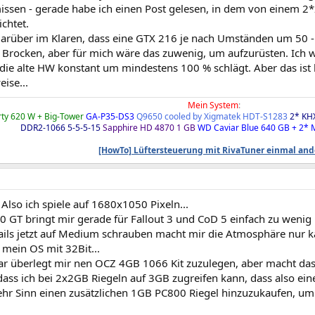
ssen - gerade habe ich einen Post gelesen, in dem von einem 2*
chtet.
 darüber im Klaren, dass eine GTX 216 je nach Umständen um 50 - 1
r Brocken, aber für mich wäre das zuwenig, um aufzurüsten. Ich 
" die alte HW konstant um mindestens 100 % schlägt. Aber das ist
ise...
Mein System
:
ty 620 W + Big-Tower
GA-P35-DS3
Q9650 cooled by Xigmatek HDT-S1283
2* KH
DDR2-1066 5-5-5-15
Sapphire HD 4870 1 GB
WD Caviar Blue 640 GB + 2*
[HowTo] Lüftersteuerung mit RivaTuner einmal an
Also ich spiele auf 1680x1050 Pixeln...
 GT bringt mir gerade für Fallout 3 und CoD 5 einfach zu wenig L
ails jetzt auf Medium schrauben macht mir die Atmosphäre nur ka
 mein OS mit 32Bit...
ar überlegt mir nen OCZ 4GB 1066 Kit zuzulegen, aber macht das 
ass ich bei 2x2GB Riegeln auf 3GB zugreifen kann, dass also eine
hr Sinn einen zusätzlichen 1GB PC800 Riegel hinzuzukaufen, u