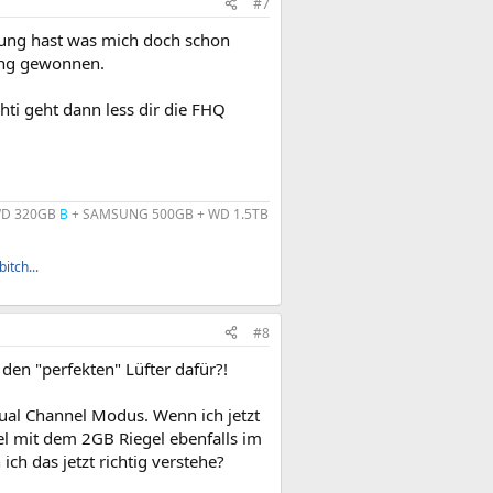
#7
ung hast was mich doch schon
tung gewonnen.
hti geht dann less dir die FHQ
 WD 320GB
B
+ SAMSUNG 500GB + WD 1.5TB
itch...
#8
den "perfekten" Lüfter dafür?!
ual Channel Modus. Wenn ich jetzt
el mit dem 2GB Riegel ebenfalls im
ch das jetzt richtig verstehe?