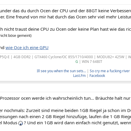
nder das du durch Ocen der CPU und der 88GT keine Verbesser
r. Eine freund von mir hat durch das Ocen sehr viel mehr Leis
 nicht traust deine CPU zu Ocen oder keine Plan hast wie das ric
nicht böse gemeint)
nd
wie Oce ich eine GPU
 P5Q-E | 4GB DDR2 | GTX460 Cyclone/OC 855/1710/4000 | MODU82+ 425W |
G
| WIN 7 64BIT
Ill see you when the sun sets...
|
So cry me a fucking river b
Last.Fm
|
Facebook
ozessor ocen werde ich wahrscheinlich tun... Bräuchte halt nur 
r nochmals: Zurzeit sind meine beiden 1GB Riegel ja schon im D
isungen nach einen 2 GB Riegel hinzufüge, laufen die 1 GB Rieg
el Modus
? Und ein 1GB wird dann einfach nicht genutzt, wenn i