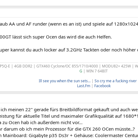
raub AA und AF runder (wenn es an ist) und spiele auf 1280x1024 
00GT lässt sich super Ocen das wird die auch Helfen.
uper kannst du auch locker auf 3.2GHz Tackten oder noch höher 
 P5Q-E | 4GB DDR2 | GTX460 Cyclone/OC 855/1710/4000 | MODU82+ 425W |
G
| WIN 7 64BIT
Ill see you when the sun sets...
|
So cry me a fucking river b
Last.Fm
|
Facebook
ich meinen 22" gerade fürs Breitbildformat gekauft und auch w
istung für aktuelle Titel und maximaler Grafikqualität auf 1680*
 zu Ocen hab ich außerdem nicht vor...
hr darum ob ich mein Prozessor für die GTX 260 OCen müsste..?
 Mainboard: Gigabyte p35 Ds3r + Gehäuse: Coolermaster Centuri