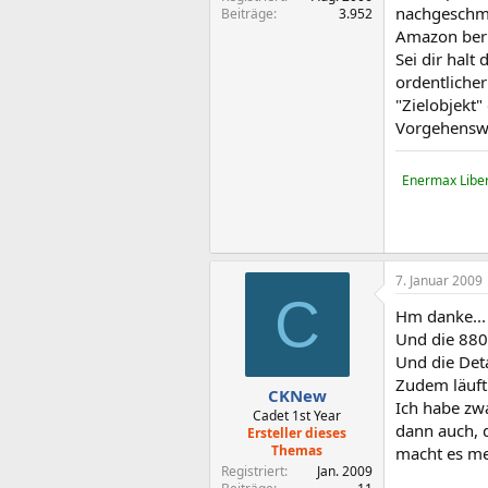
nachgeschmi
Beiträge
3.952
Amazon beri
Sei dir halt
ordentliche
"Zielobjekt
Vorgehenswe
Enermax Liber
7. Januar 2009
C
Hm danke... 
Und die 8800
Und die Det
Zudem läuft
CKNew
Ich habe zw
Cadet 1st Year
dann auch, d
Ersteller dieses
Themas
macht es me
Registriert
Jan. 2009