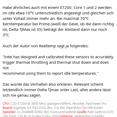
Habe ähnliches auch mit einem E7200. Core 1 und 2 werden
im idle etwa 10°C unterschiedlich angezeigt und gleichen sich
unter Vollast immer mehr an. Bei maximal 70°C
Kerntemperatur bei Prime (weiß der Geier, ob die dann richtig
ist, Delta TJMax ist 35) beträgt der Abstand dann nur noch
3°C.
Auch der Autor von Realtemp sagt ja folgendes:
"Intel has designed and calibrated these sensors to accurately
trigger thermal throttling and thermal shut down and does
not
recommend using them to report idle temperatures."
Das würde das Verhalten also erklären. Relevant scheint
letztendlich immer Delta TJmax unter Last, alles andere lässt
sich nie genau sagen.
CPU:
C2D E7200 @ 3800 MHz (plangeschliffen), Revoltec PipeTower Pro
Board:
Gigabyte GA-P35-DS3L Rev. 2.0, EKL Alpenföhn Ötzi NB-Kühler
Speicher:
2x 2048MB DDR2-800 Transcend JetRAM
Grafik:
Palit Geforce GTX
260 Sonic 216 @ 2x Scythe S-Flex 1600
Gehäuse:
gedämmtes Chieftec