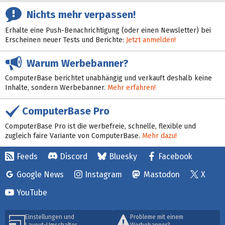
Nichts mehr verpassen!
Erhalte eine Push-Benachrichtigung (oder einen Newsletter) bei
Erscheinen neuer Tests und Berichte:
Jetzt anmelden!
Warum Werbebanner?
ComputerBase berichtet unabhängig und verkauft deshalb keine
Inhalte, sondern Werbebanner.
Mehr erfahren!
ComputerBase Pro
ComputerBase Pro ist die werbefreie, schnelle, flexible und
zugleich faire Variante von ComputerBase.
Mehr dazu!
Feeds
Discord
Bluesky
Facebook
Google News
Instagram
Mastodon
X
YouTube
Einstellungen und
Probleme mit einem