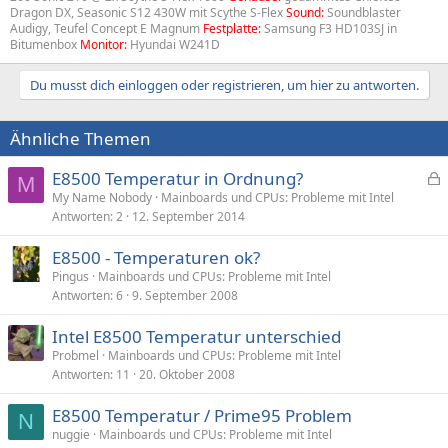
Dragon DX, Seasonic S12 430W mit Scythe S-Flex
Sound:
Soundblaster
Audigy, Teufel Concept E Magnum
Festplatte:
Samsung F3 HD103SJ in
Bitumenbox
Monitor:
Hyundai W241D
Du musst dich einloggen oder registrieren, um hier zu antworten.
Ähnliche Themen
E8500 Temperatur in Ordnung?
M
e
My Name Nobody
Mainboards und CPUs: Probleme mit Intel
Antworten
2
12. September 2014
s
p
E8500 - Temperaturen ok?
e
Pingus
Mainboards und CPUs: Probleme mit Intel
r
Antworten
6
9. September 2008
r
t
Intel E8500 Temperatur unterschied
Probmel
Mainboards und CPUs: Probleme mit Intel
Antworten
11
20. Oktober 2008
E8500 Temperatur / Prime95 Problem
N
nuggie
Mainboards und CPUs: Probleme mit Intel