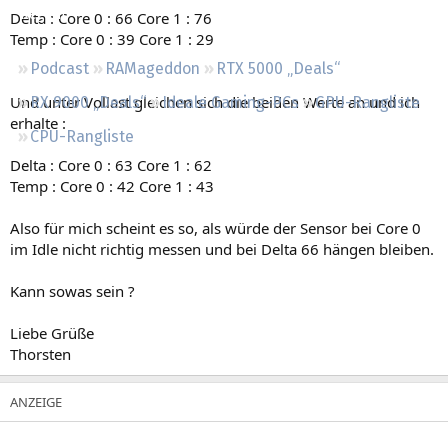
Regeln
Delta : Core 0 : 66 Core 1 : 76
Temp : Core 0 : 39 Core 1 : 29
Podcast
RAMageddon
RTX 5000 „Deals“
Und unter Vollast gleichen sich die beiden Werte an und ich
RX 9000 „Deals“
Ideale Gaming-PCs
GPU-Rangliste
erhalte :
CPU-Rangliste
Delta : Core 0 : 63 Core 1 : 62
Temp : Core 0 : 42 Core 1 : 43
Also für mich scheint es so, als würde der Sensor bei Core 0
im Idle nicht richtig messen und bei Delta 66 hängen bleiben.
Kann sowas sein ?
Liebe Grüße
Thorsten