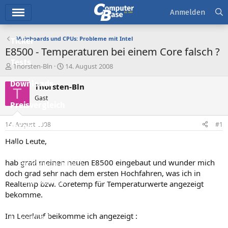
Hauptmenü
Anmelden
Mainboards und CPUs: Probleme mit Intel
Ticker
E8500 - Temperaturen bei einem Core falsch ?
Tests
E
E
Thorsten-Bln
14. August 2008
r
r
Downloads
s
s
Thorsten-Bln
T
t
t
Gast
e
e
Preisvergleich
l
l
l
l
14. August 2008
#1
Forum
e
t
r
a
Hallo Leute,
Aktuelles
m
hab grad meinen neuen E8500 eingebaut und wunder mich
Empfohlene Inhalte
doch grad sehr nach dem ersten Hochfahren, was ich in
Neue Beiträge
Realtemp bzw. Coretemp für Temperaturwerte angezeigt
bekomme.
Neueste Aktivitäten
Im Leerlauf beikomme ich angezeigt :
Leserartikel