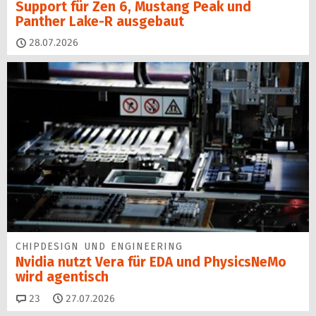
Support für Zen 6, Mustang Peak und
Panther Lake-R ausgebaut
28.07.2026
CHIPDESIGN UND ENGINEERING
Nvidia nutzt Vera für EDA und PhysicsNeMo
wird agentisch
Kommentare
23
27.07.2026