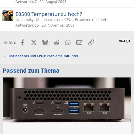
Antworten
7
20. August 2008
E8500 Temperatur zu hoch?
Nepomuky
Mainboards und CPUs: Probleme mit Intel
Antworten
25
20. November 2009
Facebook
X (Twitter)
Bluesky
Reddit
WhatsApp
E-Mail
Link
Teilen:
Mainboards und CPUs: Probleme mit Intel
Passend zum Thema