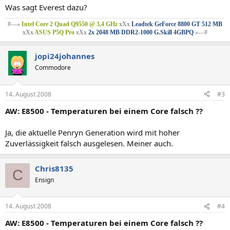
Was sagt Everest dazu?
#---»
Intel Core 2 Quad Q9550 @ 3,4 GHz
xXx
Leadtek GeForce 8800 GT 512 MB
xXx
ASUS P5Q Pro
xXx
2x 2048 MB DDR2-1000 G.Skill 4GBPQ
«---#
jopi24johannes
Commodore
14. August 2008
#3
AW: E8500 - Temperaturen bei einem Core falsch ??
Ja, die aktuelle Penryn Generation wird mit hoher
Zuverlässigkeit falsch ausgelesen. Meiner auch.
Chris8135
C
Ensign
14. August 2008
#4
AW: E8500 - Temperaturen bei einem Core falsch ??