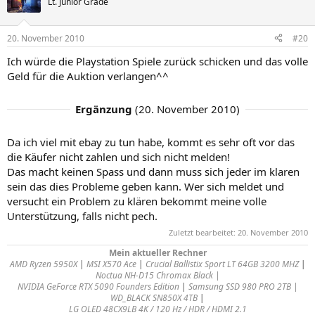
Lt. Junior Grade
20. November 2010
#20
Ich würde die Playstation Spiele zurück schicken und das volle
Geld für die Auktion verlangen^^
Ergänzung
(
20. November 2010
)
Da ich viel mit ebay zu tun habe, kommt es sehr oft vor das
die Käufer nicht zahlen und sich nicht melden!
Das macht keinen Spass und dann muss sich jeder im klaren
sein das dies Probleme geben kann. Wer sich meldet und
versucht ein Problem zu klären bekommt meine volle
Unterstützung, falls nicht pech.
Zuletzt bearbeitet:
20. November 2010
Mein aktueller Rechner
AMD Ryzen 5950X
|
MSI X570 Ace
|
Crucial Ballistix Sport LT 64GB 3200 MHZ
|
Noctua NH-D15 Chromax Black |
NVIDIA GeForce RTX 5090 Founders Edition
|
Samsung SSD 980 PRO 2TB |
WD_BLACK SN850X 4TB
|
LG OLED 48CX9LB 4K / 120 Hz / HDR / HDMI 2.1