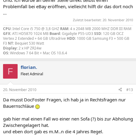
Problemfall bei eBay eröffnen, vielleicht hilft dir das dort noch
...
Zuletzt bearbeitet:
20. November 2010
CPU:
Intel Core i5 750 @ 3,8 GHZ
RAM:
4 x 2048 MB 2000 MHZ DDR III RAM
GFX:
ATI HD5870 1024 MB
Board:
Gigabyte P55-UD3
SSD:
120 GB OCZ
Vertex 2 Extended + 64 GB Ultradrive
HDD
: 1000 GB Samsung F3 + 500 GB
F3
NT:
Bequiet 530 Watt
Display:
2 x HP ZR24w
OS:
Windows 7 64 Bit + Mac OS 10.6.4
florian.
F
Fleet Admiral
20. November 2010
#13
Da musst DocFoster Fragen, ich hab ja in Rechtsfragen nur
Bauernschläue
gab hier mal einen Fall wo einer nen Sofa (?) bis zur Abholung
Zwischengelagert hat.
und eben dort gab es m.M..n die 4 Jahres Regel.