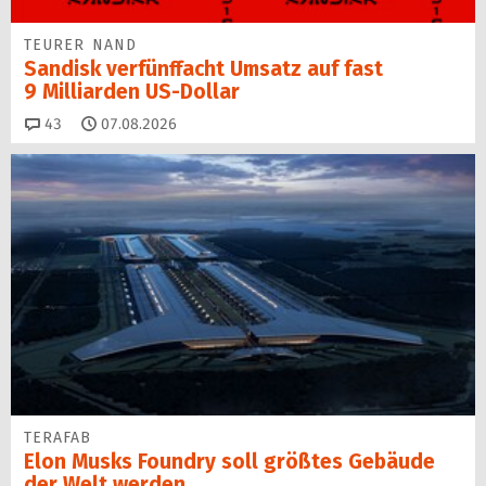
TEURER NAND
Sandisk verfünffacht Umsatz auf fast
9 Milliarden US-Dollar
Kommentare
43
07.08.2026
TERAFAB
Elon Musks Foundry soll größ­tes Gebäude
der Welt werden