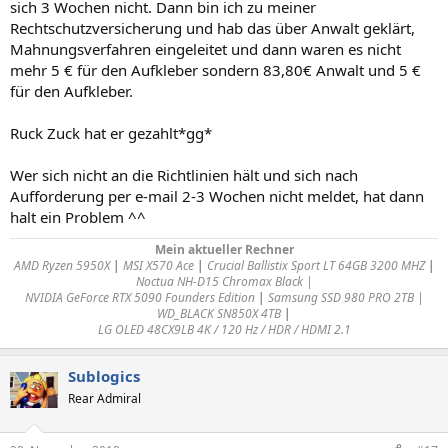
sich 3 Wochen nicht. Dann bin ich zu meiner
Rechtschutzversicherung und hab das über Anwalt geklärt,
Mahnungsverfahren eingeleitet und dann waren es nicht
mehr 5 € für den Aufkleber sondern 83,80€ Anwalt und 5 €
für den Aufkleber.
Ruck Zuck hat er gezahlt*gg*
Wer sich nicht an die Richtlinien hält und sich nach
Aufforderung per e-mail 2-3 Wochen nicht meldet, hat dann
halt ein Problem ^^
Mein aktueller Rechner
AMD Ryzen 5950X
|
MSI X570 Ace
|
Crucial Ballistix Sport LT 64GB 3200 MHZ
|
Noctua NH-D15 Chromax Black |
NVIDIA GeForce RTX 5090 Founders Edition
|
Samsung SSD 980 PRO 2TB |
WD_BLACK SN850X 4TB
|
LG OLED 48CX9LB 4K / 120 Hz / HDR / HDMI 2.1
Sublogics
Rear Admiral