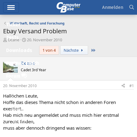
Hauptmenü
Anmelden
Wirtschaft, Recht und Forschung
Ticker
Ebay Versand Problem
Tests
E
E
Dcane
20. November 2010
r
r
Letzte
Downloads
1 von 4
Nächste
s
s
t
t
e
e
Dcane
Preisvergleich
l
l
Cadet 3rd Year
l
l
Forum
e
t
r
a
20. November 2010
#1
Aktuelles
m
Hallöchen Leute,
Empfohlene Inhalte
Hoffe das dieses Thema nicht schon in anderen Foren
exestiert..
Neue Beiträge
Hab mich neu angemeldet und muss mich hier erstmal
Neueste Aktivitäten
zurecht finden,
muss aber dennoch dringend was wissen:
Leserartikel