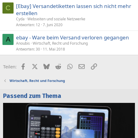
[Ebay] Versandetiketten lassen sich nicht mehr
C
erstellen
Cyda
Webseiten und soziale Netzwerke
Antworten
12
7. Juni 2020
ebay - Ware beim Versand verloren gegangen
A
Anoubis
Wirtschaft, Recht und Forschung
Antworten
30
11. Mai 2018
Facebook
X (Twitter)
Bluesky
Reddit
WhatsApp
E-Mail
Link
Teilen:
Wirtschaft, Recht und Forschung
Passend zum Thema