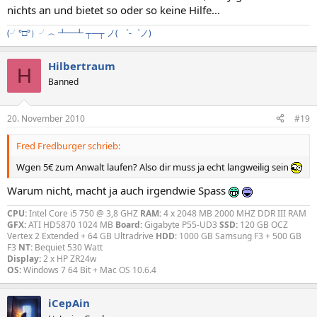
nichts an und bietet so oder so keine Hilfe...
(╯°□°）╯︵ ┻━┻
┬─┬ ノ( ゜-゜ノ)
Hilbertraum
H
Banned
20. November 2010
#19
Fred Fredburger schrieb:
Wgen 5€ zum Anwalt laufen? Also dir muss ja echt langweilig sein
Warum nicht, macht ja auch irgendwie Spass
CPU:
Intel Core i5 750 @ 3,8 GHZ
RAM:
4 x 2048 MB 2000 MHZ DDR III RAM
GFX:
ATI HD5870 1024 MB
Board:
Gigabyte P55-UD3
SSD:
120 GB OCZ
Vertex 2 Extended + 64 GB Ultradrive
HDD
: 1000 GB Samsung F3 + 500 GB
F3
NT:
Bequiet 530 Watt
Display:
2 x HP ZR24w
OS:
Windows 7 64 Bit + Mac OS 10.6.4
iCepAin