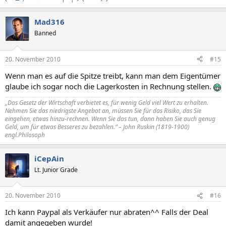
Mad316
Banned
20. November 2010
#15
Wenn man es auf die Spitze treibt, kann man dem Eigentümer
glaube ich sogar noch die Lagerkosten in Rechnung stellen.
„Das Gesetz der Wirtschaft verbietet es, für wenig Geld viel Wert zu erhalten.
Nehmen Sie das niedrigste Angebot an, müssen Sie für das Risiko, das Sie
eingehen, etwas hinzu-rechnen. Wenn Sie das tun, dann haben Sie auch genug
Geld, um für etwas Besseres zu bezahlen.“ – John Ruskin (1819-1900)
engl.Philosoph
iCepAin
Lt. Junior Grade
20. November 2010
#16
Ich kann Paypal als Verkäufer nur abraten^^ Falls der Deal
damit angegeben wurde!