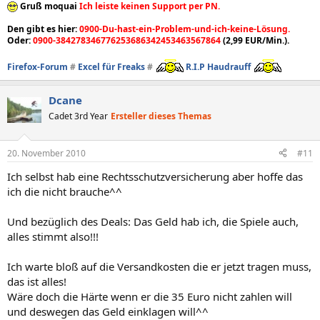
Gruß moquai
Ich leiste keinen Support per PN.
Den gibt es hier:
0900-Du-hast-ein-Problem-und-ich-keine-Lösung.
Oder:
0900-384278346776253686342453463567864
(2,99 EUR/Min.).
Firefox-Forum
#
Excel für Freaks
#
R.I.P Haudrauff
Dcane
Cadet 3rd Year
Ersteller dieses Themas
20. November 2010
#11
Ich selbst hab eine Rechtsschutzversicherung aber hoffe das
ich die nicht brauche^^
Und bezüglich des Deals: Das Geld hab ich, die Spiele auch,
alles stimmt also!!!
Ich warte bloß auf die Versandkosten die er jetzt tragen muss,
das ist alles!
Wäre doch die Härte wenn er die 35 Euro nicht zahlen will
und deswegen das Geld einklagen will^^