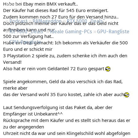
Habe bei Ebay mein BMX verkauft..
Regeln
Der Käufer hat dieses Rad für 545 Euro ersteigert.
Zudem kommen noch 27 Euro für den Versand hinzu..
Podcast
RAMageddon
RTX 5000 „Deals“
Doch plötzlich meinte der Käufer das er das Geld nicht
auftreiben kann und nur
RX 9000 „Deals“
Ideale Gaming-PCs
GPU-Rangliste
500 zur Verfügung hat..
CPU-Rangliste
Habe ein Deal gemacht: Ich bekomm als Verkäufer die 500
Euro und er schickt mir
3 Playstation 2 spiele zu, zudem schenke ich ihm auch den
Versand!
Also hat er rein vom Geldanteil 72 Euro gespart
Spiele angekommen, Geld da also verschick ich das Rad,
merke aber
das der Versand wohl 35 Euro kostet, zahle ich aber auch
Laut Sendungsverfolgung ist das Paket da, aber der
Empfänger ist Unbekannt^^
Rücksprache mit dem Käufer und es stellt sich heraus das er
zu der angegenden
Uhrzeit nicht da war und sein Klingelschild wohl abgefolgen