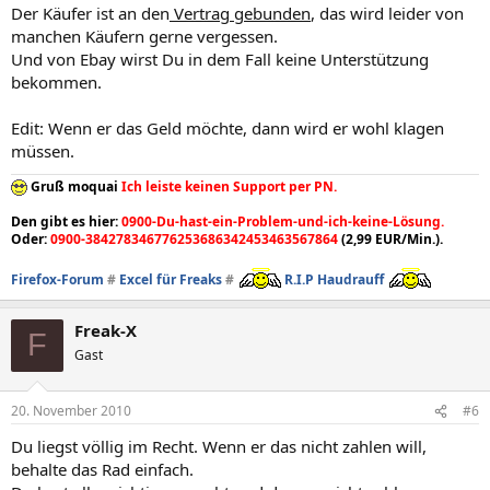
Der Käufer ist an den
Vertrag gebunden
, das wird leider von
manchen Käufern gerne vergessen.
Und von Ebay wirst Du in dem Fall keine Unterstützung
bekommen.
Edit: Wenn er das Geld möchte, dann wird er wohl klagen
müssen.
Gruß moquai
Ich leiste keinen Support per PN.
Den gibt es hier:
0900-Du-hast-ein-Problem-und-ich-keine-Lösung.
Oder:
0900-384278346776253686342453463567864
(2,99 EUR/Min.).
Firefox-Forum
#
Excel für Freaks
#
R.I.P Haudrauff
Freak-X
F
Gast
20. November 2010
#6
Du liegst völlig im Recht. Wenn er das nicht zahlen will,
behalte das Rad einfach.