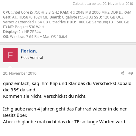
Zuletzt bearbeitet:
20. November 2010
CPU:
Intel Core i5 750 @ 3,8 GHZ
RAM:
4 x 2048 MB 2000 MHZ DDR III RAM
GFX:
ATI HD5870 1024 MB
Board:
Gigabyte P55-UD3
SSD:
120 GB OCZ
Vertex 2 Extended + 64 GB Ultradrive
HDD
: 1000 GB Samsung F3 + 500 GB
F3
NT:
Bequiet 530 Watt
Display:
2 x HP ZR24w
OS:
Windows 7 64 Bit + Mac OS 10.6.4
florian.
F
Fleet Admiral
20. November 2010
#9
ganz einfach, sag ihm Klip und Klar das du Verschickst sobald
die 35€ da sind.
Kommen sie Nicht, Verschickst du nicht.
Ich glaube nach 4 Jahren geht das Fahrrad wieder in deinen
Besitz über.
Aber ich glaube mal nicht das der TE so lange Warten wird....