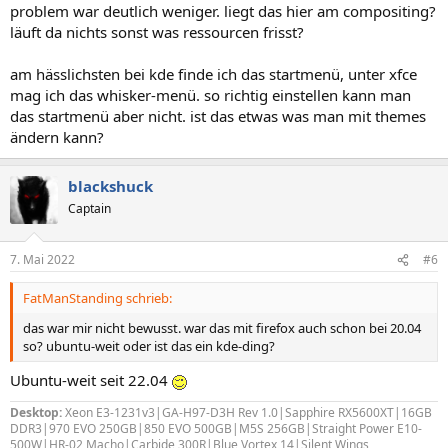
problem war deutlich weniger. liegt das hier am compositing?
läuft da nichts sonst was ressourcen frisst?
am hässlichsten bei kde finde ich das startmenü, unter xfce
mag ich das whisker-menü. so richtig einstellen kann man
das startmenü aber nicht. ist das etwas was man mit themes
ändern kann?
blackshuck
Captain
7. Mai 2022
#6
FatManStanding schrieb:
das war mir nicht bewusst. war das mit firefox auch schon bei 20.04
so? ubuntu-weit oder ist das ein kde-ding?
Ubuntu-weit seit 22.04
Desktop:
Xeon E3-1231v3|GA-H97-D3H Rev 1.0|Sapphire RX5600XT|16GB
DDR3|970 EVO 250GB|850 EVO 500GB|M5S 256GB|Straight Power E10-
500W|HR-02 Macho|Carbide 300R|Blue Vortex 14|Silent Wings