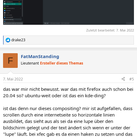
Zuletzt bearbeitet:
7. Mai 2022
drake23
R
e
a
FatManStanding
k
F
t
Lieutenant
Ersteller dieses Themas
i
o
n
7. Mai 2022
#5
e
n
das war mir nicht bewusst. war das mit firefox auch schon bei
:
20.04 so? ubuntu-weit oder ist das ein kde-ding?
ist das denn nur dieses compositing? mir ist aufgefallen, dass
scrollen durch eine internetseite so horizontale linien
ausbildet, das sieht aus als sei da eine lupe über den
bildschirm gelegt und der text ändert sich wenn er unter der
"lupe" läuft. bei xfec gab es da einen haken zu setzen und das