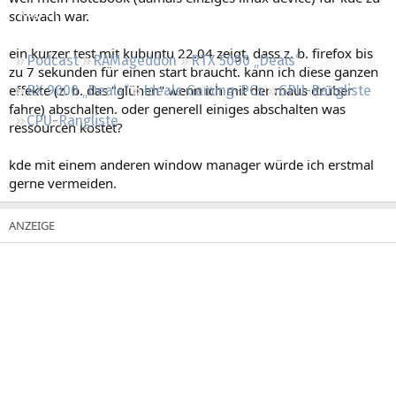
Regeln
schwach war.
ein kurzer test mit kubuntu 22.04 zeigt, dass z. b. firefox bis
Podcast
RAMageddon
RTX 5000 „Deals“
zu 7 sekunden für einen start braucht. kann ich diese ganzen
effekte (z. b. das "glühen" wenn ich mit der maus drüber
RX 9000 „Deals“
Ideale Gaming-PCs
GPU-Rangliste
fahre) abschalten. oder generell einiges abschalten was
CPU-Rangliste
ressourcen kostet?
kde mit einem anderen window manager würde ich erstmal
gerne vermeiden.