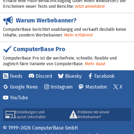
Erhalte eine Push-Benachrichtigung (oder einen Newsletter) bei
Erscheinen neuer Tests und Berichte:
Jetzt anmelden!
Warum Werbebanner?
ComputerBase berichtet unabhängig und verkauft deshalb keine
Inhalte, sondern Werbebanner.
Mehr erfahren!
ComputerBase Pro
ComputerBase Pro ist die werbefreie, schnelle, flexible und
zugleich faire Variante von ComputerBase.
Mehr dazu!
Feeds
Discord
Bluesky
Facebook
Google News
Instagram
Mastodon
X
YouTube
Einstellungen und
Probleme mit einem
Layout-Umschalter
Werbebanner?
© 1999–2026 ComputerBase GmbH