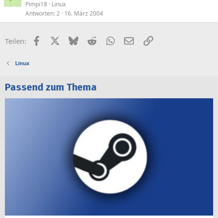
Pimpi18
Linux
Antworten
2
16. März 2004
Facebook
X (Twitter)
Bluesky
Reddit
WhatsApp
E-Mail
Link
Teilen:
Linux
Passend zum Thema