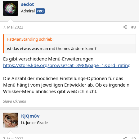
sedot
Admiral
PRO
7. Mai 2022
#8
FatManStanding schrieb:
ist das etwas was man mit themes ändern kann?
Es gibt verschiedene Menü-Erweiterungen.
https://store.kde.org/browse?cat=398&page=1&ord=rating
Die Anzahl der möglichen Einstellungs-Optionen für das
Menü hängt vom jeweiligen Entwickler ab. Ob es irgendein
Whisker-Menu ähnliches gibt weiß ich nicht.
Slava Ukraini!
KJQm8v
Lt. Junior Grade
7. Mai 2022
#9