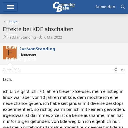
Hauptmenü
Anmelden
Linux
Ticker
Effekte bei KDE abschalten
Tests
E
E
FatManStanding
7. Mai 2022
r
r
Downloads
s
s
FatManStanding
F
t
t
Lieutenant
e
e
Preisvergleich
l
l
l
l
7. Mai 2022
#1
Forum
e
t
r
a
tach,
Aktuelles
m
ich bin eigentlich seit jahren treuer xfce-user, mein einstieg in
Empfohlene Inhalte
linux war aber vor 10 jahren mit kde. dem möchte ich eine
Neue Beiträge
neue chance geben. ich habe seit januar mit diverse desktops
experimentiert, so richtig warm bin ich mit keinem geworden.
Neueste Aktivitäten
irgendwas ist da immer. xfce ist da keine ausnahme, man hat
nur lösungen gefunden. von kde weg bin ich eigentlich nur,
Leserartikel
weil mein notebook (damals einziges linux device) für kde zu