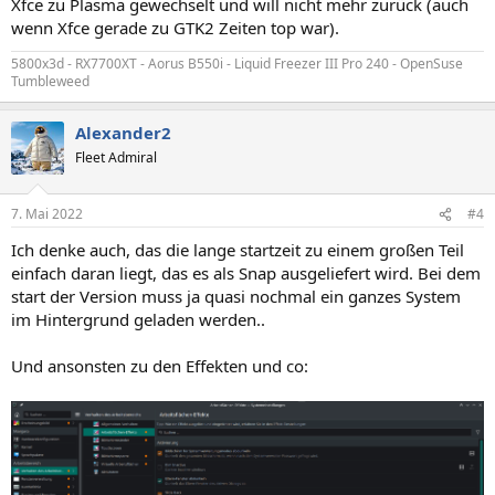
Xfce zu Plasma gewechselt und will nicht mehr zurück (auch
wenn Xfce gerade zu GTK2 Zeiten top war).
5800x3d - RX7700XT - Aorus B550i - Liquid Freezer III Pro 240 - OpenSuse
Tumbleweed
Alexander2
Fleet Admiral
7. Mai 2022
#4
Ich denke auch, das die lange startzeit zu einem großen Teil
einfach daran liegt, das es als Snap ausgeliefert wird. Bei dem
start der Version muss ja quasi nochmal ein ganzes System
im Hintergrund geladen werden..
Und ansonsten zu den Effekten und co: