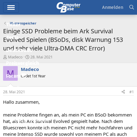
Hauptmenü
Anmelden
Massenspeicher
Ticker
Einige SSD Probleme beim Ark Survival
Tests
Evolved Spielen (BSoDs, disk Warnung 153
und sehr viele Ultra-DMA CRC Error)
Downloads
E
E
Madeco
28. Mai 2021
r
r
Preisvergleich
s
s
Madeco
M
t
t
Forum
Cadet 1st Year
e
e
l
l
Aktuelles
l
l
28. Mai 2021
#1
e
t
Empfohlene Inhalte
r
a
Hallo zusammen,
m
Neue Beiträge
meine Probleme fingen an, als mein PC ein BSoD bekommen
Neueste Aktivitäten
hat, als ich Ark Survival Evolved gespielt habe. Nach dem
Bluescreen konnte ich meinen PC nicht mehr hochfahren und
Leserartikel
meine Intenso SSD wurde sowohl von meinem PC als auch