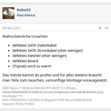
Robo32
Fleet Admiral
28. Mai 2021
#4
Wahrscheinliche Ursachen
defektes SATA Datenkabel
defektes SATA Stromkabel (eher weniger)
defektes Netzteil (eher weniger)
defektes Board
Chipsatz wird zu warm
Das meiste kannst du prüfen und für alles weitere braucht
man Teile zum tauschen, vernünftige Montage vorausgesetzt.
AMD Ryzen 7 5800X & INNO3D RTX 4070 Ti S @Wakü
ASUS CROSSHAIR VI HERO & Corsair Vengeance LED 4x8GB @3200
(expl.
Heizkörper^^)
ROG STRIX B550-F GAMING & Kingston FURY Beast 64GB @3200
Seasonic Prime PX-850