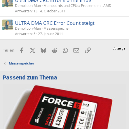
Ultra DMA CRC Error`s ohne Ende
Demolition-Man
Mainboards und CPUs: Probleme mit AMD
Antworten
13
4. Oktober 2011
ULTRA DMA CRC Error Count steigt
Demolition-Man
Massenspeicher
Antworten
5
27. Januar 2011
Facebook
X (Twitter)
Bluesky
Reddit
WhatsApp
E-Mail
Link
Teilen:
Massenspeicher
Passend zum Thema