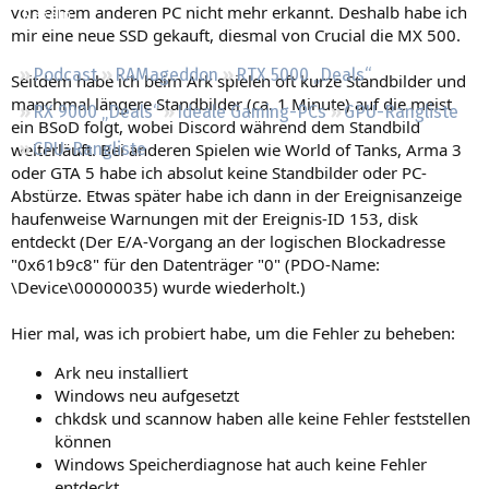
von einem anderen PC nicht mehr erkannt. Deshalb habe ich
Regeln
mir eine neue SSD gekauft, diesmal von Crucial die MX 500.
Podcast
RAMageddon
RTX 5000 „Deals“
Seitdem habe ich beim Ark spielen oft kurze Standbilder und
manchmal längere Standbilder (ca. 1 Minute) auf die meist
RX 9000 „Deals“
Ideale Gaming-PCs
GPU-Rangliste
ein BSoD folgt, wobei Discord während dem Standbild
weiterläuft. Bei anderen Spielen wie World of Tanks, Arma 3
CPU-Rangliste
oder GTA 5 habe ich absolut keine Standbilder oder PC-
Abstürze. Etwas später habe ich dann in der Ereignisanzeige
haufenweise Warnungen mit der Ereignis-ID 153, disk
entdeckt (Der E/A-Vorgang an der logischen Blockadresse
"0x61b9c8" für den Datenträger "0" (PDO-Name:
\Device\00000035) wurde wiederholt.)
Hier mal, was ich probiert habe, um die Fehler zu beheben:
Ark neu installiert
Windows neu aufgesetzt
chkdsk und scannow haben alle keine Fehler feststellen
können
Windows Speicherdiagnose hat auch keine Fehler
entdeckt