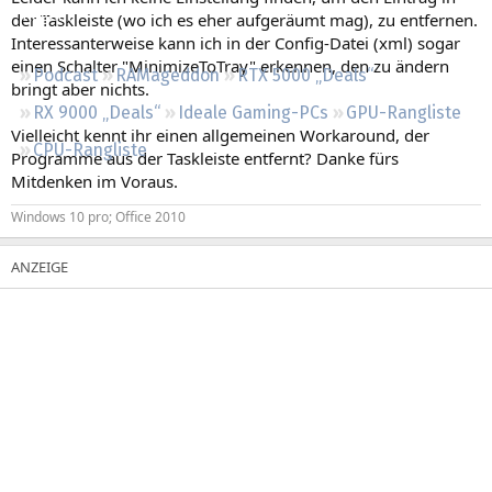
Regeln
der Taskleiste (wo ich es eher aufgeräumt mag), zu entfernen.
Interessanterweise kann ich in der Config-Datei (xml) sogar
einen Schalter "MinimizeToTray" erkennen, den zu ändern
Podcast
RAMageddon
RTX 5000 „Deals“
bringt aber nichts.
RX 9000 „Deals“
Ideale Gaming-PCs
GPU-Rangliste
Vielleicht kennt ihr einen allgemeinen Workaround, der
CPU-Rangliste
Programme aus der Taskleiste entfernt? Danke fürs
Mitdenken im Voraus.
Windows 10 pro; Office 2010