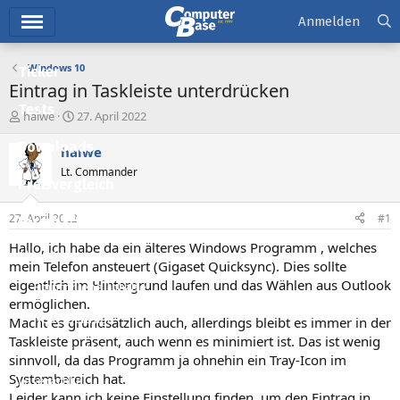
Hauptmenü
Anmelden
Windows 10
Ticker
Eintrag in Taskleiste unterdrücken
Tests
E
E
halwe
27. April 2022
r
r
Downloads
s
s
halwe
t
t
Lt. Commander
e
e
Preisvergleich
l
l
l
l
27. April 2022
#1
Forum
e
t
r
a
Hallo, ich habe da ein älteres Windows Programm , welches
Aktuelles
m
mein Telefon ansteuert (Gigaset Quicksync). Dies sollte
eigentlich im Hintergrund laufen und das Wählen aus Outlook
Empfohlene Inhalte
ermöglichen.
Neue Beiträge
Macht es grundsätzlich auch, allerdings bleibt es immer in der
Taskleiste präsent, auch wenn es minimiert ist. Das ist wenig
Neueste Aktivitäten
sinnvoll, da das Programm ja ohnehin ein Tray-Icon im
Systembereich hat.
Leserartikel
Leider kann ich keine Einstellung finden, um den Eintrag in