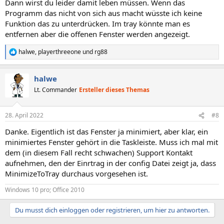
Dann wirst du leider damit leben müssen. Wenn das
Programm das nicht von sich aus macht wüsste ich keine
Funktion das zu unterdrücken. Im tray könnte man es
entfernen aber die offenen Fenster werden angezeigt.
halwe
,
playerthreeone
und
rg88
R
e
a
halwe
k
t
Lt. Commander
Ersteller dieses Themas
i
o
n
28. April 2022
#8
e
n
Danke. Eigentlich ist das Fenster ja minimiert, aber klar, ein
:
minimiertes Fenster gehört in die Taskleiste. Muss ich mal mit
dem (in diesem Fall recht schwachen) Support Kontakt
aufnehmen, den der Einrtrag in der config Datei zeigt ja, dass
MinimizeToTray durchaus vorgesehen ist.
Windows 10 pro; Office 2010
Du musst dich einloggen oder registrieren, um hier zu antworten.