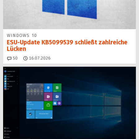
WINDOWS 10
ESU-Update KB5099539 schließt zahlreiche
Lücken
Kommentare
50
16.07.2026