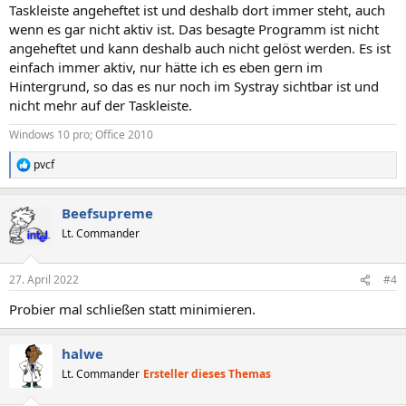
Taskleiste angeheftet ist und deshalb dort immer steht, auch
wenn es gar nicht aktiv ist. Das besagte Programm ist nicht
angeheftet und kann deshalb auch nicht gelöst werden. Es ist
einfach immer aktiv, nur hätte ich es eben gern im
Hintergrund, so das es nur noch im Systray sichtbar ist und
nicht mehr auf der Taskleiste.
Windows 10 pro; Office 2010
pvcf
R
e
a
Beefsupreme
k
t
Lt. Commander
i
o
n
27. April 2022
#4
e
n
Probier mal schließen statt minimieren.
:
halwe
Lt. Commander
Ersteller dieses Themas