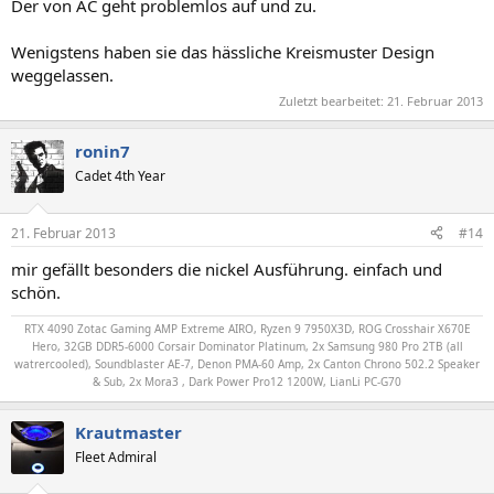
Der von AC geht problemlos auf und zu.
Wenigstens haben sie das hässliche Kreismuster Design
weggelassen.
Zuletzt bearbeitet:
21. Februar 2013
ronin7
Cadet 4th Year
21. Februar 2013
#14
mir gefällt besonders die nickel Ausführung. einfach und
schön.
RTX 4090 Zotac Gaming AMP Extreme AIRO, Ryzen 9 7950X3D, ROG Crosshair X670E
Hero, 32GB DDR5-6000 Corsair Dominator Platinum, 2x Samsung 980 Pro 2TB (all
watrercooled), Soundblaster AE-7, Denon PMA-60 Amp, 2x Canton Chrono 502.2 Speaker
& Sub, 2x Mora3 , Dark Power Pro12 1200W, LianLi PC-G70
Krautmaster
Fleet Admiral