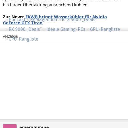
bei hoher Übertaktung ausreichend kühlen.
Regeln
Zur News:
EKWB bringt Wasserkühler für Nvidia
Podcast
RAMageddon
RTX 5000 „Deals“
GeForce GTX Titan
RX 9000 „Deals“
Ideale Gaming-PCs
GPU-Rangliste
CPU-Rangliste
emeraldmine