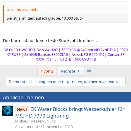
rosenholz schrieb:
Sie ist ja limitiert auf ich glaube, 10.000 Stück.
Die Karte ist auf keine feste Stückzahl limitiert .
G8 OLED UWQHD
|
DAN A4 H2O
|
5800X3D @240mm AiO 2xNF-F12
|
9070
XT PURE
|
2x16GB Ballistix 3800CL16
|
Asrock PG B550 ITX
|
Corsair
SF
750W Pt
|
P5 Plus 2TB
|
960 EVO 1TB
Letzte
1 von 2
Nächste
Du musst dich einloggen oder registrieren, um hier zu antworten.
Ähnliche Themen
EK Water Blocks bringt Wasserkühler für
News
MSI HD 7970 Lightning
MichaG
Wasserkühlung
Antworten
14
12. November 2013