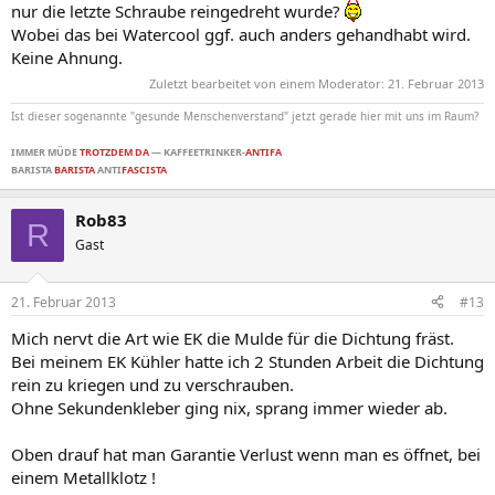
nur die letzte Schraube reingedreht wurde?
Wobei das bei Watercool ggf. auch anders gehandhabt wird.
Keine Ahnung.
Zuletzt bearbeitet von einem Moderator:
21. Februar 2013
Ist dieser sogenannte "gesunde Menschenverstand" jetzt gerade hier mit uns im Raum?
IMMER MÜDE
TROTZDEM DA
—
KAFFEETRINKER-
ANTIFA
BARISTA
BARISTA
ANTI
FASCISTA
Rob83
R
Gast
21. Februar 2013
#13
Mich nervt die Art wie EK die Mulde für die Dichtung fräst.
Bei meinem EK Kühler hatte ich 2 Stunden Arbeit die Dichtung
rein zu kriegen und zu verschrauben.
Ohne Sekundenkleber ging nix, sprang immer wieder ab.
Oben drauf hat man Garantie Verlust wenn man es öffnet, bei
einem Metallklotz !