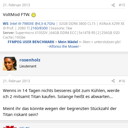
21. Februar 2013
#15
VoltMod FTW.
WS
:
Intel i9-7980XE @4,3-4,7Ghz
| 32GB DDR4 3800 CL15 | ASRock X299 XE
i9 Prof. | 2080 TI
2160/8300
|Seasonic 1kw
Server:
Supermicro X10SDV |64GB DDR4 ECC|5x14TB R5|2|256GB SSD
Cache|10Gbe
FFMPEG USER BENCHMARK
+
Mein Mädel
<-
liken + unterstützen plz!
~
Alfonso the Mower
~​
rosenholz
Lieutenant
21. Februar 2013
#16
Wenns in 14 Tagen nichts besseres gibt zum Kühlen, werde
ich 2 mitsamt Titan kaufen. Solange heißt es abwarten...
Meint ihr das könnte wegen der begrenzten Stückzahl der
Titan riskant sein?