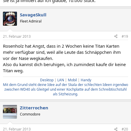
Sie ist ja limitiert auf ich glaube, 10.000 Stück.
SavageSkull
Fleet Admiral
21. Februar 2013
#19
Rosenholz hat Angst, dass in 2 Wochen keine Titan Karten
mehr verfügbar sind, weil alle Leute das Schnäppchen ihm
vor der Nase wegkaufen.
Also du kannst dich beruhigen, ich zumindest kaufe dir keine
Titan weg.
Desktop
|
LAN
|
Mobil
|
Handy
Mit dem Grund steht deine Idee auf der Skala der schlechten Ideen irgendwo
zwischen WD40 als Gleitgel und einer Kochplatte auf dem Schreibtischstuhl
als Sitzheizung.
Zitterrochen
Commodore
21. Februar 2013
#20