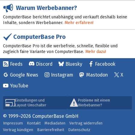
Warum Werbebanner?
ComputerBase berichtet unabhängig und verkauft deshalb keine
Inhalte, sondern Werbebanner.
Mehr erfahren!
ComputerBase Pro
ComputerBase Pro ist die werbefreie, schnelle, flexible und
zugleich faire Variante von ComputerBase.
Mehr dazu!
Feeds
Discord
Bluesky
Facebook
Google News
Instagram
Mastodon
X
YouTube
Einstellungen und
Probleme mit einem
Layout-Umschalter
Werbebanner?
© 1999–2026 ComputerBase GmbH
Impressum
Kontakt
Mediadaten
Vertrag widerrufen
Vertrag kündigen
Barrierefreiheit
Datenschutz