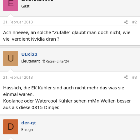
E
Gast
21. Februar 2013
#2
Ach nneeee, an solche "Zufälle" glaubt man doch nicht, wie
viel verdient Nvidia dran ?
ULKi22
U
Lieutenant
🎅Rätsel-Elite ’24
21. Februar 2013
#3
Hässlich, die EK Kühler sind auch nicht mehr das was sie
einmal waren.
Koolance oder Watercool Kühler sehen mMn Welten besser
aus als diese 0815 Dinger.
der-gt
D
Ensign