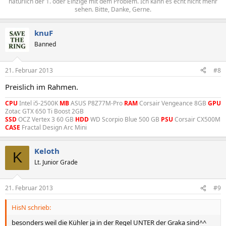
natürlich der 1. oder Einzige mit dem Problem. Ich kann es echt nicht mehr
sehen. Bitte, Danke, Gerne.​
knuF
Banned
21. Februar 2013
#8
Preislich im Rahmen.
CPU
Intel i5-2500K
MB
ASUS P8Z77M-Pro
RAM
Corsair Vengeance 8GB
GPU
Zotac GTX 650 Ti Boost 2GB
SSD
OCZ Vertex 3 60 GB
HDD
WD Scorpio Blue 500 GB
PSU
Corsair CX500M
CASE
Fractal Design Arc Mini
Keloth
K
Lt. Junior Grade
21. Februar 2013
#9
HisN schrieb:
besonders weil die Kühler ja in der Regel UNTER der Graka sind^^