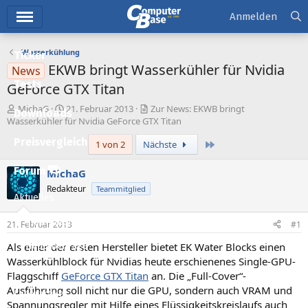
Hauptmenü
Anmelden
Wasserkühlung
Ticker
EKWB bringt Wasserkühler für Nvidia
News
Tests
GeForce GTX Titan
E
E
MichaG
21. Februar 2013
Zur News: EKWB bringt
Downloads
r
r
Wasserkühler für Nvidia GeForce GTX Titan
s
s
Preisvergleich
Letzte
1 von 2
Nächste
t
t
e
e
l
l
Forum
MichaG
l
l
Redakteur
Teammitglied
e
t
Aktuelles
r
a
m
Empfohlene Inhalte
21. Februar 2013
#1
Als einer der ersten Hersteller bietet EK Water Blocks einen
Neue Beiträge
Wasserkühlblock für Nvidias heute erschienenes Single-GPU-
Neueste Aktivitäten
Flaggschiff
GeForce GTX Titan
an. Die „Full-Cover“-
Ausführung soll nicht nur die GPU, sondern auch VRAM und
Leserartikel
Spannungsregler mit Hilfe eines Flüssigkeitskreislaufs auch