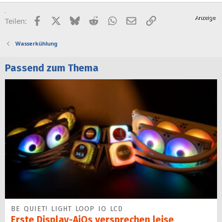
Facebook
X (Twitter)
Bluesky
Reddit
WhatsApp
E-Mail
Link
Teilen:
Wasserkühlung
Passend zum Thema
BE QUIET! LIGHT LOOP IO LCD
Erste Display-AiOs versprechen leise