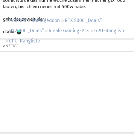
Regeln
laufen, bis ich ein neues mit 500w habe.
geht das soweit klar??
Podcast
RAMageddon
RTX 5000 „Deals“
RX 9000 „Deals“
Ideale Gaming-PCs
GPU-Rangliste
danke
CPU-Rangliste