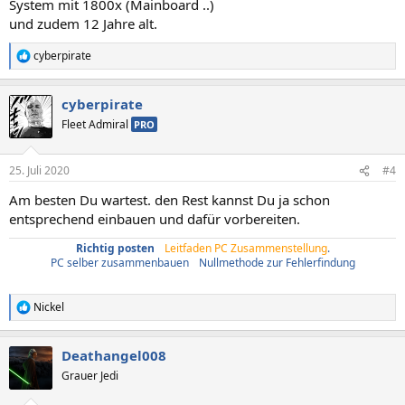
System mit 1800x (Mainboard ..)
und zudem 12 Jahre alt.
cyberpirate
R
e
a
cyberpirate
k
t
Fleet Admiral
PRO
i
o
n
25. Juli 2020
#4
e
n
Am besten Du wartest. den Rest kannst Du ja schon
:
entsprechend einbauen und dafür vorbereiten.
Richtig posten
/
Leitfaden PC Zusammenstellung
.
PC selber zusammenbauen
/
Nullmethode zur Fehlerfindung
Nickel
R
e
a
Deathangel008
k
t
Grauer Jedi
i
o