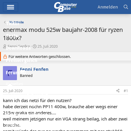
Hauptmenü
Anmelden
Netzteile
Ticker
enermax modu 525w baujahr-2008 für ryzen
Tests
1800x?
E
E
Fenni Fenfen
25. Juli 2020
Downloads
r
r
s
Für weitere Antworten geschlossen.
s
Preisvergleich
t
t
e
e
Fenni Fenfen
F
l
l
Forum
Banned
l
l
e
t
Aktuelles
r
a
25. Juli 2020
#1
m
Empfohlene Inhalte
kann ich das netzi für den nutzen?
Neue Beiträge
habe derzeit nochn PP11 400w, brauche aber wegs einer
215w graka ein anderes....
Neueste Aktivitäten
weil meinem jetzigen nur ein VGA strang beilag, ich aber zwei
brauche.
Leserartikel
somit würde das nur ne woche zusammen mit ner gtx1060