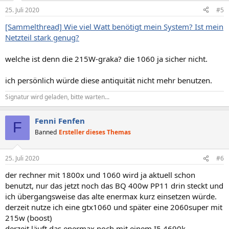
n
25. Juli 2020
#5
e
n
[Sammelthread] Wie viel Watt benötigt mein System? Ist mein
:
Netzteil stark genug?
welche ist denn die 215W-graka? die 1060 ja sicher nicht.
ich persönlich würde diese antiquität nicht mehr benutzen.
Signatur wird geladen, bitte warten...
Fenni Fenfen
F
Banned
Ersteller dieses Themas
25. Juli 2020
#6
der rechner mit 1800x und 1060 wird ja aktuell schon
benutzt, nur das jetzt noch das BQ 400w PP11 drin steckt und
ich übergangsweise das alte enermax kurz einsetzen würde.
derzeit nutze ich eine gtx1060 und später eine 2060super mit
215w (boost)
derzeit läuft das enermax noch mit einem I5 4690k