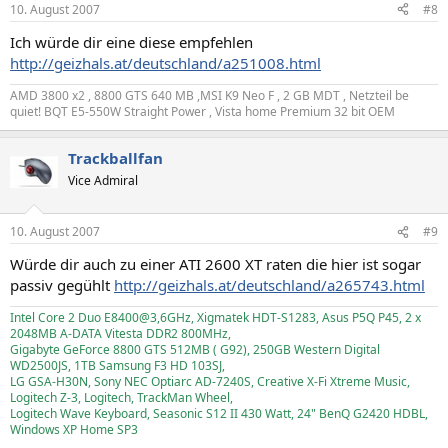
10. August 2007
#8
Ich würde dir eine diese empfehlen
http://geizhals.at/deutschland/a251008.html
AMD 3800 x2 , 8800 GTS 640 MB ,MSI K9 Neo F , 2 GB MDT , Netzteil be
quiet! BQT E5-550W Straight Power , Vista home Premium 32 bit OEM
Trackballfan
Vice Admiral
10. August 2007
#9
Würde dir auch zu einer ATI 2600 XT raten die hier ist sogar
passiv gegühlt
http://geizhals.at/deutschland/a265743.html
Intel Core 2 Duo E8400@3,6GHz, Xigmatek HDT-S1283, Asus P5Q P45, 2 x
2048MB A-DATA Vitesta DDR2 800MHz,
Gigabyte GeForce 8800 GTS 512MB ( G92), 250GB Western Digital
WD2500JS, 1TB Samsung F3 HD 103SJ,
LG GSA-H30N, Sony NEC Optiarc AD-7240S, Creative X-Fi Xtreme Music,
Logitech Z-3, Logitech, TrackMan Wheel,
Logitech Wave Keyboard, Seasonic S12 II 430 Watt, 24" BenQ G2420 HDBL,
Windows XP Home SP3