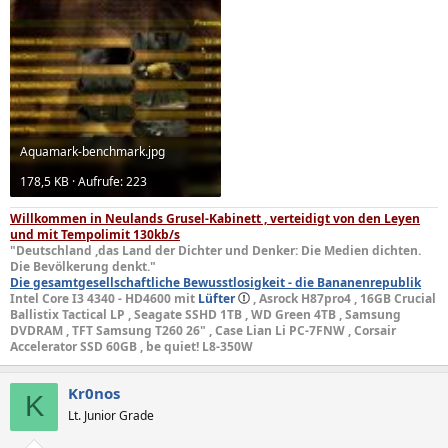
Aquamark-benchmark.jpg
178,5 KB · Aufrufe: 223
Willkommen in Neulands Grusel-Kabinett , verteidigt von den Leyen
und mit Tempolimit 130kb/s
"Deutschland ,das Land der Dichter und Denker: Die Medien dichten.
Die Bevölkerung denkt."
Die gesamtgesellschaftliche Bewusstlosigkeit - die Bananenrepublik
Intel Core I3 4340 - HD4600 mit
Lüfter
, Asrock H87pro4 , 16GB Crucial
Ballistix Tactical LP , Seagate SSHD 1TB , WD Green 4TB , Samsung
DVDRAM , TFT Samsung T260 26" , Case Lian Li PC-7FNW , Corsair
Accelerator SSD 60GB , be quiet! L8-350W
Kr0nos
K
Lt. Junior Grade