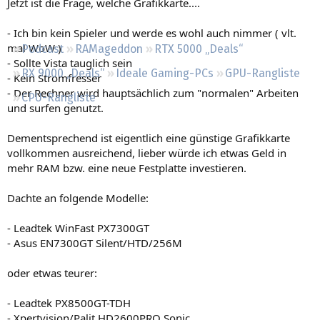
Jetzt ist die Frage, welche Grafikkarte....
Regeln
- Ich bin kein Spieler und werde es wohl auch nimmer ( vlt.
mal WoW )
Podcast
RAMageddon
RTX 5000 „Deals“
- Sollte Vista tauglich sein
RX 9000 „Deals“
Ideale Gaming-PCs
GPU-Rangliste
- Kein Stromfresser
- Der Rechner wird hauptsächlich zum "normalen" Arbeiten
CPU-Rangliste
und surfen genutzt.
Dementsprechend ist eigentlich eine günstige Grafikkarte
vollkommen ausreichend, lieber würde ich etwas Geld in
mehr RAM bzw. eine neue Festplatte investieren.
Dachte an folgende Modelle:
- Leadtek WinFast PX7300GT
- Asus EN7300GT Silent/HTD/256M
oder etwas teurer:
- Leadtek PX8500GT-TDH
- Xpertvision/Palit HD2600PRO Sonic