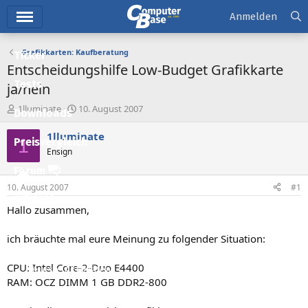
Hauptmenü
Anmelden
Grafikkarten: Kaufberatung
Ticker
Entscheidungshilfe Low-Budget Grafikkarte
Tests
ja/nein
E
E
1lluminate
10. August 2007
Downloads
r
r
s
s
1lluminate
1
Preisvergleich
t
t
Ensign
e
e
l
l
Forum
l
l
10. August 2007
#1
e
t
Aktuelles
r
a
Hallo zusammen,
m
Empfohlene Inhalte
ich bräuchte mal eure Meinung zu folgender Situation:
Neue Beiträge
CPU: Intel Core-2-Duo E4400
Neueste Aktivitäten
RAM: OCZ DIMM 1 GB DDR2-800
Leserartikel