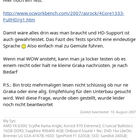
Hier noch ein Test:
http://www.ocworkbench.com/2007/asrock/4Core1333-
FullHD/g1.htm
Damit wäre alles drin was man braucht und HD-Support ist
auch gewährleistet. Das Fazit des Tests spricht eine eindeutige
Sprache
Also einfach mal zu Gemüte führen.
Wenn mal WOW ansteht, kann man ja locker testen ob es
einem reicht oder halt ne kleine Graka nachrüsten. Je nach
Bedarf
P.S.: Bin trotz mehrmaligen lesen nicht schlüssig ob nur ne
Graka oder eine allg. Empfehlung für den Unterbau gesucht
wird. Weil diese Frage, wurde oben gestellt, wurde leider
noch nicht beantwortet
Zuletzt bearbeitet:
10. August 2007
My Sys:
AMD FX-6300; Scythe Kama Angle; Asrock 970 Extreme3; Cruncial Ballistics
16GB DDR3; Sapphire RX6400 4GB; OnBoard Sound + Nic; DVD 16x LiteOn;
Brenner LG GSA-4167B; HDD: SpinPoint F1 320GB; SSD: Sandisk 240GB;