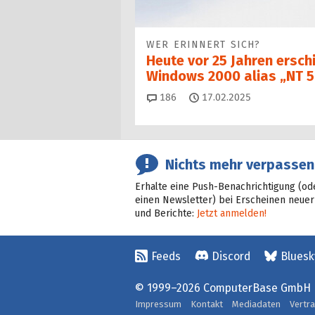
WER ERINNERT SICH?
Heute vor 25 Jahren ersch
Windows 2000 alias „NT 5
Kommentare
186
17.02.2025
Nichts mehr verpassen
Erhalte eine Push-Benachrichtigung (od
einen Newsletter) bei Erscheinen neuer
und Berichte:
Jetzt anmelden!
Feeds
Discord
Bluesk
© 1999–2026 ComputerBase GmbH
Impressum
Kontakt
Mediadaten
Vertr