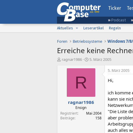
Ticker
Te
Podcast
Aktuelles
Leserartikel
Regeln
Foren
Betriebssysteme
Windows 7/8/
Erreiche keine Rechne
E
E
ragnar1986
5. März 2005
r
r
s
s
5. März 2005
t
t
R
Hi,
e
e
l
l
l
l
ich komme e
e
t
kann sie nic
ragnar1986
r
a
Netzwerkumg
m
Ensign
"Die Liste d
Registriert
Mai 2004
aber problem
Beiträge
158
Arbeitsgrupp
auch alles w