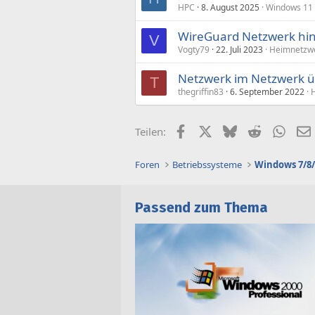
HPC
8. August 2025
Windows 11
WireGuard Netzwerk hint
V
Vogty79
22. Juli 2023
Heimnetzwe
Netzwerk im Netzwerk ü
T
thegriffin83
6. September 2022
Facebook
X (Twitter)
Bluesky
Reddit
What
Teilen:
Foren
Betriebssysteme
Windows 7/8/
Passend zum Thema