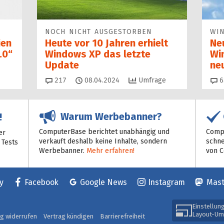
NOCH NICHT AUSGESTORBEN
WI
ien
Heute vor 10 Jahren erhielt
Ne
.0“
Windows XP das letzte
Wi
Update
ne
Kommentare
217
08.04.2024
Umfrage
6
Warum Werbebanner?
!
ComputerBase berichtet unabhängig und
Compu
er
verkauft deshalb keine Inhalte, sondern
schne
 Tests
Werbebanner.
Mehr erfahren!
von 
y
Facebook
Google News
Instagram
Mas
Einstellun
Layout-Um
ag widerrufen
Vertrag kündigen
Barrierefreiheit