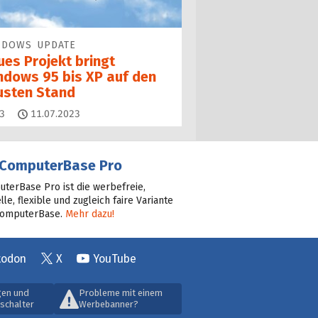
NDOWS UPDATE
ues Projekt bringt
ndows 95 bis XP auf den
usten Stand
Kommentare
3
11.07.2023
ComputerBase Pro
terBase Pro ist die werbefreie,
lle, flexible und zugleich faire Variante
ComputerBase.
Mehr dazu!
todon
X
YouTube
gen und
Probleme mit einem
schalter
Werbebanner?