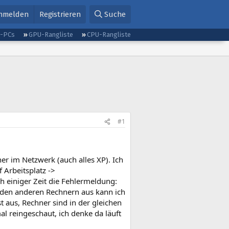
nmelden
Registrieren
Suche
g-PCs
GPU-Rangliste
CPU-Rangliste
#1
r im Netzwerk (auch alles XP). Ich
 Arbeitsplatz ->
einiger Zeit die Fehlermeldung:
on den anderen Rechnern aus kann ich
t aus, Rechner sind in der gleichen
al reingeschaut, ich denke da läuft