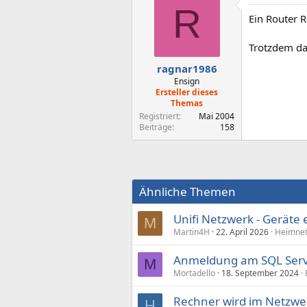
R
Ein Router R
Trotzdem da
ragnar1986
Ensign
Ersteller dieses
Themas
Registriert
Mai 2004
Beiträge
158
Ähnliche Themen
Unifi Netzwerk - Geräte 
M
Martin4H
22. April 2026
Heimnet
Anmeldung am SQL Serv
M
Mortadello
18. September 2024
Rechner wird im Netzwe
H