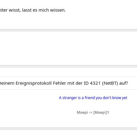
ter wisst, lasst es mich wissen.
Deinem Ereignisprotokoll Fehler mit der ID 4321 (NetBT) auf?
A stranger is a friend you don't know yet​
Moepi -> [Moepi]1