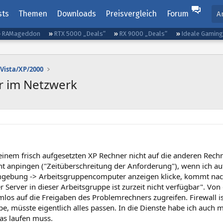
sts
Themen
Downloads
Preisvergleich
Forum
A
RAMageddon
RTX 5000 „Deals“
RX 9000 „Deals“
Ideale Gamin
Vista/XP/2000
r im Netzwerk
inem frisch aufgesetzten XP Rechner nicht auf die anderen Rechne
ht anpingen ("Zeitüberschreitung der Anforderung"), wenn ich auf
ebung -> Arbeitsgruppencomputer anzeigen klicke, kommt nach 
er Server in dieser Arbeitsgruppe ist zurzeit nicht verfügbar". V
los auf die Freigaben des Problemrechners zugreifen. Firewall is
e, müsste eigentlich alles passen. In die Dienste habe ich auch m
as laufen muss.