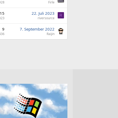
928
Firle
15
22. Juli 2023
R
323
riversource
9
7. September 2022
436
Raijin