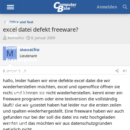
Hauptmenü
Anmelden
Office und Text
Ticker
excel datei defekt freeware?
Tests
E
E
Monschu
8. Januar 2009
r
r
Downloads
s
s
Monschu
M
t
t
Lieutenant
e
e
Preisvergleich
l
l
l
l
8. Januar 2009
#1
Forum
e
t
r
a
hallo, leider haben wir eine defekte excel datei die wir
Aktuelles
m
wiederherstellen möchten, excel und openoffice öffnen sie
nicht und können sie nicht wiederherstellen. kennt einer ein
Empfohlene Inhalte
freeware programm oder eine testversion die vollständig
Neue Beiträge
läuft? die wir getestet haben hat leider nur die ersten zeilen
und spalten wiederhergestellt. Eine freeware haben wir auch
Neueste Aktivitäten
gefunden nur bei der soll die datei ins netz hochgeladen
werden und das möchten wir aus datenschutzgründen
Leserartikel
natürlich nicht.