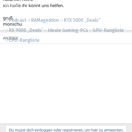
Regeln
ich hoffe ihr könnt uns helfen.
gruß
Podcast
RAMageddon
RTX 5000 „Deals“
monschu
RX 9000 „Deals“
Ideale Gaming-PCs
GPU-Rangliste
CPU-Rangliste
Du musst dich einloggen oder registrieren, um hier zu antworten.