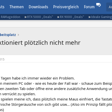
sts
Themen
Downloads
Preisvergleich
Forum
A
RAMageddon
RTX 5000 „Deals“
RX 9000 „Deals“
Ideale Gamin
beitsplatz
ioniert plötzlich nicht mehr
015
ar Tagen habe ich immer wieder ein Problem.
an meinem PC oder - wie es heute der Fall war - schaue zum Beis
inen zweiten Tab oder öffne eine andere zusätzliche Anwendung 
 verrückt zu spielen.
 spielen meine ich, dass plötzlich meine Maus einfriert, die Tastat
sche Störgeräusche von sich gibt usw... (Also im Prinzip fällt plöt
us)