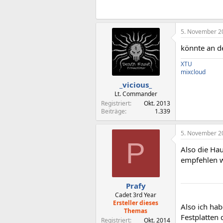
5. November 2
könnte an de
XTU
mixcloud
_vicious_
Lt. Commander
Registriert
Okt. 2013
Beiträge
1.339
5. November 2
P
Also die Hau
empfehlen w
Prafy
Cadet 3rd Year
Ersteller dieses
Also ich ha
Themas
Festplatten
Registriert
Okt. 2014