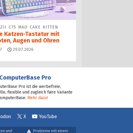
ZII C75 MAO CAKE KITTEN
ne Katzen-Tastatur mit
oten, Augen und Ohren
Kommentare
7
29.07.2026
ComputerBase Pro
terBase Pro ist die werbefreie,
lle, flexible und zugleich faire Variante
ComputerBase.
Mehr dazu!
todon
X
YouTube
gen und
Probleme mit einem