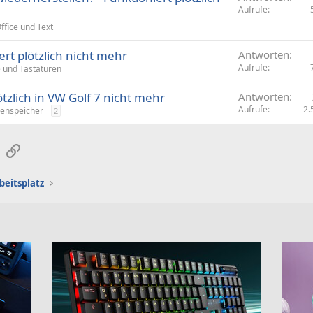
Aufrufe
ffice und Text
ert plötzlich nicht mehr
Antworten
Aufrufe
 und Tastaturen
ötzlich in VW Golf 7 nicht mehr
Antworten
Aufrufe
2.
enspeicher
2
sApp
E-Mail
Link
beitsplatz