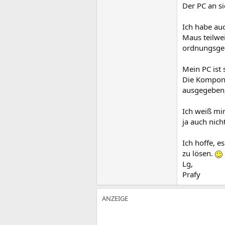
Der PC an si
Ich habe au
Maus teilwei
ordnungsge
Mein PC ist
Die Kompone
ausgegeben,
Ich weiß mi
ja auch nicht 
Ich hoffe, e
zu lösen.
Lg,
Prafy