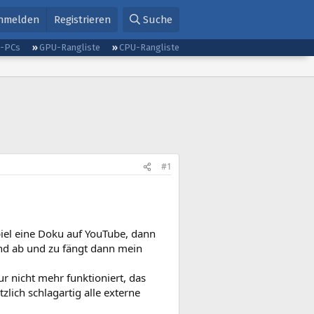
nmelden
Registrieren
Suche
g-PCs
GPU-Rangliste
CPU-Rangliste
#1
piel eine Doku auf YouTube, dann
und ab und zu fängt dann mein
ur nicht mehr funktioniert, das
zlich schlagartig alle externe