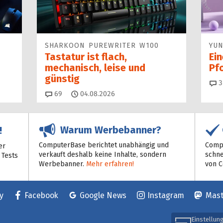
SHARKOON PUREWRITER W100
YUN
Tastatur ist flach,
Ei
mechanisch, leise und
Pf
günstig
3
Kommentare
69
04.08.2026
Warum Werbebanner?
!
ComputerBase berichtet unabhängig und
Compu
er
verkauft deshalb keine Inhalte, sondern
schne
 Tests
Werbebanner.
Mehr erfahren!
von 
y
Facebook
Google News
Instagram
Mas
Einstellun