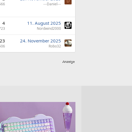
D
566
---Daniel---
4
11. August 2025
723
Nordwind2000
23
24. November 2025
506
Robo32