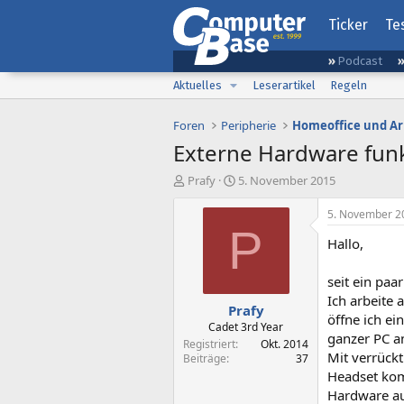
Ticker
Te
Podcast
Aktuelles
Leserartikel
Regeln
Foren
Peripherie
Homeoffice und Ar
Externe Hardware funkt
E
E
Prafy
5. November 2015
r
r
s
s
5. November 2
t
t
P
Hallo,
e
e
l
l
l
l
seit ein pa
e
t
Ich arbeite 
Prafy
r
a
öffne ich e
m
Cadet 3rd Year
ganzer PC an
Registriert
Okt. 2014
Mit verrückt
Beiträge
37
Headset komi
Hardware a