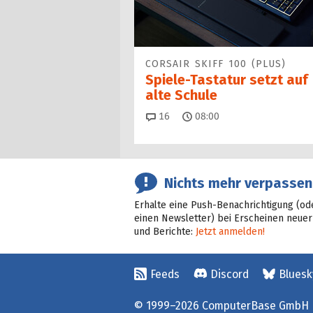
CORSAIR SKIFF 100 (PLUS)
Spiele-Tastatur setzt auf
alte Schule
Kommentare
16
08:00
Nichts mehr verpassen
Erhalte eine Push-Benachrichtigung (od
einen Newsletter) bei Erscheinen neuer
und Berichte:
Jetzt anmelden!
Feeds
Discord
Bluesk
© 1999–2026 ComputerBase GmbH