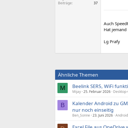
Beiträge
37
Auch SpeedFa
Hat jemand 
Lg Prafy
Ähnliche Themen
Beelink SER5, WiFi funkti
M
Mijay
25. Februar 2026
Desktop
Kalender Android zu GMX
B
nur noch einseitig
Ben_Sonne
23. Juni 2026
Android
Excel File aus OneDrive w