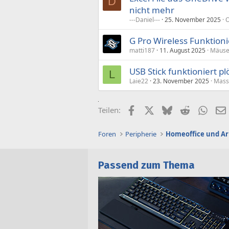
D
nicht mehr
---Daniel---
25. November 2025
O
G Pro Wireless Funktioni
matti187
11. August 2025
Mäuse
USB Stick funktioniert pl
L
Laie22
23. November 2025
Mass
Facebook
X (Twitter)
Bluesky
Reddit
What
Teilen:
Foren
Peripherie
Homeoffice und Ar
Passend zum Thema