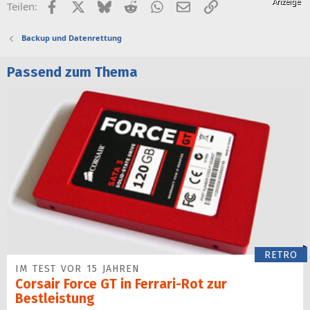
Facebook
X (Twitter)
Bluesky
Reddit
WhatsApp
E-Mail
Link
Teilen:
Backup und Datenrettung
Passend zum Thema
RETRO
IM TEST VOR 15 JAHREN
Corsair Force GT in Ferrari-Rot zur
Bestleistung