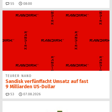
Kommentare
55
08:00
TEURER NAND
Sandisk verfünffacht Umsatz auf fast
9 Milliarden US-Dollar
Kommentare
53
07.08.2026