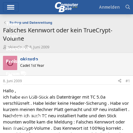
Hauptmenü
Anmelden
Backup und Datenrettung
Ticker
Falsches Kennwort oder kein TrueCrypt-
Tests
Volume
E
E
okiaydo
8. Juni 2009
Downloads
r
r
s
s
okiaydo
O
Preisvergleich
t
t
Cadet 1st Year
e
e
l
l
Forum
l
l
8. Juni 2009
#1
e
t
Aktuelles
r
a
Hallo ,
m
Empfohlene Inhalte
ich habe ein USB-Stick als Datenträger mit TC 5.0a
verschlüsselt . Habe leider keine Header-Sicherung . Habe vor
Neue Beiträge
kurzem meinen Rechner Platt gemacht und XP neu installiert .
Nachdem ich auch TC neu installiert hatte und den Stick
Neueste Aktivitäten
mounten wollte kam die Meldung : Falsches Kennwort oder
Leserartikel
kein TrueCrypt-Volume . Das Kennwort ist 100%ig korrekt .