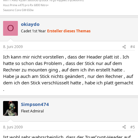
Win11 AMD Ryzen 5800X3d @Stock 16 gb Ripjaws 5 @3400mhz
Asus Prime x470 pro Rx 6800 Nitro+
Seasonic Core GM 650w
okiaydo
O
Cadet 1st Year
Ersteller dieses Themas
8. Juni 2009
#4
Ich kann mir nicht vorstellen , dass der Header platt ist . Ich
hatte so schon das Problem , dass der Stick nur auf dem
Rechner zu mounten ging , auf dem ich ihn erstellt hatte .
Habe ja auch am Stick nichts geändert , nur den Rechner , auf
dem ich den Stick verschlüsselt hatte , habe ich platt gemacht
.
Simpson474
Fleet Admiral
8. Juni 2009
#5
Ist wohl sehr wahrscheinlich, dass der TrueCrypt-Header auf