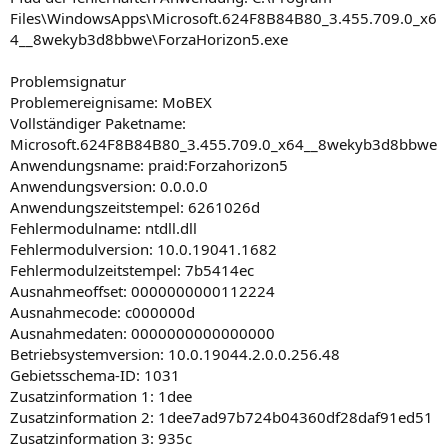
Files\WindowsApps\Microsoft.624F8B84B80_3.455.709.0_x6
4__8wekyb3d8bbwe\ForzaHorizon5.exe
Problemsignatur
Problemereignisame: MoBEX
Vollständiger Paketname:
Microsoft.624F8B84B80_3.455.709.0_x64__8wekyb3d8bbwe
Anwendungsname: praid:Forzahorizon5
Anwendungsversion: 0.0.0.0
Anwendungszeitstempel: 6261026d
Fehlermodulname: ntdll.dll
Fehlermodulversion: 10.0.19041.1682
Fehlermodulzeitstempel: 7b5414ec
Ausnahmeoffset: 0000000000112224
Ausnahmecode: c000000d
Ausnahmedaten: 0000000000000000
Betriebsystemversion: 10.0.19044.2.0.0.256.48
Gebietsschema-ID: 1031
Zusatzinformation 1: 1dee
Zusatzinformation 2: 1dee7ad97b724b04360df28daf91ed51
Zusatzinformation 3: 935c