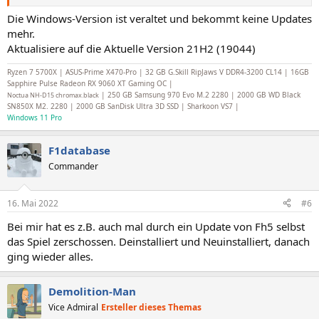
Die Windows-Version ist veraltet und bekommt keine Updates
mehr.
Aktualisiere auf die Aktuelle Version 21H2 (19044)
Ryzen 7 5700X | ASUS-Prime X470-Pro | 32 GB G.Skill RipJaws V DDR4-3200 CL14 | 16GB
Sapphire Pulse Radeon RX 9060 XT Gaming OC |
| 250 GB Samsung 970 Evo M.2 2280 | 2000 GB WD Black
Noctua NH-D15 chromax.black
SN850X M2. 2280 | 2000 GB SanDisk Ultra 3D SSD | Sharkoon VS7 |
Windows 11 Pro
F1database
Commander
16. Mai 2022
#6
Bei mir hat es z.B. auch mal durch ein Update von Fh5 selbst
das Spiel zerschossen. Deinstalliert und Neuinstalliert, danach
ging wieder alles.
Demolition-Man
Vice Admiral
Ersteller dieses Themas