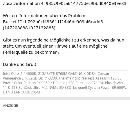
Zusatzinformation 4: 935c990ca614775dec9bbd0940e39e83
Weitere Informationen über das Problem
Bucket-ID: b792b0cf486611f2446de909af6cadd5
(1472088881027132885)
Gibt es nun irgendeine Möglichkeit zu erkennen, was da nun
steht, um eventuell einen Hinweis auf eine mögliche
Fehlerquelle zu bekommen?
Danke und Gruß
Intel Core i5-14600K, GIGABYTE B760M GAMING X DDR4, Corsair
Vengeance LPX 32GB DDR4-3200, Thermalright Peerless Assassin 120 SE,
Power Color Radeon RX 9060 XT Reaper, 1TB Samsung 970 Evo Plus @ Win
11 & 1TB SanDisk Ultra M.2 NVMe 3D SSD, be quiet! System Power B9 600W,
Lian Li LANCOOL 205M