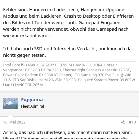
Fehler sind: Hängen im Ladescreen, Hängen im Upgrade-
Modus und beim Lackieren, Crash to Desktop oder Einfrieren
des Bildes mit Ton der weiter läuft. Gamepad Eingaben
werden nicht mehr verwendet, obwohl das Gamepad nach
wie vor erkannt wird...
Ich habe auch SSD und Internet in Verdacht, nur kann ich da
nichts gegen testen.
Intel Core i5-14600K, GIGABYTE B760M GAMING X DDR4, Corsair
Vengeance LPX 32GB DDR4-3200, Thermalright Peerless Assassin 120 SE,
Power Color Radeon RX 9060 XT Reaper, 1TB Samsung 970 Evo Plus @ Win
11 & 1TB SanDisk Ultra M.2 NVMe 3D SSD, be quiet! System Power B9 600W,
Lian Li LANCOOL 205M
Fujiyama
Fleet Admiral
16. Mai 2022
#10
Achso, das hab ich überlesen, das macht dann nat kein Sinn.
Vlt mal Windows neu installieren wenn du sonst schon die