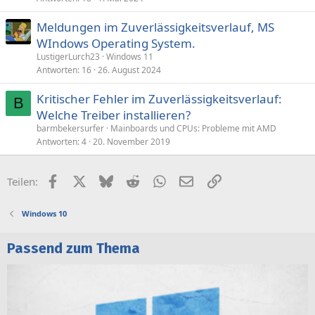
Meldungen im Zuverlässigkeitsverlauf, MS
WIndows Operating System.
LustigerLurch23
Windows 11
Antworten
16
26. August 2024
Kritischer Fehler im Zuverlässigkeitsverlauf:
B
Welche Treiber installieren?
barmbekersurfer
Mainboards und CPUs: Probleme mit AMD
Antworten
4
20. November 2019
Facebook
X (Twitter)
Bluesky
Reddit
WhatsApp
E-Mail
Link
Teilen:
Windows 10
Passend zum Thema