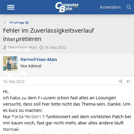
Hauptmenü
Anmelden
Windows 10
Ticker
Fehler im Zuverlässigkeitsverlauf
Tests
interpretieren
E
E
Demolition-Man
16. Mai 2022
Downloads
r
r
s
s
Demolition-Man
Preisvergleich
t
t
Vice Admiral
e
e
l
l
Forum
l
l
16. Mai 2022
#1
e
t
Aktuelles
r
a
Hi,
m
Empfohlene Inhalte
ich habe zu dem Problem schon fast alles an Lösungen
versucht, dass soll hier bitte nicht das Thema sein. Danke. Um
Neue Beiträge
es kurz zu machen:
Nur Forza Horizon 5 funktioniert seit dem vorletzten Patch bei
Neueste Aktivitäten
mir kaum noch, fast gar nicht mehr, aber alles andere läuft
Leserartikel
normal!