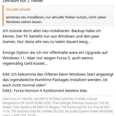
Zeitraum nur 2 Treiber.
Hito360 schrieb:
windows neu installieren, nur aktuelle Treiber nutzen, nicht ueber
Windows ziehen lassen.
Ich müsste doch alles neu installieren. Backup habe ich
keines. Der PC besteht nur aus Windows und den paar
Games. Nur diese alle neu zu laden dauert ewig...
Einzige Option die ich mir offenhalte wäre ein Upgrade auf
Windows 11. Aber nur wegen Forza 5, auch wenns
regelmäßig Geld kostet...
Edit: Ich bekomme des Öfteren beim Windows Start angezeigt
das irgendwelche Rumtime Packages installiert werden. Ist
auch nicht normal oder?
Edit2: Forza Horizon 4 funktioniert bestens btw.
Intel Core i5-14600K, GIGABYTE B760M GAMING X DDR4, Corsair
Vengeance LPX 32GB DDR4-3200, Thermalright Peerless Assassin 120 SE,
Power Color Radeon RX 9060 XT Reaper, 1TB Samsung 970 Evo Plus @ Win
11 & 1TB SanDisk Ultra M.2 NVMe 3D SSD, be quiet! System Power B9 600W,
Lian Li LANCOOL 205M