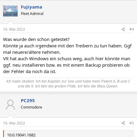
Fujiyama
Fleet Admiral
16. Mai 2022
#4
Was wurde den schon getestet?
Könnte ja auch irgendwie mit den Treibern zu tun haben. Ggf
mal neuere/ältere nehmen.
Vlt hat auch Windows ein schuss weg, auch hier könnte man
ggf. neu installieren bzw. es mit einem Backup probieren ob
der Fehler da noch da ist.
Ich habe studiert. Ich bin Kapitän zur See und habe mein Patent A, B und C
und die 6. Ich fahr die großen Pötte. Ich fahr die Mary Queen.
PC295
Commodore
16. Mai 2022
#5
10.0.19041.1682