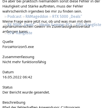
Da aber bei praktisch niemandem sonst diese Fehler in der
Regeln
Häufigkeit und Stärke auftreten, muss der Fehler
wahrscheinlich irgendwo bei mir zu finden sein.
Podcast
RAMageddon
RTX 5000 „Deals“
Meine Frage wäre jetzt nur, ob und was man mit dem
RX 9000 „Deals“
Ideale Gaming-PCs
GPU-Rangliste
alphanumerischen Gewirr im Zuverlässigkeitsverlauf
anfangen kann:
CPU-Rangliste
Quelle
ForzaHorizon5.exe
Zusammenfassung
Nicht mehr funktionsfähig
Datum
‎16.‎05.‎2022 06:42
Status
Der Bericht wurde gesendet.
Beschreibung
Pfad der fehlerhaften Anwendung: C:\Program