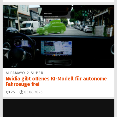
ALPAMAYO 2 SUPER
Nvidia gibt offenes KI-Modell für autonome
Fahrzeuge frei
Kommentare
25
05.08.2026