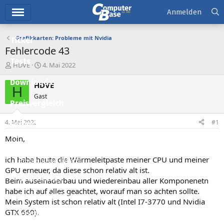
Hauptmenü
Anmelden
Grafikkarten: Probleme mit Nvidia
Ticker
Fehlercode 43
Tests
E
E
HDVE
4. Mai 2022
r
r
Downloads
s
s
HDVE
H
t
t
Gast
e
e
Preisvergleich
l
l
l
l
4. Mai 2022
#1
Forum
e
t
r
a
Moin,
Aktuelles
m
ich habe heute die Wärmeleitpaste meiner CPU und meiner
Empfohlene Inhalte
GPU erneuer, da diese schon relativ alt ist.
Neue Beiträge
Beim auseinaderbau und wiedereinbau aller Komponenetn
habe ich auf alles geachtet, worauf man so achten sollte.
Neueste Aktivitäten
Mein System ist schon relativ alt (Intel I7-3770 und Nvidia
GTX 660).
Leserartikel