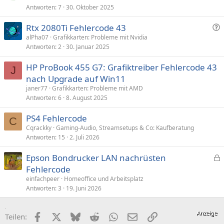
Antworten
7
30. Oktober 2025
F
Rtx 2080Ti Fehlercode 43
r
alPha07
Grafikkarten: Probleme mit Nvidia
Antworten
2
30. Januar 2025
a
g
HP ProBook 455 G7: Grafiktreiber Fehlercode 43
e
J
nach Upgrade auf Win11
janer77
Grafikkarten: Probleme mit AMD
Antworten
6
8. August 2025
PS4 Fehlercode
C
Cqrackky
Gaming-Audio, Streamsetups & Co: Kaufberatung
Antworten
15
2. Juli 2026
Epson Bondrucker LAN nachrüsten
e
Fehlercode
s
einfachpeer
Homeoffice und Arbeitsplatz
p
Antworten
3
19. Juni 2026
e
r
Facebook
X (Twitter)
Bluesky
Reddit
WhatsApp
E-Mail
Link
Teilen:
r