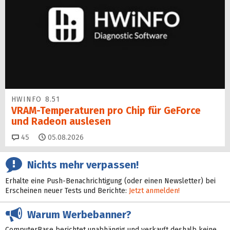
HWINFO 8.51
VRAM-Temperaturen pro Chip für GeForce
und Radeon auslesen
Kommentare
45
05.08.2026
Nichts mehr verpassen!
Erhalte eine Push-Benachrichtigung (oder einen Newsletter) bei
Erscheinen neuer Tests und Berichte:
Jetzt anmelden!
Warum Werbebanner?
ComputerBase berichtet unabhängig und verkauft deshalb keine