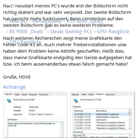
Regeln
Nach Neustart meines PC's wurde erst der Bildschirm nicht
richtig skaliert und war sehr verpixelt. Der zweite Bildschirm
hat garnicht mehr funktioniert. Beim Umstecken auf den
Podcast
RAMageddon
RTX 5000 „Deals“
zweiten Bildschirm gab es keine weiteren Probleme.
RX 9000 „Deals“
Ideale Gaming-PCs
GPU-Rangliste
Nach weiteren Recherechen zeigt meine Grafikkarte den
CPU-Rangliste
Fehler Code 43 an. Auch mehrer Treiberinstallationen usw.
haben dem Problem keine Abhilfe geschaffen. Heißt dies,
dass meine Grafikkarte endgültig den Geiste aufgegeben hat
bzw. ich beim auseinanderbau etwas falsch gemacht habe?
Grüße, HDVE
Anhänge