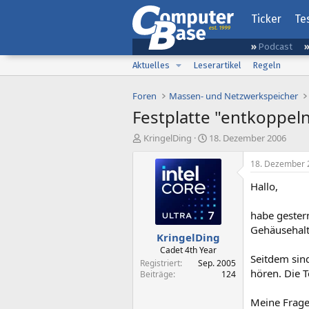
Ticker
Te
Podcast
Aktuelles
Leserartikel
Regeln
Foren
Massen- und Netzwerkspeicher
Festplatte "entkoppe
E
E
KringelDing
18. Dezember 2006
r
r
s
s
18. Dezember 
t
t
Hallo,
e
e
l
l
l
l
habe gester
e
t
Gehäusehalt
KringelDing
r
a
m
Cadet 4th Year
Seitdem sin
Registriert
Sep. 2005
hören. Die T
Beiträge
124
Meine Frage