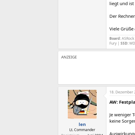
liegt und is
Der Rechner 
Viele Grüße
Board:
ASRock 
Fury |
SSD:
WD 
18. Dezember 
AW: Festpl
Je weniger 
keine Sorge
len
Lt. Commander
Auswirkunge