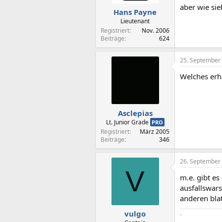
aber wie sie
Hans Payne
Lieutenant
Registriert
Nov. 2006
Beiträge
624
25. September
Welches erhö
Asclepias
Lt. Junior Grade
PRO
Registriert
März 2005
Beiträge
346
26. September
V
m.e. gibt e
ausfallswars
anderen blat
vulgo
-