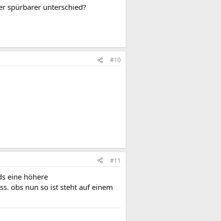
der spürbarer unterschied?
#10
#11
ds eine höhere
s. obs nun so ist steht auf einem