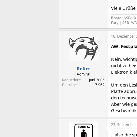
Viele Grüße
Board:
ASRock 
Fury |
SSD:
WD 
18. Dezember 
AW: Festpl
Nein, wichti
nicht zu hei
Relict
Elektronik e
Admiral
Registriert
Juni 2005
Um den Lesk
Beiträge
7.962
Platte abpr
den technisc
Aber wie ges
Geschwindke
23. September
...also die