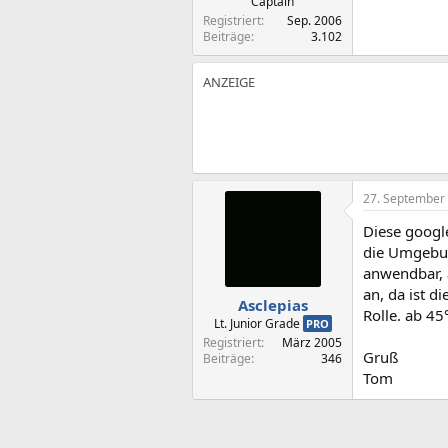
Captain
Registriert
Sep. 2006
Beiträge
3.102
27. September
Diese google
die Umgebun
anwendbar, a
an, da ist d
Asclepias
Rolle. ab 45
Lt. Junior Grade
PRO
Registriert
März 2005
Gruß
Beiträge
346
Tom