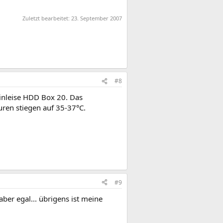
Zuletzt bearbeitet:
23. September 2007
#8
binleise HDD Box 20. Das
uren stiegen auf 35-37°C.
#9
aber egal... übrigens ist meine