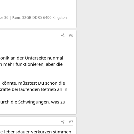
er 36 |
Ram:
32GB DDR5-6400 Kingston
#6
tronik an der Unterseite nunmal
h mehr funktionieren, aber die
 könnte, müsstest Du schon die
äfte bei laufenden Betrieb an in
. durch die Schwingungen, was zu
#7
-die-lebensdauer-verkürzen stimmen