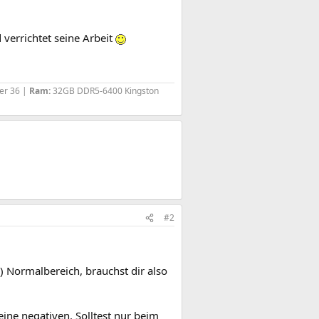
 verrichtet seine Arbeit
er 36 |
Ram:
32GB DDR5-6400 Kingston
#2
 Normalbereich, brauchst dir also
ne negativen. Solltest nur beim