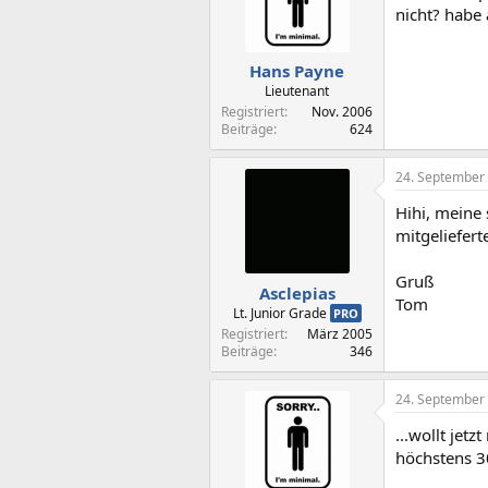
nicht? habe
Hans Payne
Lieutenant
Registriert
Nov. 2006
Beiträge
624
24. September
Hihi, meine
mitgeliefert
Gruß
Asclepias
Tom
Lt. Junior Grade
PRO
Registriert
März 2005
Beiträge
346
24. September
...wollt jet
höchstens 3