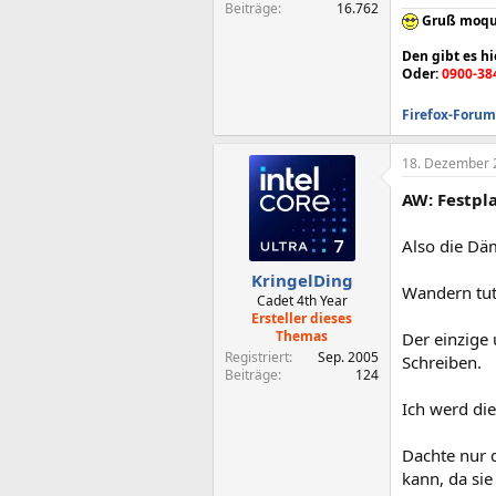
Beiträge
16.762
Gruß moqu
Den gibt es hi
Oder:
0900-38
Firefox-Forum
18. Dezember 
AW: Festpl
Also die Dä
KringelDing
Wandern tut 
Cadet 4th Year
Ersteller dieses
Themas
Der einzige 
Registriert
Sep. 2005
Schreiben.
Beiträge
124
Ich werd di
Dachte nur 
kann, da sie