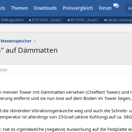
sts
Themen
Downloads
Preisvergleich
Forum
A
RAMageddon
RTX 5000 „Deals“
RX 9000 „Deals“
Ideale Gamin
Massenspeicher
ln" auf Dämmatten
2006
n meinen Tower mit Dämmatten versehen (Chieftect Tower) und m
erung entfernt und sie nun lose auf dem Boden im Tower liege
d die störenden Vibrationsgeräusche weg und auch die Schreib- 
emperatur ist allerdings von 25Grad (aktive Kühlung) auf ca. 38G
: Hat es irgendwelche (negative) Auswirkung auf die Festplatte 