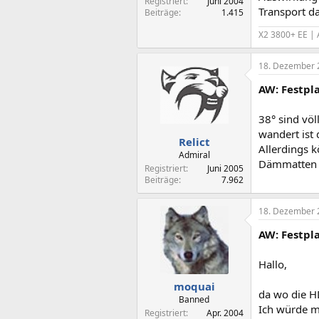
Registriert
Juni 2004
Transport d
Beiträge
1.415
X2 3800+ EE | 
18. Dezember 
AW: Festpl
38° sind völ
wandert ist 
Relict
Allerdings k
Admiral
Dämmatten 
Registriert
Juni 2005
Beiträge
7.962
18. Dezember 
AW: Festpl
Hallo,
moquai
da wo die HD
Banned
Ich würde m
Registriert
Apr. 2004