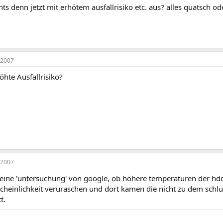
hts denn jetzt mit erhötem ausfallrisiko etc. aus? alles quatsch o
 2007
hte Ausfallrisiko?
 2007
s eine 'untersuchung' von google, ob höhere temperaturen der hd
cheinlichkeit veruraschen und dort kamen die nicht zu dem schlus
t.