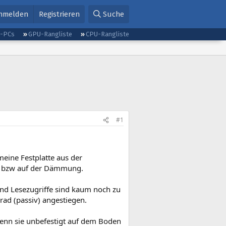
nmelden
Registrieren
Suche
g-PCs
GPU-Rangliste
CPU-Rangliste
#1
eine Festplatte aus der
n, bzw auf der Dämmung.
und Lesezugriffe sind kaum noch zu
rad (passiv) angestiegen.
wenn sie unbefestigt auf dem Boden