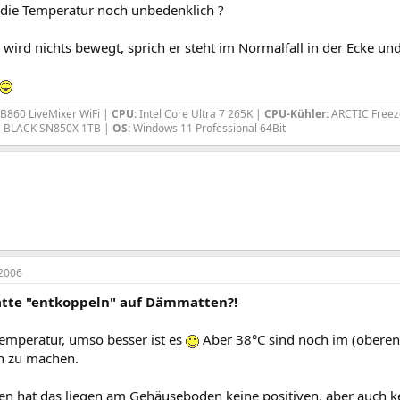
t die Temperatur noch unbedenklich ?
wird nichts bewegt, sprich er steht im Normalfall in der Ecke und
B860 LiveMixer WiFi |
CPU:
Intel Core Ultra 7 265K |
CPU-Kühler:
ARCTIC Freez
BLACK SN850X 1TB |
OS:
Windows 11 Professional 64Bit
2006
atte "entkoppeln" auf Dämmatten?!
Temperatur, umso besser ist es
Aber 38°C sind noch im (oberen)
n zu machen.
n hat das liegen am Gehäuseboden keine positiven, aber auch kei