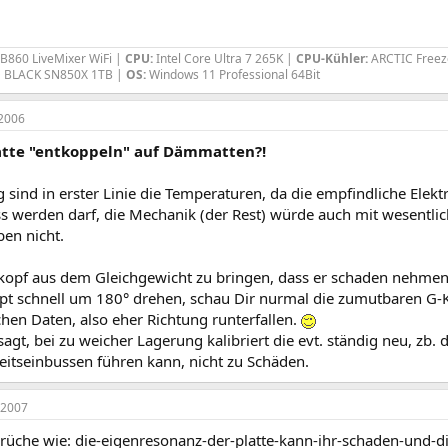
B860 LiveMixer WiFi |
CPU:
Intel Core Ultra 7 265K |
CPU-Kühler:
ARCTIC Freez
BLACK SN850X 1TB |
OS:
Windows 11 Professional 64Bit
2006
atte "entkoppeln" auf Dämmatten?!
g sind in erster Linie die Temperaturen, da die empfindliche Elek
ss werden darf, die Mechanik (der Rest) würde auch mit wesentlic
ben nicht.
opf aus dem Gleichgewicht zu bringen, dass er schaden nehmen
upt schnell um 180° drehen, schau Dir nurmal die zumutbaren G-Kr
hen Daten, also eher Richtung runterfallen.
agt, bei zu weicher Lagerung kalibriert die evt. ständig neu, zb
itseinbussen führen kann, nicht zu Schäden.
 2007
 sprüche wie: die-eigenresonanz-der-platte-kann-ihr-schaden-und