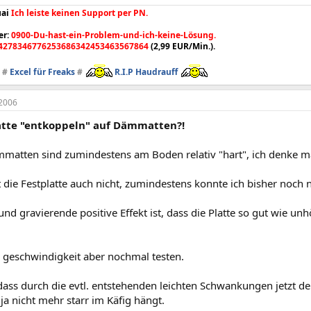
ai
Ich leiste keinen Support per PN.
er:
0900-Du-hast-ein-Problem-und-ich-keine-Lösung.
4278346776253686342453463567864
(2,99 EUR/Min.).
#
Excel für Freaks
#
R.I.P Haudrauff
2006
atte "entkoppeln" auf Dämmatten?!
mmatten sind zumindestens am Boden relativ "hart", ich denke m
die Festplatte auch nicht, zumindestens konnte ich bisher noch ni
und gravierende positive Effekt ist, dass die Platte so gut wie un
e geschwindigkeit aber nochmal testen.
dass durch die evtl. entstehenden leichten Schwankungen jetzt 
 ja nicht mehr starr im Käfig hängt.