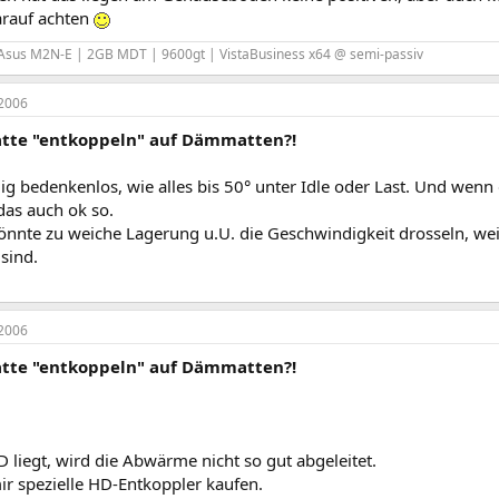
arauf achten
Asus M2N-E | 2GB MDT | 9600gt | VistaBusiness x64 @ semi-passiv
2006
atte "entkoppeln" auf Dämmatten?!
lig bedenkenlos, wie alles bis 50° unter Idle oder Last. Und wenn 
das auch ok so.
önnte zu weiche Lagerung u.U. die Geschwindigkeit drosseln, weis
sind.
2006
atte "entkoppeln" auf Dämmatten?!
 liegt, wird die Abwärme nicht so gut abgeleitet.
ir spezielle HD-Entkoppler kaufen.