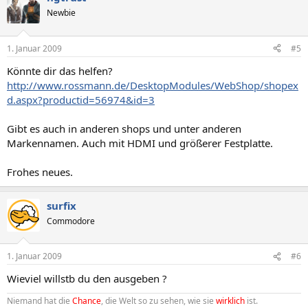
Newbie
1. Januar 2009
#5
Könnte dir das helfen?
http://www.rossmann.de/DesktopModules/WebShop/shopex
d.aspx?productid=56974&id=3
Gibt es auch in anderen shops und unter anderen
Markennamen. Auch mit HDMI und größerer Festplatte.
Frohes neues.
surfix
Commodore
1. Januar 2009
#6
Wieviel willstb du den ausgeben ?
Niemand hat die
Chance
, die Welt so zu sehen, wie sie
wirklich
ist.