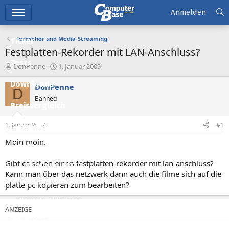
Hauptmenü
Anmelden
Fernseher und Media-Streaming
Ticker
Festplatten-Rekorder mit LAN-Anschluss?
Tests
E
E
DonPenne
1. Januar 2009
r
r
Downloads
s
s
DonPenne
D
t
t
Banned
e
e
Preisvergleich
l
l
l
l
1. Januar 2009
#1
Forum
e
t
r
a
Moin moin.
Aktuelles
m
Gibt es schon einen festplatten-rekorder mit lan-anschluss?
Empfohlene Inhalte
Kann man über das netzwerk dann auch die filme sich auf die
Neue Beiträge
platte pc kopieren zum bearbeiten?
Neueste Aktivitäten
Leserartikel