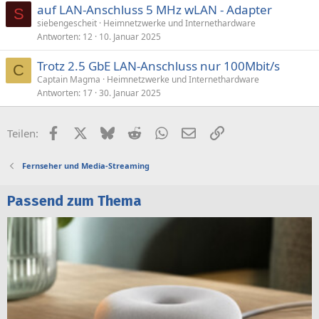
auf LAN-Anschluss 5 MHz wLAN - Adapter
S
siebengescheit
Heimnetzwerke und Internethardware
Antworten
12
10. Januar 2025
Trotz 2.5 GbE LAN-Anschluss nur 100Mbit/s
C
Captain Magma
Heimnetzwerke und Internethardware
Antworten
17
30. Januar 2025
Facebook
X (Twitter)
Bluesky
Reddit
WhatsApp
E-Mail
Link
Teilen:
Fernseher und Media-Streaming
Passend zum Thema