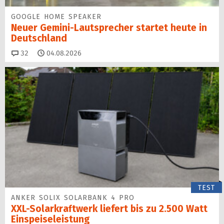
GOOGLE HOME SPEAKER
Neuer Gemini-Laut­spre­cher startet heu­te in
Deutschland
Kommentare
32
04.08.2026
TEST
ANKER SOLIX SOLARBANK 4 PRO
XXL-Solarkraftwerk liefert bis zu 2.500 Watt
Einspeise­leistung