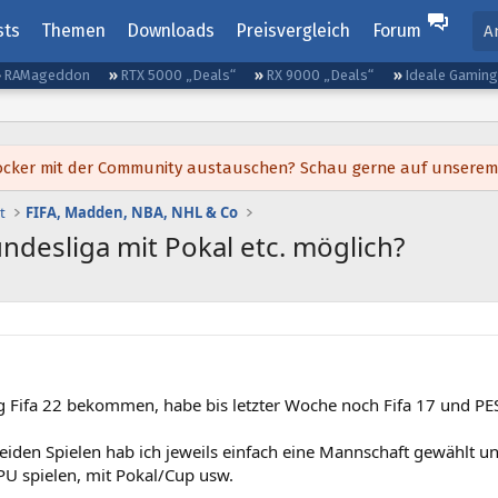
sts
Themen
Downloads
Preisvergleich
Forum
A
RAMageddon
RTX 5000 „Deals“
RX 9000 „Deals“
Ideale Gamin
h locker mit der Community austauschen? Schau gerne auf unsere
t
FIFA, Madden, NBA, NHL & Co
Bundesliga mit Pokal etc. möglich?
g Fifa 22 bekommen, habe bis letzter Woche noch Fifa 17 und PES
beiden Spielen hab ich jeweils einfach eine Mannschaft gewählt u
PU spielen, mit Pokal/Cup usw.