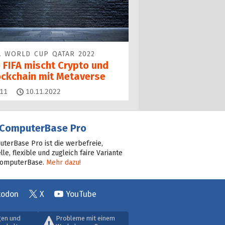
A WORLD CUP QATAR 2022
e FIFA mischt Crypto und
ockchain mit Metaverse
Kommentare
11
10.11.2022
ComputerBase Pro
terBase Pro ist die werbefreie,
lle, flexible und zugleich faire Variante
ComputerBase.
Mehr dazu!
todon
X
YouTube
gen und
Probleme mit einem