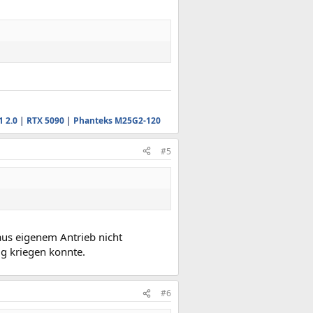
1 2.0
|
RTX 5090
|
Phanteks M25G2-120
#5
 aus eigenem Antrieb nicht
ug kriegen konnte.
#6