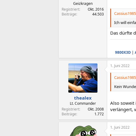
Geizkragen
Registriert
Okt. 2016
Cassius1985
Beiträge
44.503
Ich will ein
Das dürfte d
9800X3D
|
1. Juni 2022
Cassius1985
Kein Wunder
thealex
Also soweit 
Lt. Commander
verlängert, 
Registriert
Okt. 2008
Beiträge
1.772
1. Juni 2022