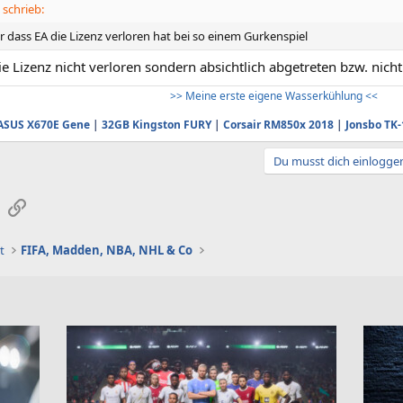
 schrieb:
 dass EA die Lizenz verloren hat bei so einem Gurkenspiel
e Lizenz nicht verloren sondern absichtlich abgetreten bzw. nicht
>> Meine erste eigene Wasserkühlung <<
ASUS X670E Gene
|
32GB Kingston FURY
|
Corsair RM850x 2018
|
Jonsbo TK-
Du musst dich einloggen
sApp
E-Mail
Link
t
FIFA, Madden, NBA, NHL & Co