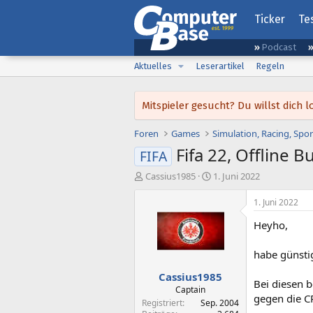
Ticker
Te
Podcast
Aktuelles
Leserartikel
Regeln
Mitspieler gesucht? Du willst dic
Foren
Games
Simulation, Racing, Spor
Fifa 22, Offline 
FIFA
E
E
Cassius1985
1. Juni 2022
r
r
s
s
1. Juni 2022
t
t
Heyho,
e
e
l
l
l
l
habe günsti
e
t
Cassius1985
r
a
Bei diesen 
m
Captain
gegen die C
Registriert
Sep. 2004