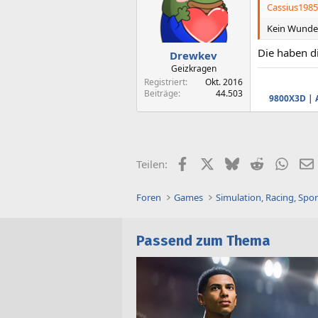
Cassius1985
Kein Wunder
Die haben di
Drewkev
Geizkragen
Registriert
Okt. 2016
Beiträge
44.503
9800X3D
|
Facebook
X (Twitter)
Bluesky
Reddit
What
Teilen:
Foren
Games
Simulation, Racing, Spor
Passend zum Thema