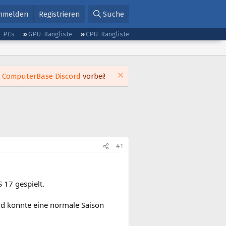
nmelden
Registrieren
Suche
g-PCs
GPU-Rangliste
CPU-Rangliste
m
ComputerBase Discord
vorbei!
#1
 17 gespielt.
nd konnte eine normale Saison