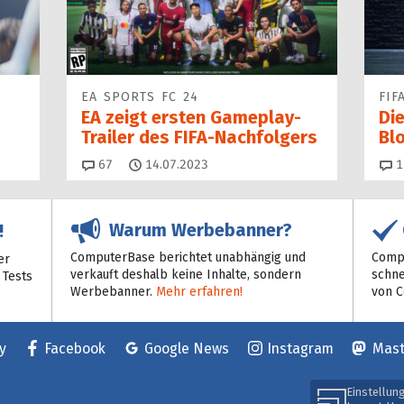
EA SPORTS FC 24
FIF
EA zeigt ersten Gameplay-
Di
Trailer des FIFA-Nachfolgers
Bl
Kommentare
67
14.07.2023
1
Warum Werbebanner?
!
ComputerBase berichtet unabhängig und
Compu
er
verkauft deshalb keine Inhalte, sondern
schne
 Tests
Werbebanner.
Mehr erfahren!
von 
y
Facebook
Google News
Instagram
Mas
Einstellun