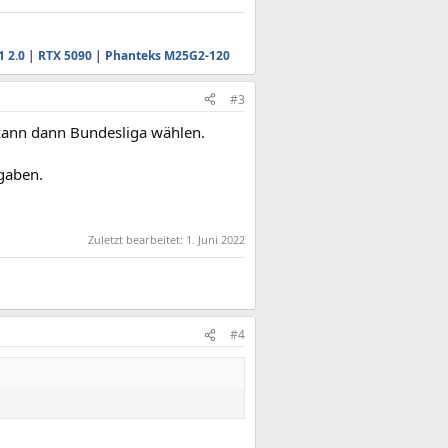
1 2.0
|
RTX 5090
|
Phanteks M25G2-120
#3
 kann dann Bundesliga wählen.
fgaben.
Zuletzt bearbeitet:
1. Juni 2022
#4