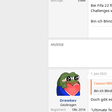
Beiträge
3.684
Bei Fifa 22 
Challenges w
Bin ich Blin
1. Juni 2022
Cassius1985
Bin ich Blin
Doch gibt es
Drewkev
Geizkragen
"Ultimate Te
Registriert
Okt. 2016