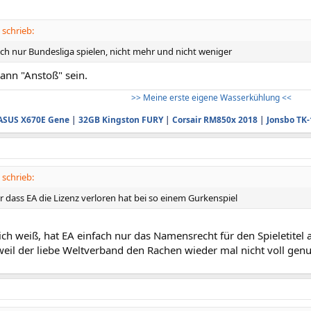
 schrieb:
fach nur Bundesliga spielen, nicht mehr und nicht weniger
ann "Anstoß" sein.
>> Meine erste eigene Wasserkühlung <<
ASUS X670E Gene
|
32GB Kingston FURY
|
Corsair RM850x 2018
|
Jonsbo TK-
 schrieb:
 dass EA die Lizenz verloren hat bei so einem Gurkenspiel
ich weiß, hat EA einfach nur das Namensrecht für den Spieletitel
weil der liebe Weltverband den Rachen wieder mal nicht voll gen