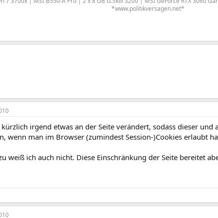
n 7 3700x | MSI B550-A Pro | 2 x 8 GB G.Skill 3200 | MSI GeForce RTX 3060 Ga
*www.politikversagen.net*
010
kürzlich irgend etwas an der Seite verändert, sodass dieser und
en, wenn man im Browser (zumindest Session-)Cookies erlaubt ha
u weiß ich auch nicht. Diese Einschränkung der Seite bereitet ab
010