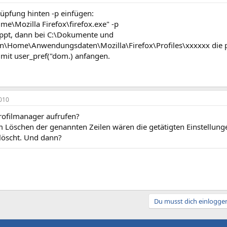
nüpfung hinten -p einfügen:
me\Mozilla Firefox\firefox.exe" -p
ppt, dann bei C:\Dokumente und
en\Home\Anwendungsdaten\Mozilla\Firefox\Profiles\xxxxxx die pre
 mit user_pref("dom.) anfangen.
010
ofilmanager aufrufen?
Löschen der genannten Zeilen wären die getätigten Einstellungen 
elöscht. Und dann?
Du musst dich einloggen