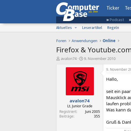
Ticker
Te
Podcast
Aktuelles
Leserartikel
Regeln
Foren
Anwendungen
Online
Firefox & Youtube.co
E
E
avalon74
9. November 2010
r
r
s
s
9. November 2
t
t
Hallo,
e
e
l
l
l
l
seit ein paa
e
t
Mausklick au
avalon74
r
a
laufen prob
m
Lt. Junior Grade
Was kann da
Registriert
Juni 2005
Beiträge
355
Gruß & Dan