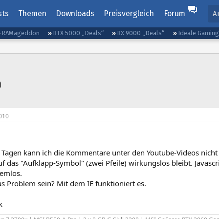
sts
Themen
Downloads
Preisvergleich
Forum
A
RAMageddon
RTX 5000 „Deals“
RX 9000 „Deals“
Ideale Gamin
m
010
r Tagen kann ich die Kommentare unter den Youtube-Videos nicht 
f das "Aufklapp-Symbol" (zwei Pfeile) wirkungslos bleibt. Javascrip
lemlos.
s Problem sein? Mit dem IE funktioniert es.
k