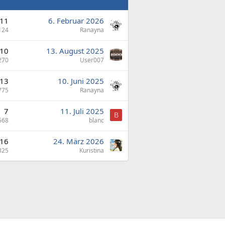
11
6. Februar 2026
124
Ranayna
10
13. August 2025
270
User007
13
10. Juni 2025
775
Ranayna
7
11. Juli 2025
B
568
blanc
16
24. März 2026
325
Kuristina