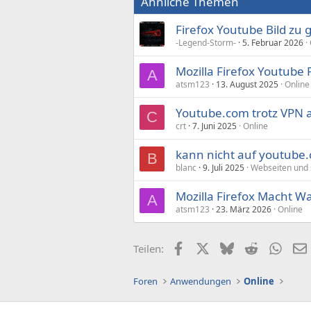
Ähnliche Themen
Firefox Youtube Bild zu 
-Legend-Storm-
5. Februar 2026
Mozilla Firefox Youtube
A
atsm123
13. August 2025
Online
Youtube.com trotz VPN 
C
crt
7. Juni 2025
Online
kann nicht auf youtube
B
blanc
9. Juli 2025
Webseiten und 
Mozilla Firefox Macht Was
A
atsm123
23. März 2026
Online
Facebook
X (Twitter)
Bluesky
Reddit
What
Teilen:
Foren
Anwendungen
Online