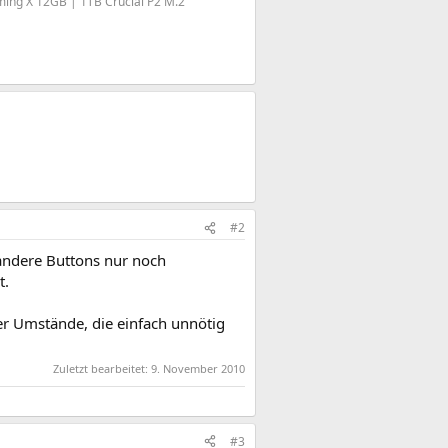
ming X 12GB | 1TB Crucial P2 M.2
#2
 andere Buttons nur noch
t.
er Umstände, die einfach unnötig
Zuletzt bearbeitet:
9. November 2010
#3