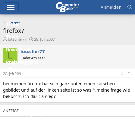
Hauptmenü
Anmelden
Online
Ticker
firefox?
Tests
E
E
lutscher77
28. Juli 2007
r
r
Downloads
s
s
lutscher77
L
t
t
Cadet 4th Year
e
e
Preisvergleich
l
l
l
l
28. Juli 2007
#1
Forum
e
t
r
a
bei meinen firefox hat sich ganz unten einen kätschen
Aktuelles
m
gebildet und auf der linken seite ist so was ^.meine frage wie
bekomm ich das da weg?
Empfohlene Inhalte
Neue Beiträge
Neueste Aktivitäten
Leserartikel