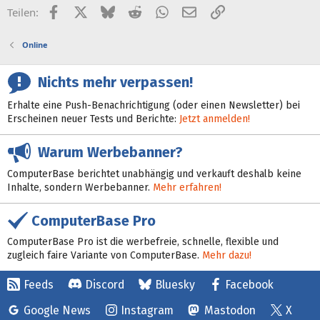
Facebook
X (Twitter)
Bluesky
Reddit
WhatsApp
E-Mail
Link
Teilen:
Online
Nichts mehr verpassen!
Erhalte eine Push-Benachrichtigung (oder einen Newsletter) bei
Erscheinen neuer Tests und Berichte:
Jetzt anmelden!
Warum Werbebanner?
ComputerBase berichtet unabhängig und verkauft deshalb keine
Inhalte, sondern Werbebanner.
Mehr erfahren!
ComputerBase Pro
ComputerBase Pro ist die werbefreie, schnelle, flexible und
zugleich faire Variante von ComputerBase.
Mehr dazu!
Feeds
Discord
Bluesky
Facebook
Google News
Instagram
Mastodon
X