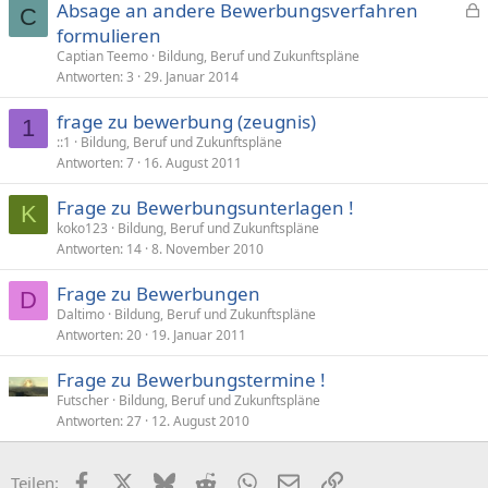
Absage an andere Bewerbungsverfahren
C
e
formulieren
s
Captian Teemo
Bildung, Beruf und Zukunftspläne
p
Antworten
3
29. Januar 2014
e
frage zu bewerbung (zeugnis)
r
1
::1
Bildung, Beruf und Zukunftspläne
r
Antworten
7
16. August 2011
t
Frage zu Bewerbungsunterlagen !
K
koko123
Bildung, Beruf und Zukunftspläne
Antworten
14
8. November 2010
Frage zu Bewerbungen
D
Daltimo
Bildung, Beruf und Zukunftspläne
Antworten
20
19. Januar 2011
Frage zu Bewerbungstermine !
Futscher
Bildung, Beruf und Zukunftspläne
Antworten
27
12. August 2010
Facebook
X (Twitter)
Bluesky
Reddit
WhatsApp
E-Mail
Link
Teilen: