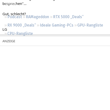
besprechen"...
Regeln
Gut, schlecht?
Podcast
RAMageddon
RTX 5000 „Deals“
RX 9000 „Deals“
Ideale Gaming-PCs
GPU-Rangliste
LG
CPU-Rangliste