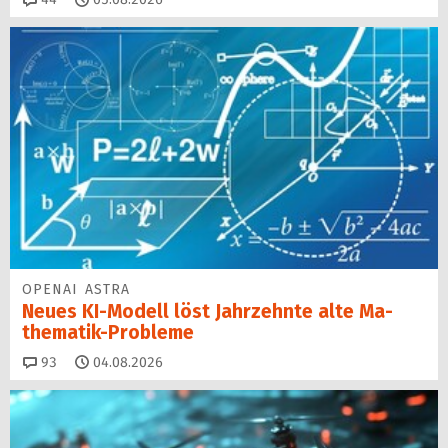
OPENAI ASTRA
Neues KI-Modell löst Jahr­zehn­te alte Ma­
thematik-Pro­ble­me
Kommentare
93
04.08.2026