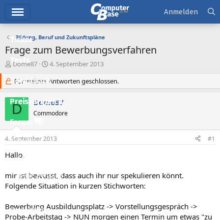
Hauptmenü
Anmelden
Bildung, Beruf und Zukunftspläne
Ticker
Frage zum Bewerbungsverfahren
Tests
E
E
Dome87
4. September 2013
r
r
Downloads
s
Für weitere Antworten geschlossen.
s
t
t
e
e
Preisvergleich
Dome87
D
l
l
Commodore
l
l
Forum
e
t
r
a
4. September 2013
#1
Aktuelles
m
Hallo,
Empfohlene Inhalte
mir ist bewusst, dass auch ihr nur spekulieren könnt.
Neue Beiträge
Folgende Situation in kurzen Stichworten:
Neueste Aktivitäten
Bewerbung Ausbildungsplatz -> Vorstellungsgespräch ->
Leserartikel
Probe-Arbeitstag -> NUN morgen einen Termin um etwas "zu