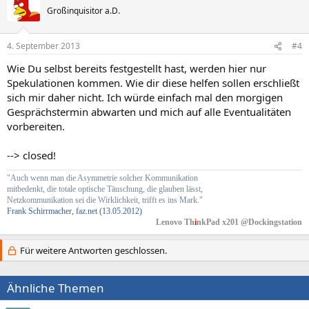
Großinquisitor a.D.
4. September 2013
#4
Wie Du selbst bereits festgestellt hast, werden hier nur
Spekulationen kommen. Wie dir diese helfen sollen erschließt
sich mir daher nicht. Ich würde einfach mal den morgigen
Gesprächstermin abwarten und mich auf alle Eventualitäten
vorbereiten.
--> closed!
"Auch wenn man die Asymmetrie solcher Kommunikation
mitbedenkt, die totale optische Täuschung, die glauben lässt,
Netzkommunikation sei die Wirklichkeit, trifft es ins Mark."
Frank Schirrmacher, faz.net (13.05.2012)
Lenovo Th
i
nkPad x201 @Dockingstation
Für weitere Antworten geschlossen.
Ähnliche Themen